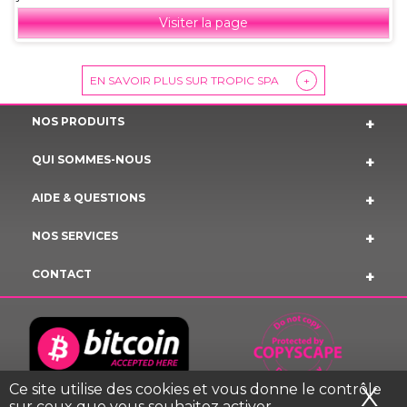
Visiter la page
EN SAVOIR PLUS SUR TROPIC SPA
+
NOS PRODUITS
QUI SOMMES-NOUS
AIDE & QUESTIONS
NOS SERVICES
CONTACT
Ce site utilise des cookies et vous donne le contrôle
X
Ma
sur ceux que vous souhaitez activer