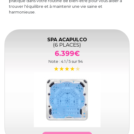
pratique dans votre routine de bien-être pour vous aider à
trouver l'équilibre et à maintenir une vie saine et
harmonieuse.
SPA ACAPULCO
(6 PLACES)
6.399€
Note :
4.1
/ 5 sur
94