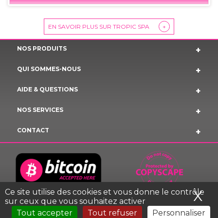
EN SAVOIR PLUS SUR TROPIC SPA
+
NOS PRODUITS
QUI SOMMES-NOUS
AIDE & QUESTIONS
NOS SERVICES
CONTACT
Ce site utilise des cookies et vous donne le contrôle
X
Ma
sur ceux que vous souhaitez activer
Tout accepter
Tout refuser
Personnaliser