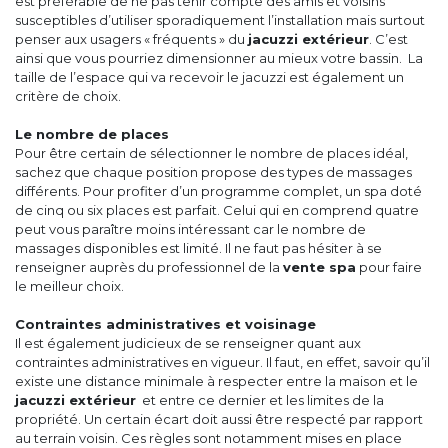
est préférable de ne pas tenir compte des amis et voisins
susceptibles d’utiliser sporadiquement l’installation mais surtout
penser aux usagers « fréquents » du
jacuzzi extérieur
. C’est
ainsi que vous pourriez dimensionner au mieux votre bassin. La
taille de l’espace qui va recevoir le jacuzzi est également un
critère de choix.
Le nombre de places
Pour être certain de sélectionner le nombre de places idéal,
sachez que chaque position propose des types de massages
différents. Pour profiter d’un programme complet, un spa doté
de cinq ou six places est parfait. Celui qui en comprend quatre
peut vous paraître moins intéressant car le nombre de
massages disponibles est limité. Il ne faut pas hésiter à se
renseigner auprès du professionnel de la
vente spa
pour faire
le meilleur choix.
Contraintes administratives et voisinage
Il est également judicieux de se renseigner quant aux
contraintes administratives en vigueur. Il faut, en effet, savoir qu’il
existe une distance minimale à respecter entre la maison et le
jacuzzi extérieur
et entre ce dernier et les limites de la
propriété. Un certain écart doit aussi être respecté par rapport
au terrain voisin. Ces règles sont notamment mises en place