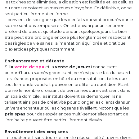
les toxines sont éliminées, la digestion est facilitée et les cellules
du corps reçoivent un maximum d’oxygène. En définitive, on se
sent particulièrement en forme.
Il convient de souligner que les bienfaits qui sont procurés par le
spa ne sont pas temporaires. On est envahi par un sentiment
profond de paix et quiétude pendant quelques jours. Le bien-
être peut être prolongé encore plus longtemps en respectant
des règles de vie saines : alimentation équilibrée et pratique
d’exercices physiques notamment.
Enchantement et détente
Si
la
vente de spa
et la
vente de jacuzzi
connaissent
aujourd’hui un succès grandissant, ce n’est pas le fait du hasard.
Les séances proposées en hôtel ou en institut sont telles que
tout le monde voudrait pouvoir en profiter au quotidien. Etant
donné le nombre croissant de personnes qui investissent dans
un spa à domicile, les instituts doivent se démarquer. Ils ne
tarissent ainsi pas de créativité pour plonger les clients dans un
univers enchanteur où les cinq sens s’éveillent. Notons que les
prix spas
pour des expériences multi-sensorielles sortant de
l’ordinaire peuvent être particulièrement élevés.
Envoûtement des cinq sens
Le toucher est sans doute le sens le plus sollicité à travers divers