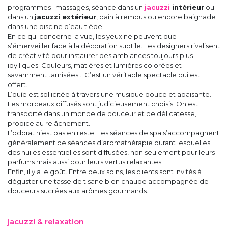
programmes : massages, séance dans un
jacuzzi
intérieur
ou
dans un
jacuzzi extérieur
, bain à remous ou encore baignade
dans une piscine d’eau tiède.
En ce qui concerne la vue, les yeux ne peuvent que
s’émerveiller face à la décoration subtile. Les designers rivalisent
de créativité pour instaurer des ambiances toujours plus
idylliques. Couleurs, matières et lumières colorées et
savamment tamisées… C’est un véritable spectacle qui est
offert.
L’ouïe est sollicitée à travers une musique douce et apaisante.
Les morceaux diffusés sont judicieusement choisis. On est
transporté dans un monde de douceur et de délicatesse,
propice au relâchement.
L’odorat n’est pas en reste. Les séances de spa s’accompagnent
généralement de séances d’aromathérapie durant lesquelles
des huiles essentielles sont diffusées, non seulement pour leurs
parfums mais aussi pour leurs vertus relaxantes.
Enfin, il y a le goût. Entre deux soins, les clients sont invités à
déguster une tasse de tisane bien chaude accompagnée de
douceurs sucrées aux arômes gourmands.
jacuzzi & relaxation