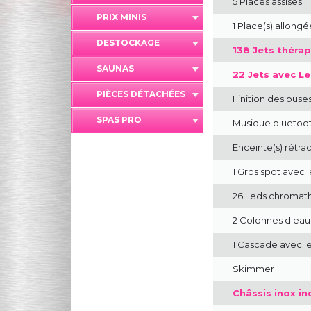
5 Places assises
PRIX MINIS
1 Place(s) allongé
DESTOCKAGE
138 Jets thérap
SAUNAS
22 Jets avec L
PIÈCES DÉTACHÉES
Finition des bus
SPAS PRO
Musique bluetoo
Enceinte(s) rétra
1 Gros spot avec
26 Leds chromath
2 Colonnes d'eau
1 Cascade avec l
Skimmer
Châssis inox in