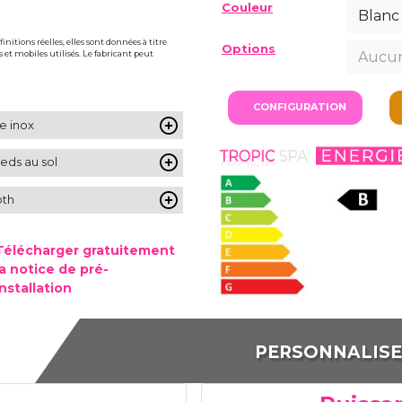
Couleur
Blanc
initions réelles, elles sont données à titre
Options
Aucun
s et mobiles utilisés. Le fabricant peut
CONFIGURATION
e inox
eds au sol
oth
Télécharger gratuitement
la notice de pré-
installation
PERSONNALIS