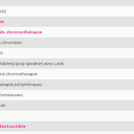
e(s)
ie
eds chromothérapie
es chromées
th
ctable(s) (pop speaker) avec Leds
 led chromotherapie
erapie périphériques
 lumineuses
eds
destructible