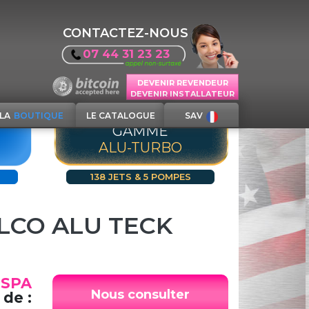
CONTACTEZ-NOUS
07 44 31 23 23
DEVENIR REVENDEUR
DEVENIR INSTALLATEUR
LA
BOUTIQUE
LE CATALOGUE
SAV
GAMME
ALU-TURBO
138 JETS & 5 POMPES
LCO ALU TECK
 SPA
Nous consulter
 de :