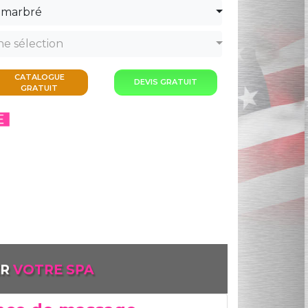
 marbré
e sélection
CATALOGUE
DEVIS GRATUIT
GRATUIT
ER
VOTRE SPA