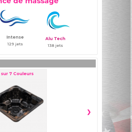
nce de
massage
Intense
Alu Tech
129 jets
138 jets
sur
7
Couleurs
❯