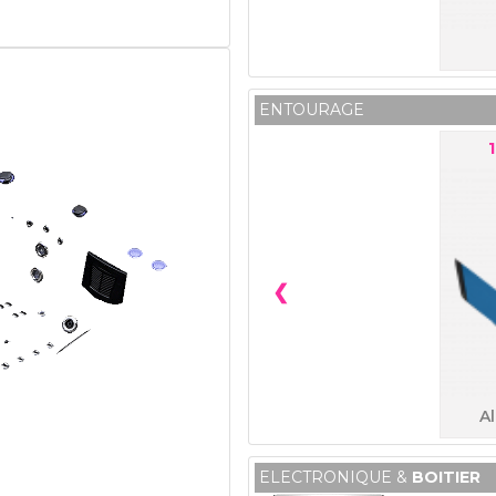
ENTOURAGE
1
❮
Al
ELECTRONIQUE &
BOITIER