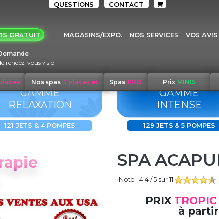
QUESTIONS
CONTACT
IS GRATUIT
MAGASINS/EXPO.
NOS SERVICES
VOS AVIS
Demande
de rendez-vous visio
 places
Nos spas
7 places et
Spas
PRO
Prix
MINIS
GAMME
GAMME
+
RELAXATION
INTENSE
121 JETS & 4 POMPES
129 JETS & 5 POMPES
SPA ACAPU
rapie
Note :
4.4
/ 5 sur
11
PRIX
TROPIC
à partir