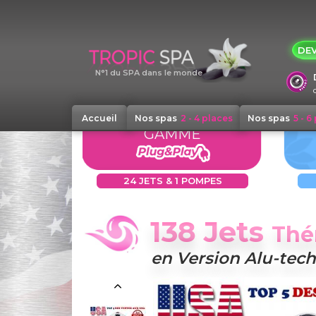
Panneau de gestion des cookies
DEV
N°1 du SPA dans le monde
Accueil
Nos spas
2 - 4 places
Nos spas
5 - 6
GAMME
24 JETS & 1 POMPES
138 Jets
Thé
en Version Alu-tech