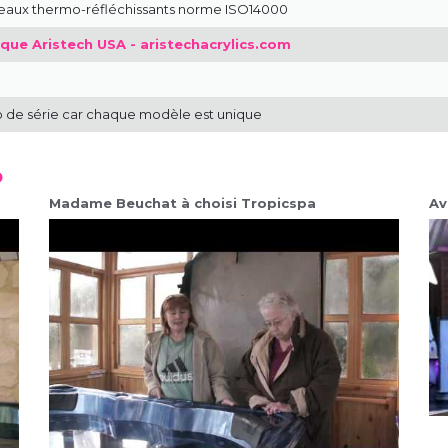
neaux thermo-réfléchissants norme ISO14000
que Aristech USA - aristechacrylics.com
de série car chaque modèle est unique
o
Madame Beuchat à choisi Tropicspa
Av