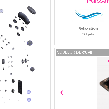
Puissa
Relaxation
121 jets
COULEUR DE
CUVE
1
❮