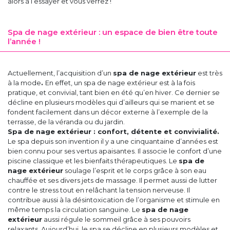
alors à l’essayer et vous verrez !
Spa de nage extérieur : un espace de bien être toute
l’année !
Actuellement, l’acquisition d’un
spa de nage extérieur
est très
à la mode
.
En effet, un spa de nage extérieur est à la fois
pratique, et convivial, tant bien en été qu’en hiver. Ce dernier se
décline en plusieurs modèles qui d’ailleurs qui se marient et se
fondent facilement dans un décor externe à l’exemple de la
terrasse, de la véranda ou du jardin.
Spa de nage extérieur : confort, détente et convivialité
.
Le spa depuis son invention il y a une cinquantaine d’années est
bien connu pour ses vertus apaisantes. Il associe le confort d’une
piscine classique et les bienfaits thérapeutiques. Le
spa de
nage extérieur
soulage l’esprit et le corps grâce à son eau
chauffée et ses divers jets de massage. Il permet aussi de lutter
contre le stress tout en relâchant la tension nerveuse. Il
contribue aussi à la désintoxication de l’organisme et stimule en
même temps la circulation sanguine. Le
spa de nage
extérieur
aussi régule le sommeil grâce à ses pouvoirs
relaxants. Aujourd’hui, le spa se décline en plusieurs modèles et