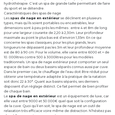
hydrothérapie. C’est un spa de grande taille permettant de faire
du sport et se détendre.
Caractéristiques des spas de nage
Les
spas de nage en extérieur
se déclinent en plusieurs
types, mais qu’ils soient portables ou encastrables, leur
dimensions sont à peu près les mêmes : entre 4 et 8m de long
pour une largeur courante de 2,20 à 2,30m. Leur profondeur
maximale au point le plus bas est d’environ 1,35m. En ce qui
concerne les spas classiques, pour les plus grands, leurs
longueurs ne dépassent pas les 3m et leur profondeur moyenne
est de 80 à 90 cm. Pour le volume, elle varie entre 6000 et + de
10. 000litres contre 500 à 3000litres pour les modèles
traditionnels. Un spa de nage extérieur peut comporter un seul
espace de bain ou deux bassins séparés connus aussi par cuve.
Dans le premier cas, le chauffage de l’eau doit être réduit pour
obtenir une température adaptée à la pratique de la natation
soit donc 22 à 30°. Quant aux basins séparés, ses derniers
disposent d’un réglage distinct. Ce fait permet de bien profiter
de chaque bain.
Le
spa de nage en extérieur
est un équipement de luxe, car
elle vaut entre 9000 et 50 000€ quel que soit la configuration
de la cuve. Quoi qu’il en soit, le spa de nage est un outil de
relaxation très efficace voire même de distraction. N’hésitez pas