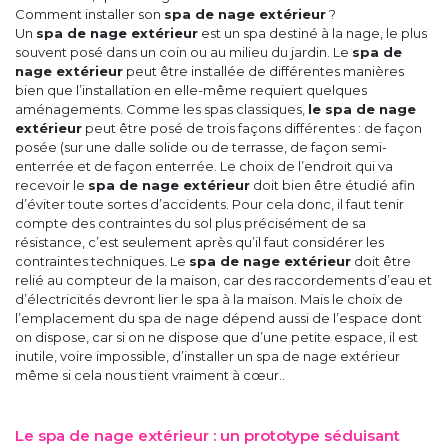
Comment installer son
spa de nage extérieur
?
Un
spa de nage extérieur
est un spa destiné à la nage, le plus
souvent posé dans un coin ou au milieu du jardin. Le
spa de
nage extérieur
peut être installée de différentes manières
bien que l’installation en elle-même requiert quelques
aménagements. Comme les spas classiques,
le spa de nage
extérieur
peut être posé de trois façons différentes : de façon
posée (sur une dalle solide ou de terrasse, de façon semi-
enterrée et de façon enterrée. Le choix de l’endroit qui va
recevoir le
spa de nage extérieur
doit bien être étudié afin
d’éviter toute sortes d’accidents. Pour cela donc, il faut tenir
compte des contraintes du sol plus précisément de sa
résistance, c’est seulement après qu’il faut considérer les
contraintes techniques. Le
spa de nage extérieur
doit être
relié au compteur de la maison, car des raccordements d’eau et
d’électricités devront lier le spa à la maison. Mais le choix de
l’emplacement du spa de nage dépend aussi de l’espace dont
on dispose, car si on ne dispose que d’une petite espace, il est
inutile, voire impossible, d’installer un spa de nage extérieur
même si cela nous tient vraiment à cœur..
Le spa de nage extérieur : un prototype séduisant