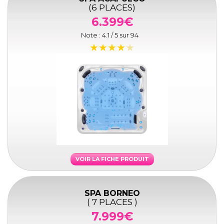
(6 PLACES)
6.399€
Note :
4.1
/ 5 sur
94
VOIR LA FICHE PRODUIT
SPA BORNEO
( 7 PLACES )
7.999€