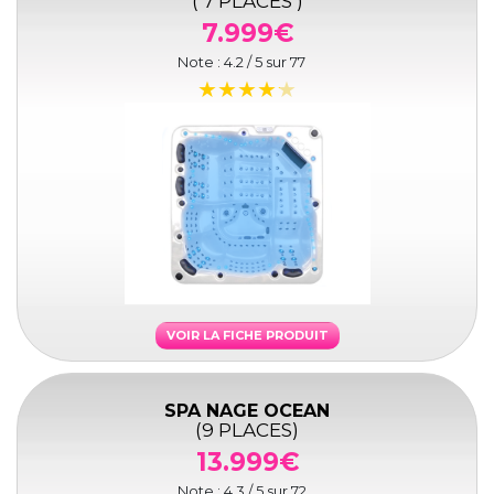
( 7 PLACES )
7.999€
Note :
4.2
/ 5 sur
77
VOIR LA FICHE PRODUIT
SPA NAGE OCEAN
(9 PLACES)
13.999€
Note :
4.3
/ 5 sur
72