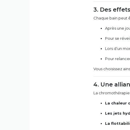
3. Des effet
Chaque bain peut êt
Après une jo
Pour se révei
Lors d’un mo
Pour relancer
Vous choisissez ain
4. Une allia
La chromothérapie 
La chaleur 
Les jets h
La flottabil