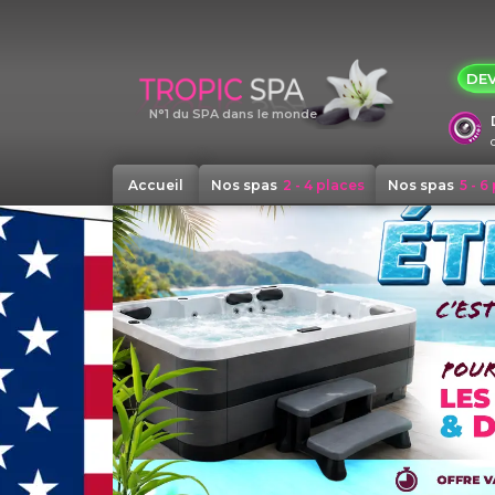
Panneau de gestion des cookies
DEV
N°1 du SPA dans le monde
Accueil
Nos spas
2 - 4 places
Nos spas
5 - 6