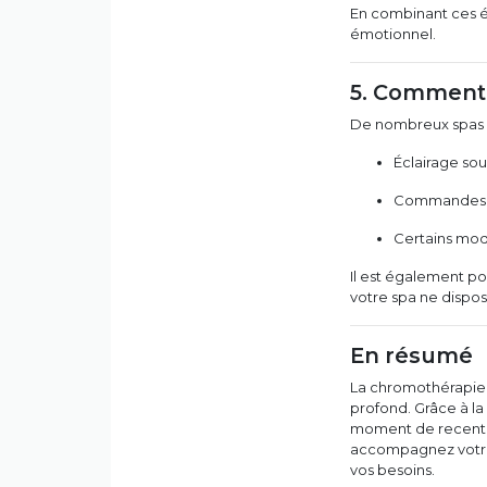
En combinant ces é
émotionnel.
5. Comment 
De nombreux spas m
Éclairage s
Commandes si
Certains mod
Il est également po
votre spa ne dispos
En résumé
La chromothérapie e
profond. Grâce à la
moment de recentrag
accompagnez votre c
vos besoins.