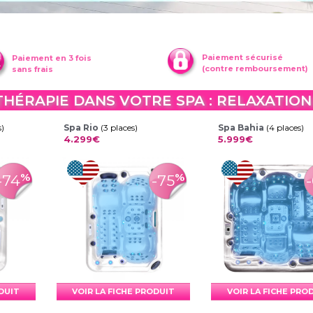
Paiement sécurisé
Paiement en 3 fois
(contre remboursement)
sans frais
ÉRAPIE DANS VOTRE SPA : RELAXATION 
s)
Spa Rio
(3 places)
Spa Bahia
(4 places)
4.299€
5.999€
%
%
-74
-75
ODUIT
VOIR LA FICHE PRODUIT
VOIR LA FICHE PRO