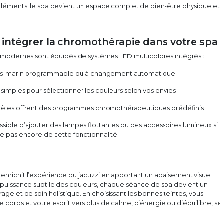
léments, le spa devient un espace complet de bien-être physique et
intégrer la chromothérapie dans votre spa
odernes sont équipés de systèmes LED multicolores intégrés :
ous-marin programmable ou à changement automatique
mples pour sélectionner les couleurs selon vos envies
èles offrent des programmes chromothérapeutiques prédéfinis
ssible d’ajouter des lampes flottantes ou des accessoires lumineux si
e pas encore de cette fonctionnalité.
nrichit l’expérience du jacuzzi en apportant un apaisement visuel
 puissance subtile des couleurs, chaque séance de spa devient un
e et de soin holistique. En choisissant les bonnes teintes, vous
orps et votre esprit vers plus de calme, d’énergie ou d’équilibre, s