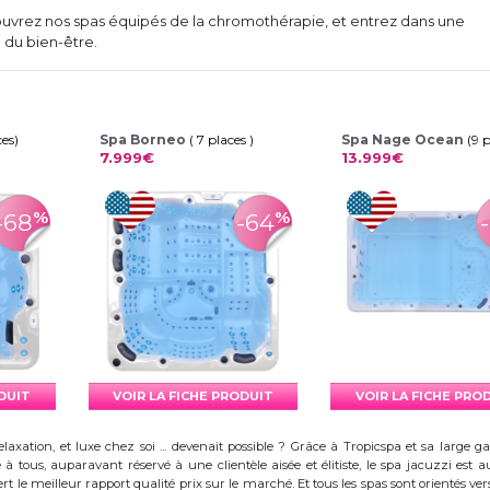
couvrez nos spas équipés de la chromothérapie, et entrez dans une
 du bien-être.
ces)
Spa Borneo
( 7 places )
Spa Nage Ocean
(9 
7.999€
13.999€
%
%
-68
-64
ODUIT
VOIR LA FICHE PRODUIT
VOIR LA FICHE PRO
elaxation, et luxe chez soi ... devenait possible ? Grâce à Tropicspa et sa larg
à tous, auparavant réservé à une clientèle aisée et élitiste, le spa jacuzzi es
 le meilleur rapport qualité prix sur le marché. Et tous les spas sont orientés vers l