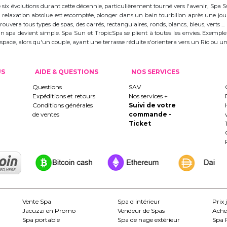
ix évolutions durant cette décennie, particulièrement tourné vers l'avenir, Spa
 la relaxation absolue est escomptée, plonger dans un bain tourbillon après une j
trouvera tous types de spas, des carrés, rectangulaires, ronds, blancs, bleus, verts ...
d'un spa devient simple. Spa Sun et TropicSpa se plient à toutes les envies. Exempl
 l'espace, alors qu'un couple, ayant une terrasse réduite s'orientera vers un Rio ou
US
AIDE & QUESTIONS
NOS SERVICES
Questions
SAV
Expéditions et retours
Nos services +
Conditions générales
Suivi de votre
de ventes
commande -
Ticket
Vente Spa
Spa d intérieur
Prix 
Jacuzzi en Promo
Vendeur de Spas
Ache
Spa portable
Spa de nage extérieur
Spa 