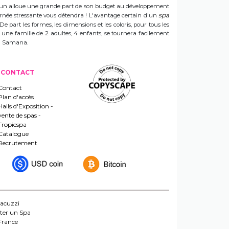
 Sun alloue une grande part de son budget au développement
spa
ournée stressante vous détendra ! L'avantage certain d'un
 De part les formes, les dimensions et les coloris, pour tous les
e une famille de 2 adultes, 4 enfants, se tournera facilement
 un Samana.
CONTACT
Contact
Plan d'accès
Halls d'Exposition -
vente de spas -
Tropicspa
Catalogue
Recrutement
jacuzzi
ter un Spa
France