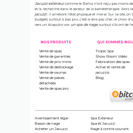
Jacuzzi extérieur
comme le Bahia n'ont reçu pas moins de s
et la recherche dans le secteur de la balnéothérapie. Alors
jacuzzi
, il améliore l'état physique et moral. Sur ce site, on 
budgets surtout à bas prix, c'est-à-dire pas cher, le choix 
un spa de nage
vers un Acapulco voir
, surtout s'ils ont de
NOS PRODUITS
QUI SOMMES-NO
Vente de spas
Tropic Spa
Vente de garanties
Show Room Vidéo
Vente de prix minis
Fabrication des spas
Vente de destockage
Achat et vente de
Vente de saunas
jacuzzis
Vente de pièces
Blog
détachées
Vente de spas pro
Avertissement légal
Spa Exterieur
Bassin de nage
Spa et Jacuzzi
Acheter un Jacuzzi
Nage à contre courant