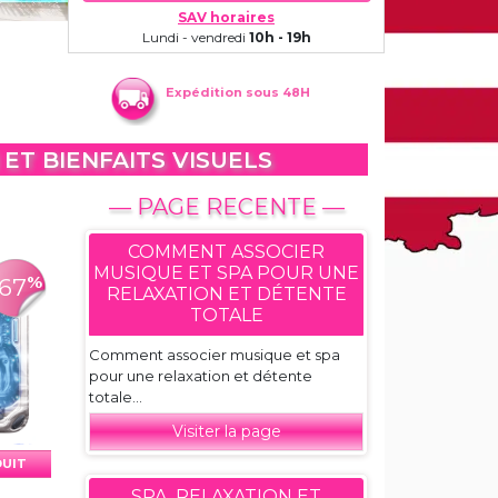
SAV horaires
Lundi - vendredi
10h - 19h
Expédition sous 48H
ET BIENFAITS VISUELS
— PAGE RECENTE —
COMMENT ASSOCIER
MUSIQUE ET SPA POUR UNE
%
-67
RELAXATION ET DÉTENTE
TOTALE
Comment associer musique et spa
pour une relaxation et détente
totale...
Visiter la page
DUIT
SPA, RELAXATION ET