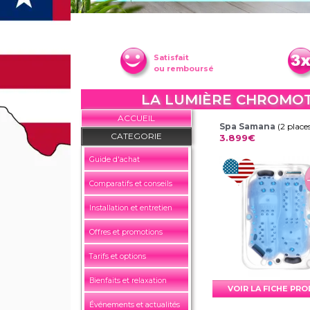
Satisfait
ou remboursé
LA LUMIÈRE CHROMOTH
ACCUEIL
Spa Samana
(2 place
CATEGORIE
3.899€
Guide d'achat
Comparatifs et conseils
Installation et entretien
Offres et promotions
Tarifs et options
Bienfaits et relaxation
VOIR LA FICHE PR
Événements et actualités