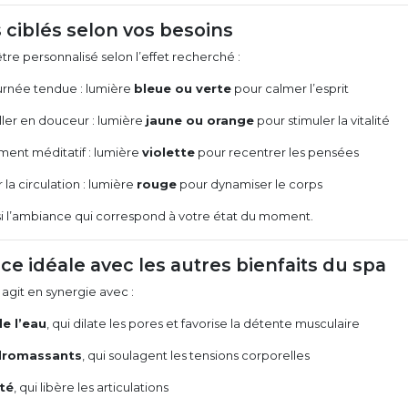
s ciblés selon vos besoins
re personnalisé selon l’effet recherché :
urnée tendue : lumière
bleue ou verte
pour calmer l’esprit
ller en douceur : lumière
jaune ou orange
pour stimuler la vitalité
ment méditatif : lumière
violette
pour recentrer les pensées
 la circulation : lumière
rouge
pour dynamiser le corps
si l’ambiance qui correspond à votre état du moment.
nce idéale avec les autres bienfaits du spa
agit en synergie avec :
de l’eau
, qui dilate les pores et favorise la détente musculaire
ydromassants
, qui soulagent les tensions corporelles
ité
, qui libère les articulations