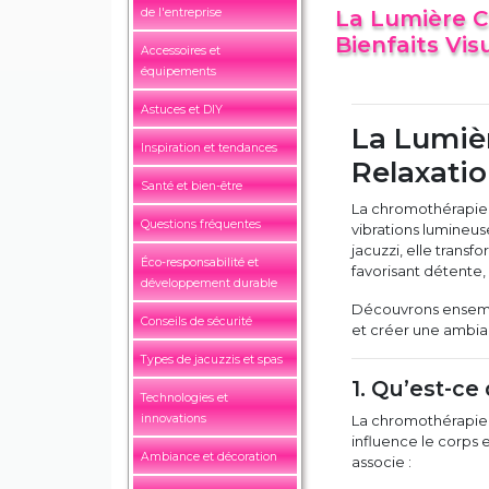
de l'entreprise
La Lumière C
Bienfaits Vis
Accessoires et
équipements
Astuces et DIY
La Lumiè
Inspiration et tendances
Relaxatio
Santé et bien-être
La chromothérapie, 
Questions fréquentes
vibrations lumineus
jacuzzi, elle trans
Éco-responsabilité et
favorisant détente, 
développement durable
Découvrons ensembl
Conseils de sécurité
et créer une ambian
Types de jacuzzis et spas
1. Qu’est-ce
Technologies et
innovations
La chromothérapie 
influence le corps 
Ambiance et décoration
associe :