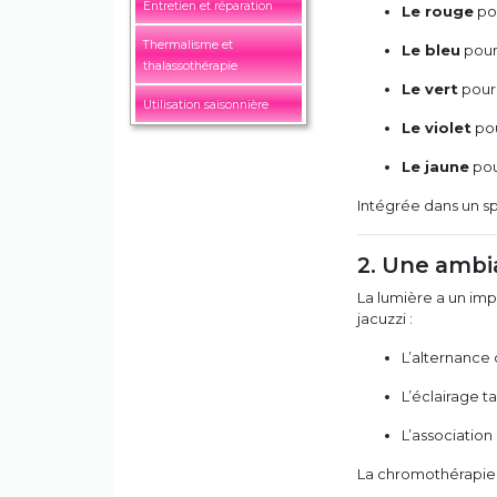
Entretien et réparation
Le rouge
pou
Thermalisme et
Le bleu
pour
thalassothérapie
Le vert
pour 
Utilisation saisonnière
Le violet
pou
Le jaune
pou
Intégrée dans un spa
2. Une ambi
La lumière a un imp
jacuzzi :
L’alternance
L’éclairage ta
L’association
La chromothérapie 