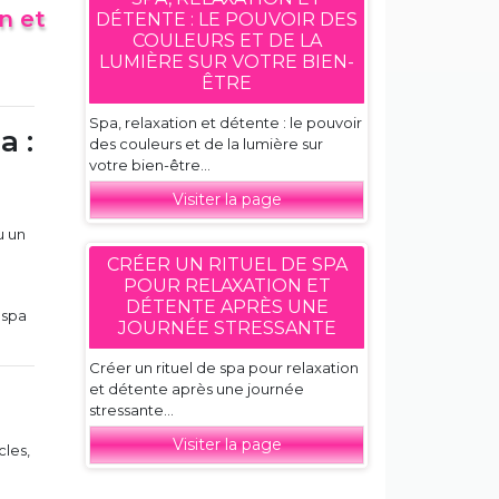
n et
DÉTENTE : LE POUVOIR DES
COULEURS ET DE LA
LUMIÈRE SUR VOTRE BIEN-
ÊTRE
Spa, relaxation et détente : le pouvoir
a :
des couleurs et de la lumière sur
votre bien-être...
Visiter la page
u un
CRÉER UN RITUEL DE SPA
POUR RELAXATION ET
DÉTENTE APRÈS UNE
 spa
JOURNÉE STRESSANTE
Créer un rituel de spa pour relaxation
et détente après une journée
stressante...
Visiter la page
cles,