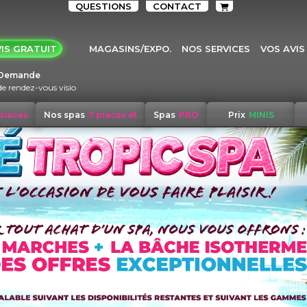
QUESTIONS
CONTACT
IS GRATUIT
MAGASINS/EXPO.
NOS SERVICES
VOS AVIS
Demande
de rendez-vous visio
 places
Nos spas
7 places et
Spas
PRO
Prix
MINIS
+