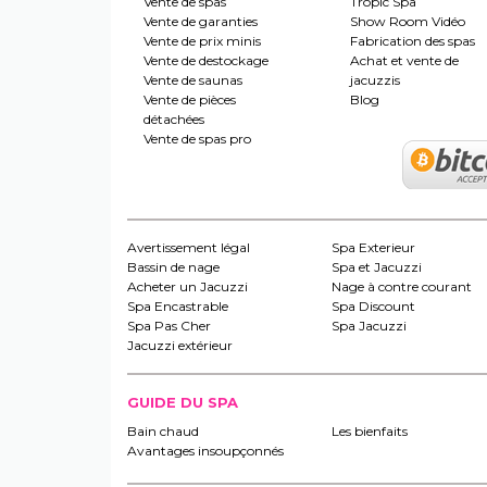
Vente de spas
Tropic Spa
Vente de garanties
Show Room Vidéo
Vente de prix minis
Fabrication des spas
Vente de destockage
Achat et vente de
Vente de saunas
jacuzzis
Vente de pièces
Blog
détachées
Vente de spas pro
Avertissement légal
Spa Exterieur
Bassin de nage
Spa et Jacuzzi
Acheter un Jacuzzi
Nage à contre courant
Spa Encastrable
Spa Discount
Spa Pas Cher
Spa Jacuzzi
Jacuzzi extérieur
GUIDE DU SPA
Bain chaud
Les bienfaits
Avantages insoupçonnés