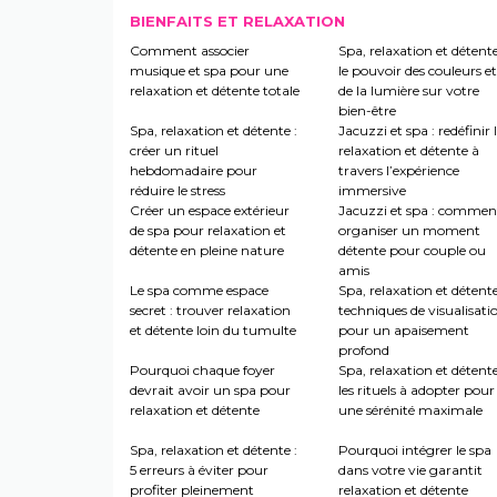
BIENFAITS ET RELAXATION
Comment associer
Spa, relaxation et détente
musique et spa pour une
le pouvoir des couleurs et
relaxation et détente totale
de la lumière sur votre
bien-être
Spa, relaxation et détente :
Jacuzzi et spa : redéfinir 
créer un rituel
relaxation et détente à
hebdomadaire pour
travers l’expérience
réduire le stress
immersive
Créer un espace extérieur
Jacuzzi et spa : commen
de spa pour relaxation et
organiser un moment
détente en pleine nature
détente pour couple ou
amis
Le spa comme espace
Spa, relaxation et détente
secret : trouver relaxation
techniques de visualisati
et détente loin du tumulte
pour un apaisement
profond
Pourquoi chaque foyer
Spa, relaxation et détente
devrait avoir un spa pour
les rituels à adopter pour
relaxation et détente
une sérénité maximale
Spa, relaxation et détente :
Pourquoi intégrer le spa
5 erreurs à éviter pour
dans votre vie garantit
profiter pleinement
relaxation et détente