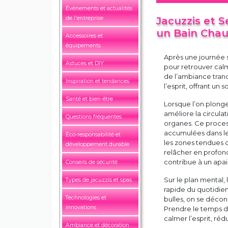
Événements et actualités
de l'entreprise
Jacuzzis et 
un Bain Chau
Accessoires et
équipements
Après une journée 
Astuces et DIY
pour retrouver calm
de l’ambiance tranq
Inspiration et tendances
l’esprit, offrant u
Santé et bien-être
Lorsque l’on plonge 
améliore la circula
Questions fréquentes
organes. Ce process
accumulées dans le 
Éco-responsabilité et
les zones tendues 
développement durable
relâcher en profon
contribue à un apa
Conseils de sécurité
Sur le plan mental
Types de jacuzzis et spas
rapide du quotidien
Technologies et
bulles, on se décon
innovations
Prendre le temps d
calmer l’esprit, réd
Ambiance et décoration