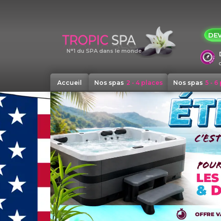
Panneau de gestion des cookies
DEV
N°1 du SPA dans le monde
Accueil
Nos spas
2 - 4 places
Nos spas
5 - 6