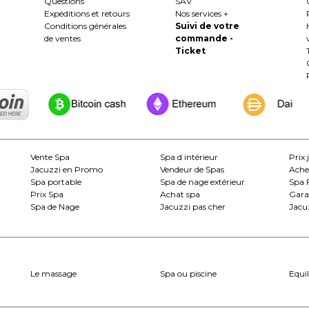
Questions
SAV
Expéditions et retours
Nos services +
Conditions générales
Suivi de votre
de ventes
commande -
Ticket
Vente Spa
Spa d intérieur
Prix 
Jacuzzi en Promo
Vendeur de Spas
Ache
Spa portable
Spa de nage extérieur
Spa 
Prix Spa
Achat spa
Gara
Spa de Nage
Jacuzzi pas cher
Jacuz
Le massage
Spa ou piscine
Equil