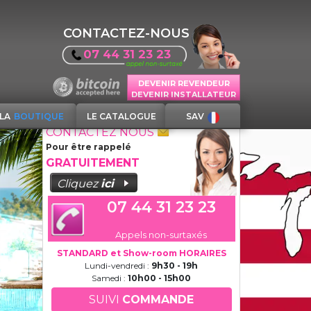
CONTACTEZ-NOUS
07 44 31 23 23
DEVENIR REVENDEUR
DEVENIR INSTALLATEUR
LA
BOUTIQUE
LE CATALOGUE
SAV
CONTACTEZ NOUS
Pour être rappelé
GRATUITEMENT
Cliquez
ici
07 44 31 23 23
Appels non-surtaxés
STANDARD et Show-room HORAIRES
Lundi-vendredi :
9h30 - 19h
Samedi :
10h00 - 15h00
SUIVI
COMMANDE