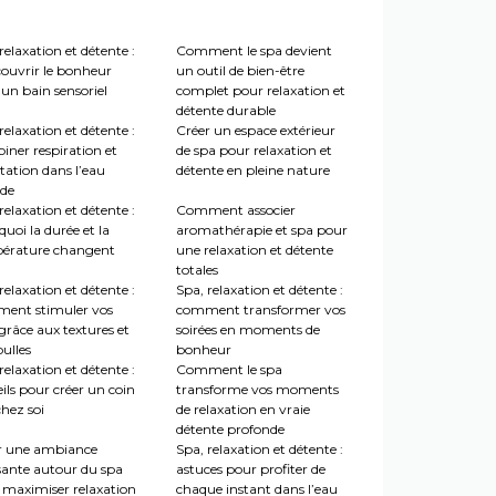
relaxation et détente :
Comment le spa devient
couvrir le bonheur
un outil de bien-être
un bain sensoriel
complet pour relaxation et
détente durable
relaxation et détente :
Créer un espace extérieur
iner respiration et
de spa pour relaxation et
tation dans l’eau
détente en pleine nature
de
relaxation et détente :
Comment associer
uoi la durée et la
aromathérapie et spa pour
érature changent
une relaxation et détente
totales
relaxation et détente :
Spa, relaxation et détente :
ent stimuler vos
comment transformer vos
grâce aux textures et
soirées en moments de
ulles
bonheur
relaxation et détente :
Comment le spa
ils pour créer un coin
transforme vos moments
hez soi
de relaxation en vraie
détente profonde
r une ambiance
Spa, relaxation et détente :
sante autour du spa
astuces pour profiter de
 maximiser relaxation
chaque instant dans l’eau