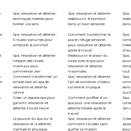
 :
Spa, relaxation et détente :
Spa, relaxation et détente :
Spa, 
techniques inédites pour
redécouvrir le bonheur
redé
éveiller vos sens
dans un bain sensoriel
dans 
la
Spa, relaxation et détente :
Comment transformer le
Spa, 
5 rituels nocturnes pour
spa en refuge sensoriel
comb
améliorer le sommeil
pour relaxation et détente
médi
après le travail
chau
t
Spa, relaxation et détente :
Redécouvrir le plaisir du
Spa, 
intégrer des rituels
corps avec le spa pour
pourq
matinaux pour
relaxation et détente
temp
commencer zen
maximales
tout
 :
Comment transformer un
Spa, relaxation et détente :
Spa, 
on
simple bain en spa de
l’art de combiner chaleur,
comm
relaxation et détente
lumière et musique
sens 
ultime
aux b
 :
Créer un espace spa pour
Comment profiter d’un
Spa, 
garantir relaxation et
spa pour une relaxation et
conse
détente à toute heure
détente totales après le
zen c
travail
Le pouvoir du spa sur la
Spa, relaxation et détente :
Crée
relaxation et la détente
comment s’évader sans
apai
mentale et physique
quitter sa maison
pour