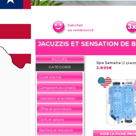
Satisfait
ou remboursé
JACUZZIS ET SENSATION DE 
ACCUEIL
Spa Samana
(2 place
CATEGORIE
3.899€
Guide d'achat
Comparatifs et conseils
Installation et entretien
Offres et promotions
Tarifs et options
Bienfaits et relaxation
VOIR LA FICHE PR