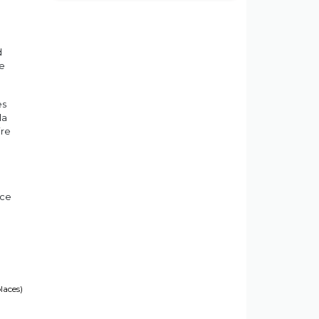
d
ve
es
la
ire
ace
places)