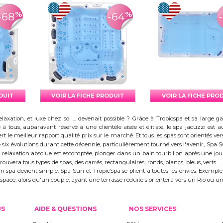
%
%
-68
-64
ODUIT
VOIR LA FICHE PRODUIT
VOIR LA FICHE PRO
elaxation, et luxe chez soi ... devenait possible ? Grâce à Tropicspa et sa larg
à tous, auparavant réservé à une clientèle aisée et élitiste, le spa jacuzzi es
 le meilleur rapport qualité prix sur le marché. Et tous les spas sont orientés vers l
ix évolutions durant cette décennie, particulièrement tourné vers l'avenir, Spa
 la relaxation absolue est escomptée, plonger dans un bain tourbillon après une j
trouvera tous types de spas, des carrés, rectangulaires, ronds, blancs, bleus, verts ...
d'un spa devient simple. Spa Sun et TropicSpa se plient à toutes les envies. Exempl
 l'espace, alors qu'un couple, ayant une terrasse réduite s'orientera vers un Rio ou
US
AIDE & QUESTIONS
NOS SERVICES