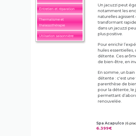
Un jacuzzi peut éga
Entretien et réparation
notamment les end
naturelles agissen
Thermalisme et
transformant rapide
thalassothérapie
dans un jacuzzi peu
plus positive.
Utilisation saisonnière
Pour enrichir l’exp
huiles essentielles
détente. Ces arôme
de bien-être, en inv
En somme, un bain 
détente : c'est une
parenthèse de bien-
pour la détente, le
permettant d’aborde
renouvelée.
Spa Acapulco
(6 pla
6.399€