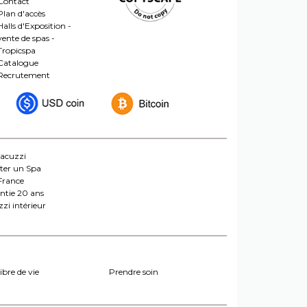
Contact
Plan d'accès
Halls d'Exposition -
vente de spas -
Tropicspa
Catalogue
Recrutement
jacuzzi
ter un Spa
France
ntie 20 ans
zi intérieur
ibre de vie
Prendre soin