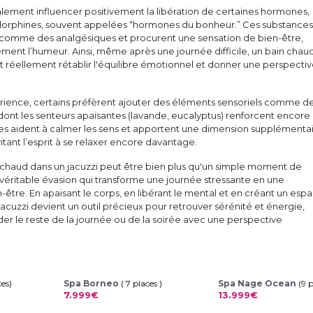
lement influencer positivement la libération de certaines hormones,
orphines, souvent appelées “hormones du bonheur.” Ces substances
t comme des analgésiques et procurent une sensation de bien-être,
ment l’humeur. Ainsi, même après une journée difficile, un bain chau
t réellement rétablir l'équilibre émotionnel et donner une perspecti
érience, certains préfèrent ajouter des éléments sensoriels comme d
, dont les senteurs apaisantes (lavande, eucalyptus) renforcent encore 
s aident à calmer les sens et apportent une dimension supplémenta
itant l’esprit à se relaxer encore davantage.
chaud dans un jacuzzi peut être bien plus qu'un simple moment de
 véritable évasion qui transforme une journée stressante en une
être. En apaisant le corps, en libérant le mental et en créant un esp
 jacuzzi devient un outil précieux pour retrouver sérénité et énergie,
r le reste de la journée ou de la soirée avec une perspective
ces)
Spa Borneo
( 7 places )
Spa Nage Ocean
(9 
7.999€
13.999€