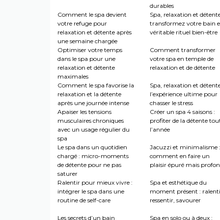
durables
Comment le spa devient
Spa, relaxation et détente
votre refuge pour
transformez votre bain 
relaxation et détente après
véritable rituel bien-être
une semaine chargée
Optimiser votre temps
Comment transformer
dans le spa pour une
votre spa en temple de
relaxation et détente
relaxation et de détente
maximales
Comment le spa favorise la
Spa, relaxation et détente
relaxation et la détente
l’expérience ultime pour
après une journée intense
chasser le stress
Apaiser les tensions
Créer un spa 4 saisons :
musculaires chroniques
profiter de la détente tou
avec un usage régulier du
l’année
spa
Le spa dans un quotidien
Jacuzzi et minimalisme 
chargé : micro-moments
comment en faire un
de détente pour ne pas
plaisir épuré mais profo
saturer
Ralentir pour mieux vivre :
Spa et esthétique du
intégrer le spa dans une
moment présent : ralenti
routine de self-care
ressentir, savourer
Les secrets d’un bain
Spa en solo ou à deux :