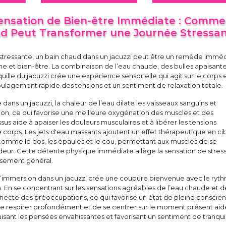
Sensation de Bien-être Immédiate : Comm
d Peut Transformer une Journée Stressa
stressante, un bain chaud dans un jacuzzi peut être un remède imméd
e et bien-être. La combinaison de l’eau chaude, des bulles apaisante
uille du jacuzzi crée une expérience sensorielle qui agit sur le corps 
n soulagement rapide des tensions et un sentiment de relaxation totale.
dans un jacuzzi, la chaleur de l’eau dilate les vaisseaux sanguins et
tion, ce qui favorise une meilleure oxygénation des muscles et des
us aide à apaiser les douleurs musculaires et à libérer les tensions
corps. Les jets d'eau massants ajoutent un effet thérapeutique en ci
comme le dos, les épaules et le cou, permettant aux muscles de se
deur. Cette détente physique immédiate allège la sensation de stress
isement général.
, l’immersion dans un jacuzzi crée une coupure bienvenue avec le ryt
. En se concentrant sur les sensations agréables de l’eau chaude et d
necte des préoccupations, ce qui favorise un état de pleine conscie
e respirer profondément et de se centrer sur le moment présent aid
uisant les pensées envahissantes et favorisant un sentiment de tranquil