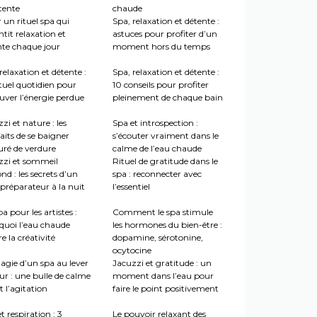
tente
chaude
 un rituel spa qui
Spa, relaxation et détente :
tit relaxation et
astuces pour profiter d’un
nte chaque jour
moment hors du temps
relaxation et détente :
Spa, relaxation et détente :
tuel quotidien pour
10 conseils pour profiter
uver l’énergie perdue
pleinement de chaque bain
zi et nature : les
Spa et introspection :
aits de se baigner
s’écouter vraiment dans le
uré de verdure
calme de l’eau chaude
zzi et sommeil
Rituel de gratitude dans le
nd : les secrets d’un
spa : reconnecter avec
préparateur à la nuit
l’essentiel
a pour les artistes :
Comment le spa stimule
quoi l’eau chaude
les hormones du bien-être :
re la créativité
dopamine, sérotonine,
ocytocine
agie d’un spa au lever
Jacuzzi et gratitude : un
ur : une bulle de calme
moment dans l’eau pour
 l’agitation
faire le point positivement
t respiration : 3
Le pouvoir relaxant des