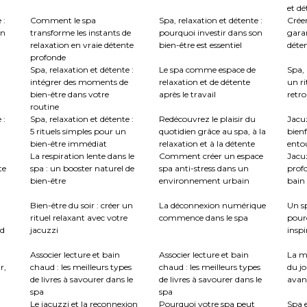
et dé
 :
Comment le spa
Spa, relaxation et détente :
Créer
en
transforme les instants de
pourquoi investir dans son
garan
relaxation en vraie détente
bien-être est essentiel
déte
profonde
Spa, relaxation et détente :
Le spa comme espace de
Spa, 
intégrer des moments de
relaxation et de détente
un ri
bien-être dans votre
après le travail
retro
routine
 :
Spa, relaxation et détente :
Redécouvrez le plaisir du
Jacuz
5 rituels simples pour un
quotidien grâce au spa, à la
bienf
bien-être immédiat
relaxation et à la détente
ento
La respiration lente dans le
Comment créer un espace
Jacu
te
spa : un booster naturel de
spa anti-stress dans un
profo
bien-être
environnement urbain
bain 
:
Bien-être du soir : créer un
La déconnexion numérique
Un sp
rituel relaxant avec votre
commence dans le spa
pour
nd
jacuzzi
inspi
Associer lecture et bain
Associer lecture et bain
La m
r,
chaud : les meilleurs types
chaud : les meilleurs types
du jo
de livres à savourer dans le
de livres à savourer dans le
avant
spa
spa
Le jacuzzi et la reconnexion
Pourquoi votre spa peut
Spa e