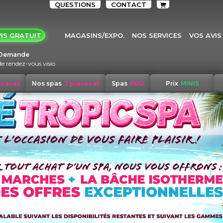
QUESTIONS
CONTACT
IS GRATUIT
MAGASINS/EXPO.
NOS SERVICES
VOS AVIS
Demande
de rendez-vous visio
 places
Nos spas
7 places et
Spas
PRO
Prix
MINIS
+