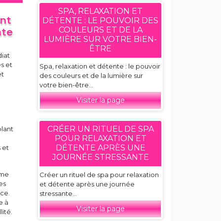
SPA, RELAXATION ET
ent
DÉTENTE : LE POUVOIR DES
COULEURS ET DE LA
nte
LUMIÈRE SUR VOTRE BIEN-
ÊTRE
iat
s et
Spa, relaxation et détente : le pouvoir
et
des couleurs et de la lumière sur
votre bien-être...
Visiter la page
CRÉER UN RITUEL DE SPA
blant
POUR RELAXATION ET
DÉTENTE APRÈS UNE
 et
JOURNÉE STRESSANTE
hme
Créer un rituel de spa pour relaxation
es
et détente après une journée
nce.
stressante...
e à
Visiter la page
lité.