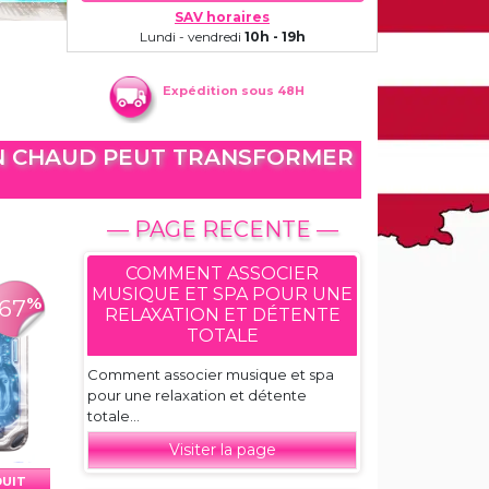
SAV horaires
Lundi - vendredi
10h - 19h
Expédition sous 48H
AIN CHAUD PEUT TRANSFORMER
— PAGE RECENTE —
COMMENT ASSOCIER
MUSIQUE ET SPA POUR UNE
%
-67
RELAXATION ET DÉTENTE
TOTALE
Comment associer musique et spa
pour une relaxation et détente
totale...
Visiter la page
DUIT