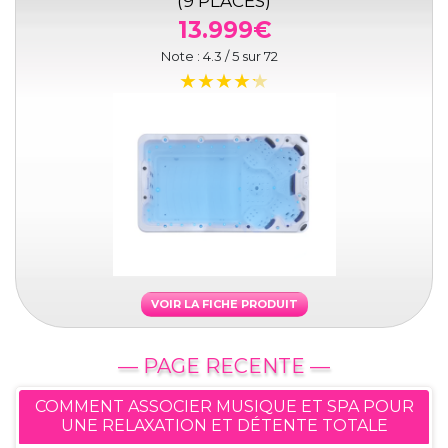
(9 PLACES)
13.999€
Note :
4.3
/ 5 sur
72
VOIR LA FICHE PRODUIT
— PAGE RECENTE —
COMMENT ASSOCIER MUSIQUE ET SPA POUR
UNE RELAXATION ET DÉTENTE TOTALE