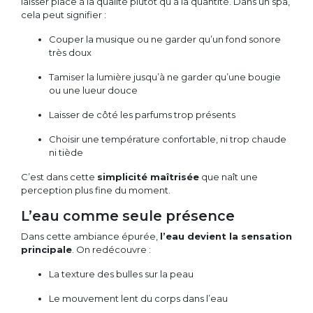
laisser place à la qualité plutôt qu’à la quantité. Dans un spa,
cela peut signifier :
Couper la musique ou ne garder qu’un fond sonore
très doux
Tamiser la lumière jusqu’à ne garder qu’une bougie
ou une lueur douce
Laisser de côté les parfums trop présents
Choisir une température confortable, ni trop chaude
ni tiède
C’est dans cette
simplicité maîtrisée
que naît une
perception plus fine du moment.
L’eau comme seule présence
Dans cette ambiance épurée,
l’eau devient la sensation
principale
. On redécouvre :
La texture des bulles sur la peau
Le mouvement lent du corps dans l’eau