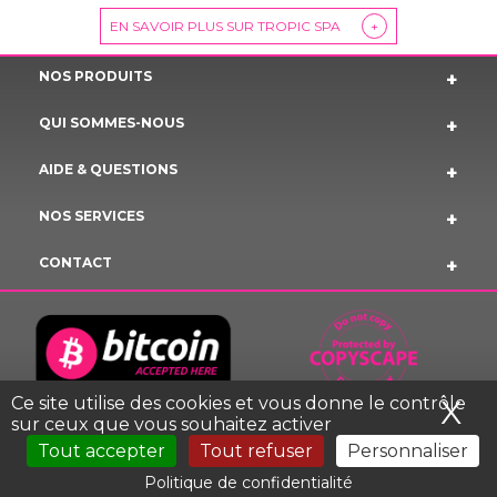
EN SAVOIR PLUS SUR TROPIC SPA
+
NOS PRODUITS
QUI SOMMES-NOUS
AIDE & QUESTIONS
NOS SERVICES
CONTACT
Ce site utilise des cookies et vous donne le contrôle
X
Ma
sur ceux que vous souhaitez activer
Tout accepter
Tout refuser
Personnaliser
MENTIONS LEGALES TROPIC SPA © 2023 COPYRIGHT
Politique de confidentialité