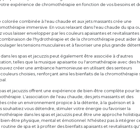
otre expérience de chromothérapie en fonction de vos besoins et d
re colorée combinée à l'eau chaude et aux jets massants crée une
mothérapie immersive. En vous relaxant dans l'eau chaude du spa o
z vous laisser envelopper par les couleurs apaisantes et revitalisantes
 combinaison de l'hydrothérapie et de la chromothérapie peut aider à
 soulager les tensions musculaires et à favoriser une plus grande déten
dans les spas et jacuzzis peut également être associée à d'autres
ation, telles que la musique apaisante ou l'aromathérapie avec des h
 pouvez créer une ambiance harmonieuse en utilisant des senteurs
ouleurs choisies, renforçant ainsi les bienfaits de la chromothérapie 
bal.
spas et jacuzzis offrent une expérience de bien-être complète pour le
thérapie. L'association de l'eau chaude, des jets massants et des
es crée un environnement propice à la détente, à la guérison et à
us souhaitiez vous détendre, stimuler votre énergie ou favoriser la
mothérapie dans les spas et jacuzzis peut être une approche holistiq
 bien-être physique, mental et émotionnel. N'hésitez pas à intégrer c
routine de spa et à profiter des bienfaits apaisants et revitalisants qu'