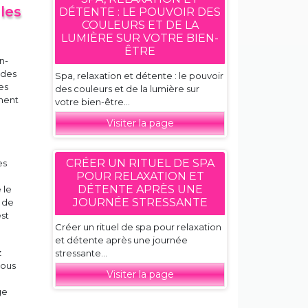
les
DÉTENTE : LE POUVOIR DES
COULEURS ET DE LA
LUMIÈRE SUR VOTRE BIEN-
ÊTRE
n-
 des
Spa, relaxation et détente : le pouvoir
es
des couleurs et de la lumière sur
mment
votre bien-être...
Visiter la page
CRÉER UN RITUEL DE SPA
es
POUR RELAXATION ET
DÉTENTE APRÈS UNE
 le
JOURNÉE STRESSANTE
t de
est
Créer un rituel de spa pour relaxation
et détente après une journée
z
stressante...
vous
Visiter la page
ge