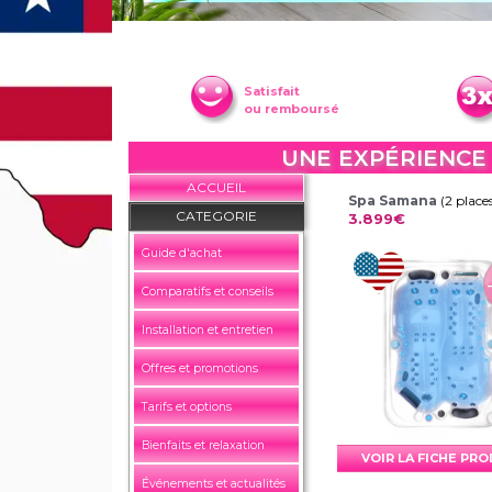
Satisfait
ou remboursé
UNE EXPÉRIENCE
ACCUEIL
Spa Samana
(2 place
CATEGORIE
3.899€
Guide d'achat
Comparatifs et conseils
Installation et entretien
Offres et promotions
Tarifs et options
Bienfaits et relaxation
VOIR LA FICHE PR
Événements et actualités