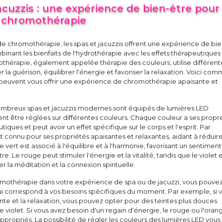
acuzzis : une expérience de bien-être pour 
 chromothérapie
e chromothérapie, les spas et jacuzzis offrent une expérience de bie
inant les bienfaits de l'hydrothérapie avec les effets thérapeutiques
thérapie, également appelée thérapie des couleurs, utilise différent
r la guérison, équilibrer l'énergie et favoriser la relaxation. Voici co
s peuvent vous offrir une expérience de chromothérapie apaisante et
ombreux spas et jacuzzis modernes sont équipés de lumières LED
nt être réglées sur différentes couleurs. Chaque couleur a ses propr
iques et peut avoir un effet spécifique sur le corps et l'esprit. Par
t connu pour ses propriétés apaisantes et relaxantes, aidant à réduire
 Le vert est associé à l'équilibre et à l'harmonie, favorisant un sentimen
e. Le rouge peut stimuler l'énergie et la vitalité, tandis que le violet 
r la méditation et la connexion spirituelle.
romothérapie dans votre expérience de spa ou de jacuzzi, vous pouve
qui correspond à vos besoins spécifiques du moment. Par exemple, si 
te et la relaxation, vous pouvez opter pour des teintes plus douces
 violet. Si vous avez besoin d'un regain d'énergie, le rouge ou l'oran
ppropriés. La possibilité de régler les couleurs des lumières LED vous