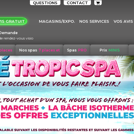
QUESTIONS
CONTACT
IS GRATUIT
MAGASINS/EXPO.
NOS SERVICES
VOS AVIS
Demande
de rendez-vous visio
 places
Nos spas
7 places et
Spas
PRO
Prix
MINIS
+