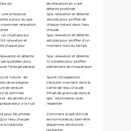
hez soi
de relaxation en vraie
détente profonde
r une ambiance
Spa, relaxation et détente :
sante autour du spa
astuces pour profiter de
 maximiser relaxation
chaque instant dans l’eau
tente
chaude
 un rituel spa qui
Spa, relaxation et détente :
tit relaxation et
astuces pour profiter d’un
nte chaque jour
moment hors du temps
relaxation et détente :
Spa, relaxation et détente :
tuel quotidien pour
10 conseils pour profiter
uver l’énergie perdue
pleinement de chaque bain
zi et nature : les
Spa et introspection :
aits de se baigner
s’écouter vraiment dans le
uré de verdure
calme de l’eau chaude
zzi et sommeil
Rituel de gratitude dans le
nd : les secrets d’un
spa : reconnecter avec
préparateur à la nuit
l’essentiel
a pour les artistes :
Comment le spa stimule
quoi l’eau chaude
les hormones du bien-être :
re la créativité
dopamine, sérotonine,
ocytocine