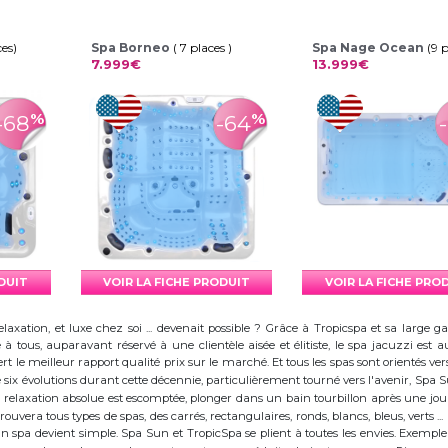
ces)
Spa Borneo
( 7 places )
Spa Nage Ocean
(9 
7.999€
13.999€
%
%
-68
-64
ODUIT
VOIR LA FICHE PRODUIT
VOIR LA FICHE PRO
elaxation, et luxe chez soi ... devenait possible ? Grâce à Tropicspa et sa larg
à tous, auparavant réservé à une clientèle aisée et élitiste, le spa jacuzzi es
 le meilleur rapport qualité prix sur le marché. Et tous les spas sont orientés vers l
ix évolutions durant cette décennie, particulièrement tourné vers l'avenir, Spa
 la relaxation absolue est escomptée, plonger dans un bain tourbillon après une j
trouvera tous types de spas, des carrés, rectangulaires, ronds, blancs, bleus, verts ...
d'un spa devient simple. Spa Sun et TropicSpa se plient à toutes les envies. Exempl