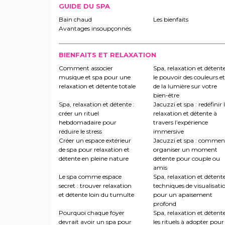
GUIDE DU SPA
Bain chaud
Les bienfaits
Avantages insoupçonnés
BIENFAITS ET RELAXATION
Comment associer
Spa, relaxation et détente
musique et spa pour une
le pouvoir des couleurs et
relaxation et détente totale
de la lumière sur votre
bien-être
Spa, relaxation et détente :
Jacuzzi et spa : redéfinir 
créer un rituel
relaxation et détente à
hebdomadaire pour
travers l’expérience
réduire le stress
immersive
Créer un espace extérieur
Jacuzzi et spa : commen
de spa pour relaxation et
organiser un moment
détente en pleine nature
détente pour couple ou
amis
Le spa comme espace
Spa, relaxation et détente
secret : trouver relaxation
techniques de visualisati
et détente loin du tumulte
pour un apaisement
profond
Pourquoi chaque foyer
Spa, relaxation et détente
devrait avoir un spa pour
les rituels à adopter pour