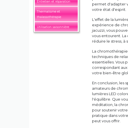
Entretien et réparation
permet d'adapter v
votre état d'esprit.
Thermalisme et
thalassothérapie
L'effet de la lumiè
expérience de chro
Utilisation saisonnière
jacuzzi, vous pouve
vous entourent. La
réduire le stress, à
La chromothérapie 
techniques de relax
essentielles. Vous
correspondant aux c
votre bien-être glo
En conclusion, les 
amateurs de chromo
lumières LED coloré
l'équilibre. Que vo
méditation, la chro
pour soutenir votre
pratique dans votre 
peut vous offrir.