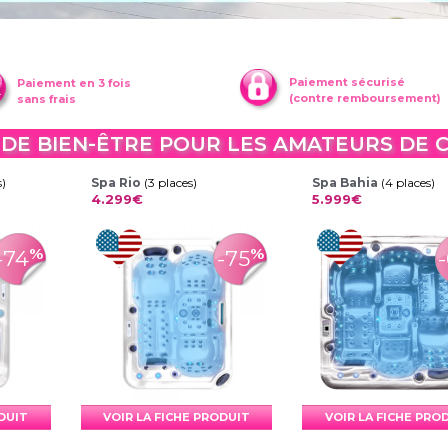
Paiement sécurisé
Paiement en 3 fois
(contre remboursement)
sans frais
 DE BIEN-ÊTRE POUR LES AMATEURS DE
s)
Spa Rio
(3 places)
Spa Bahia
(4 places)
4.299€
5.999€
%
%
-74
-75
ODUIT
VOIR LA FICHE PRODUIT
VOIR LA FICHE PRO