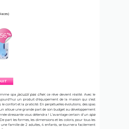
places)
%
-56
DUIT
jacuzzi pas cher
e gamme spa
, ce rêve devient réalité. Avec le
t aujourd'hui un produit d'équipement de la maison qui s'est
e confort et la praticité. En perpétuelles évolutions, des spas
 Sun alloue une grande part de son budget au développement
spa
ournée stressante vous détendra ! L'avantage certain d'un
 De part les formes, les dimensions et les coloris, pour tous les
e une famille de 2 adultes, 4 enfants, se tournera facilement