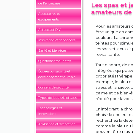
de l'entreprise
Les spas et j
amateurs de
Accessoires et
équipements
Pour les amateurs d
Astuces et DIY
être unique en comb
couleurs. La chromo
Inspiration et tendances
teintes pour stimule
les spas et jacuzzi
Santé et bien-être
revitalisante.
Questions fréquentes
Tout d'abord, de n
intégrées qui peuve
Éco-responsabilité et
propriétés thérapeut
développement durable
exemple, le bleu es
stress et l'anxiété.
Conseils de sécurité
calme et de bien-êtr
Types de jacuzzis et spas
réputé pour favorise
Technologies et
En intégrant la ch
innovations
choisir la couleur 
recherchez la déten
Ambiance et décoration
comme le bleu ou le
peuvent être plus a