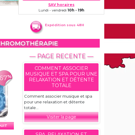
SAV horaires
Lundi - vendredi
10h - 19h
Expédition sous 48H
 CHROMOTHÉRAPIE
— PAGE RECENTE —
COMMENT ASSOCIER
MUSIQUE ET SPA POUR UNE
%
-67
RELAXATION ET DÉTENTE
TOTALE
Comment associer musique et spa
pour une relaxation et détente
totale...
Visiter la page
DUIT
SPA, RELAXATION ET