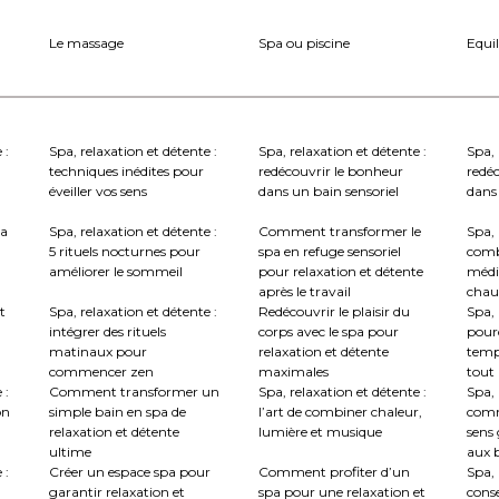
Le massage
Spa ou piscine
Equil
 :
Spa, relaxation et détente :
Spa, relaxation et détente :
Spa, 
techniques inédites pour
redécouvrir le bonheur
redé
éveiller vos sens
dans un bain sensoriel
dans 
la
Spa, relaxation et détente :
Comment transformer le
Spa, 
5 rituels nocturnes pour
spa en refuge sensoriel
comb
améliorer le sommeil
pour relaxation et détente
médi
après le travail
chau
t
Spa, relaxation et détente :
Redécouvrir le plaisir du
Spa, 
intégrer des rituels
corps avec le spa pour
pourq
matinaux pour
relaxation et détente
temp
commencer zen
maximales
tout
 :
Comment transformer un
Spa, relaxation et détente :
Spa, 
on
simple bain en spa de
l’art de combiner chaleur,
comm
relaxation et détente
lumière et musique
sens 
ultime
aux b
 :
Créer un espace spa pour
Comment profiter d’un
Spa, 
garantir relaxation et
spa pour une relaxation et
conse