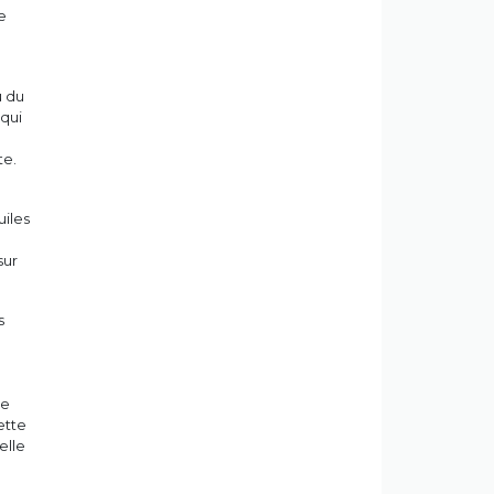
e
u du
 qui
te.
uiles
sur
s
ue
ette
elle