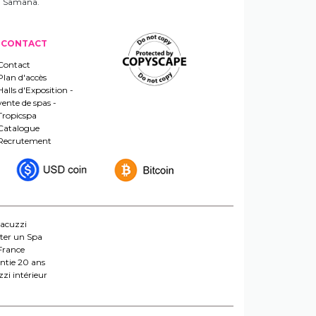
 un Samana.
CONTACT
Contact
Plan d'accès
Halls d'Exposition -
vente de spas -
Tropicspa
Catalogue
Recrutement
jacuzzi
ter un Spa
France
ntie 20 ans
zi intérieur