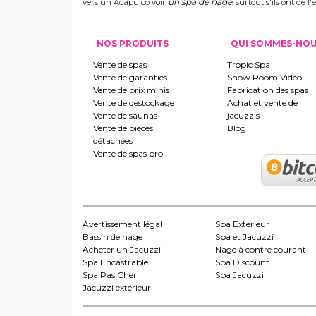
un spa de nage
vers un Acapulco voir
, surtout s'ils ont de
NOS PRODUITS
QUI SOMMES-NO
Vente de spas
Tropic Spa
Vente de garanties
Show Room Vidéo
Vente de prix minis
Fabrication des spas
Vente de destockage
Achat et vente de
Vente de saunas
jacuzzis
Vente de pièces
Blog
détachées
Vente de spas pro
Avertissement légal
Spa Exterieur
Bassin de nage
Spa et Jacuzzi
Acheter un Jacuzzi
Nage à contre courant
Spa Encastrable
Spa Discount
Spa Pas Cher
Spa Jacuzzi
Jacuzzi extérieur