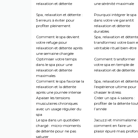
relaxation et détente
une sérénité maximale
Spa, relaxation et détente :
Pourquoi intégrer le spa
5 erreurs à éviter pour
dans votre vie garantit
profiter pleinement
relaxation et détente
durables
Comment le spa devient
Spa, relaxation et détente
votre refuge pour
transformez votre bain 
relaxation et détente après
véritable rituel bien-être
une semaine chargée
Optimiser votre temps
Comment transformer
dans le spa pour une
votre spa en temple de
relaxation et détente
relaxation et de détente
maximales
Comment le spa favorise la
Spa, relaxation et détente
relaxation et la détente
l’expérience ultime pour
après une journée intense
chasser le stress
Apaiser les tensions
Créer un spa 4 saisons :
musculaires chroniques
profiter de la détente tou
avec un usage régulier du
l’année
spa
Le spa dans un quotidien
Jacuzzi et minimalisme 
chargé : micro-moments
comment en faire un
de détente pour ne pas
plaisir épuré mais profo
saturer