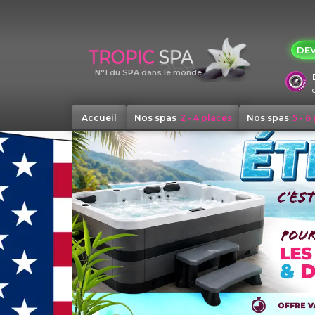
Panneau de gestion des cookies
DEV
N°1 du SPA dans le monde
Accueil
Nos spas
2 - 4 places
Nos spas
5 - 6