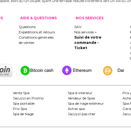
 l'espace, alors qu'un couple, ayant une terrasse réduite s'orientera vers un Rio ou
US
AIDE & QUESTIONS
NOS SERVICES
Questions
SAV
Expéditions et retours
Nos services +
Conditions générales
Suivi de votre
de ventes
commande -
Ticket
Vente Spa
Spa d intérieur
Prix 
Jacuzzi en Promo
Vendeur de Spas
Ache
Spa portable
Spa de nage extérieur
Spa 
Prix Spa
Achat spa
Gara
Spa de Nage
Jacuzzi pas cher
Jacuz