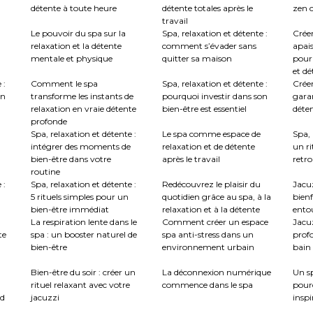
détente à toute heure
détente totales après le
zen c
travail
Le pouvoir du spa sur la
Spa, relaxation et détente :
Crée
relaxation et la détente
comment s’évader sans
apai
mentale et physique
quitter sa maison
pour
et dé
 :
Comment le spa
Spa, relaxation et détente :
Créer
en
transforme les instants de
pourquoi investir dans son
garan
relaxation en vraie détente
bien-être est essentiel
déte
profonde
Spa, relaxation et détente :
Le spa comme espace de
Spa, 
intégrer des moments de
relaxation et de détente
un ri
bien-être dans votre
après le travail
retro
routine
 :
Spa, relaxation et détente :
Redécouvrez le plaisir du
Jacuz
5 rituels simples pour un
quotidien grâce au spa, à la
bienf
bien-être immédiat
relaxation et à la détente
ento
La respiration lente dans le
Comment créer un espace
Jacu
te
spa : un booster naturel de
spa anti-stress dans un
profo
bien-être
environnement urbain
bain 
:
Bien-être du soir : créer un
La déconnexion numérique
Un sp
rituel relaxant avec votre
commence dans le spa
pour
nd
jacuzzi
inspi