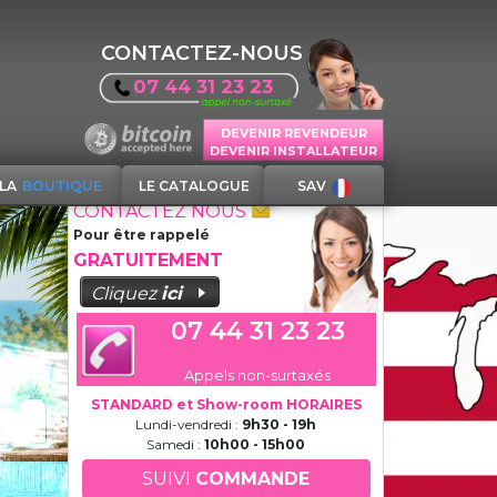
CONTACTEZ-NOUS
07 44 31 23 23
DEVENIR REVENDEUR
DEVENIR INSTALLATEUR
LA
BOUTIQUE
LE CATALOGUE
SAV
CONTACTEZ NOUS
Pour être rappelé
GRATUITEMENT
Cliquez
ici
07 44 31 23 23
Appels non-surtaxés
STANDARD et Show-room HORAIRES
Lundi-vendredi :
9h30 - 19h
Samedi :
10h00 - 15h00
SUIVI
COMMANDE