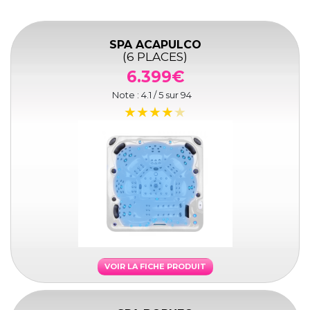
SPA ACAPULCO
(6 PLACES)
6.399€
Note :
4.1
/ 5 sur
94
VOIR LA FICHE PRODUIT