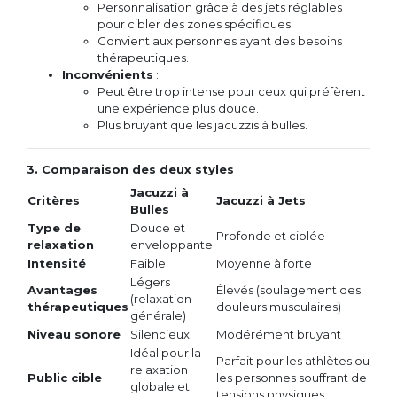
Personnalisation grâce à des jets réglables
pour cibler des zones spécifiques.
Convient aux personnes ayant des besoins
thérapeutiques.
Inconvénients
:
Peut être trop intense pour ceux qui préfèrent
une expérience plus douce.
Plus bruyant que les jacuzzis à bulles.
3. Comparaison des deux styles
Jacuzzi à
Critères
Jacuzzi à Jets
Bulles
Type de
Douce et
Profonde et ciblée
relaxation
enveloppante
Intensité
Faible
Moyenne à forte
Légers
Avantages
Élevés (soulagement des
(relaxation
thérapeutiques
douleurs musculaires)
générale)
Niveau sonore
Silencieux
Modérément bruyant
Idéal pour la
Parfait pour les athlètes ou
relaxation
Public cible
les personnes souffrant de
globale et
tensions physiques