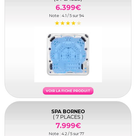
6.399€
Note :
4.1
/ 5 sur
94
VOIR LA FICHE PRODUIT
SPA BORNEO
( 7 PLACES )
7.999€
Note :
4.2
/ 5 sur
77