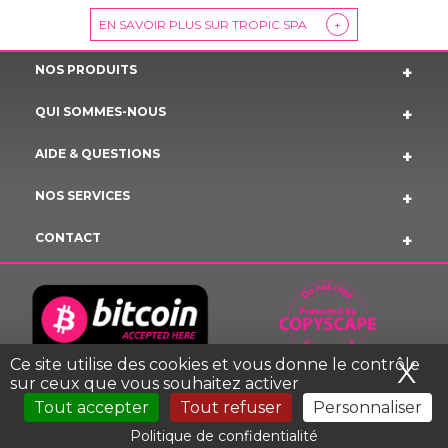
EN SAVOIR PLUS SUR TROPIC SPA
+
NOS PRODUITS
QUI SOMMES-NOUS
AIDE & QUESTIONS
NOS SERVICES
CONTACT
Ce site utilise des cookies et vous donne le contrôle
X
Ma
sur ceux que vous souhaitez activer
Tout accepter
Tout refuser
Personnaliser
MENTIONS LEGALES TROPIC SPA © 2023 COPYRIGHT
Politique de confidentialité