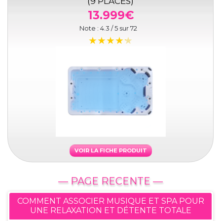
(9 PLACES)
13.999€
Note :
4.3
/ 5 sur
72
VOIR LA FICHE PRODUIT
— PAGE RECENTE —
COMMENT ASSOCIER MUSIQUE ET SPA POUR
UNE RELAXATION ET DÉTENTE TOTALE