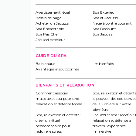
Avertissement légal
Spa Exterieur
Bassin de nage
Spa et Jacuzzi
Acheter un Jacuzzi
Nage à contre courant
Spa Encastrable
Spa Discount
Spa Pas Cher
Spa Jacuzzi
Jacuzzi extérieur
GUIDE DU SPA
Bain chaud
Les bienfaits
Avantages insoupçonnés
BIENFAITS ET RELAXATION
Comment associer
Spa, relaxation et détente
musique et spa pour une
le pouvoir des couleurs et
relaxation et détente totale
de la lumière sur votre
bien-être
Spa, relaxation et détente :
Jacuzzi et spa : redéfinir 
créer un rituel
relaxation et détente à
hebdomadaire pour
travers l’expérience
réduire le stress
immersive