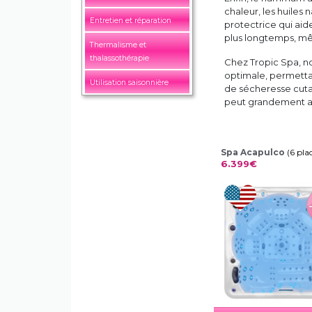
chaleur, les huiles 
Entretien et réparation
protectrice qui aid
plus longtemps, m
Thermalisme et
thalassothérapie
Chez Tropic Spa, n
optimale, permettan
Utilisation saisonnière
de sécheresse cuta
peut grandement am
Spa Acapulco
(6 pla
6.399€