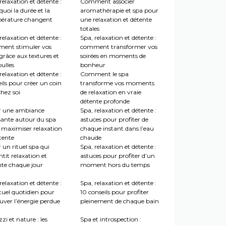
relaxation et détente :
Comment associer
uoi la durée et la
aromathérapie et spa pour
érature changent
une relaxation et détente
totales
relaxation et détente :
Spa, relaxation et détente :
ent stimuler vos
comment transformer vos
grâce aux textures et
soirées en moments de
ulles
bonheur
relaxation et détente :
Comment le spa
ils pour créer un coin
transforme vos moments
hez soi
de relaxation en vraie
détente profonde
r une ambiance
Spa, relaxation et détente :
sante autour du spa
astuces pour profiter de
 maximiser relaxation
chaque instant dans l’eau
tente
chaude
 un rituel spa qui
Spa, relaxation et détente :
tit relaxation et
astuces pour profiter d’un
nte chaque jour
moment hors du temps
relaxation et détente :
Spa, relaxation et détente :
tuel quotidien pour
10 conseils pour profiter
uver l’énergie perdue
pleinement de chaque bain
zi et nature : les
Spa et introspection :