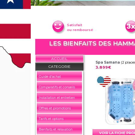
Satisfait
ou remboursé
LES BIENFAITS DES HAMM
ACCUEIL
Spa Samana
(2 place
CATEGORIE
3.899€
Guide d'achat
Comparatifs et conseils
Installation et entretien
Offres et promotions
Tarifs et options
Bienfaits et relaxation
VOIR LA FICHE PR