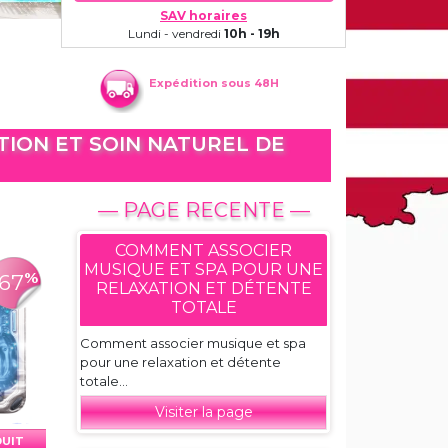
SAV horaires
Lundi - vendredi
10h - 19h
Expédition sous 48H
TION ET SOIN NATUREL DE
— PAGE RECENTE —
COMMENT ASSOCIER
MUSIQUE ET SPA POUR UNE
%
-67
RELAXATION ET DÉTENTE
TOTALE
Comment associer musique et spa
pour une relaxation et détente
totale...
Visiter la page
DUIT