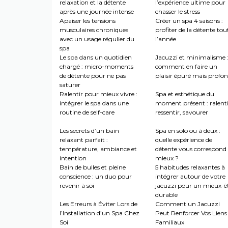
relaxation et la détente
l’expérience ultime pour
après une journée intense
chasser le stress
Apaiser les tensions
Créer un spa 4 saisons :
musculaires chroniques
profiter de la détente tou
avec un usage régulier du
l’année
spa
Le spa dans un quotidien
Jacuzzi et minimalisme 
chargé : micro-moments
comment en faire un
de détente pour ne pas
plaisir épuré mais profo
saturer
Ralentir pour mieux vivre :
Spa et esthétique du
intégrer le spa dans une
moment présent : ralenti
routine de self-care
ressentir, savourer
Les secrets d’un bain
Spa en solo ou à deux :
relaxant parfait :
quelle expérience de
température, ambiance et
détente vous correspond 
intention
mieux ?
Bain de bulles et pleine
5 habitudes relaxantes à
conscience : un duo pour
intégrer autour de votre
revenir à soi
jacuzzi pour un mieux-ê
durable
Les Erreurs à Éviter Lors de
Comment un Jacuzzi
l’Installation d’un Spa Chez
Peut Renforcer Vos Liens
Soi
Familiaux