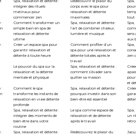
t
Spa, relaxation et détente :
Redécouvrir le plaisir du
Spa, 
intégrer des rituels
corps avec le spa pour
pourq
matinaux pour
relaxation et détente
temp
commencer zen
maximales
tout
 :
Comment transformer un
Spa, relaxation et détente :
Spa, 
on
simple bain en spa de
l’art de combiner chaleur,
comm
relaxation et détente
lumière et musique
sens 
ultime
aux b
 :
Créer un espace spa pour
Comment profiter d’un
Spa, 
garantir relaxation et
spa pour une relaxation et
conse
détente à toute heure
détente totales après le
zen c
travail
Le pouvoir du spa sur la
Spa, relaxation et détente :
Crée
relaxation et la détente
comment s’évader sans
apai
mentale et physique
quitter sa maison
pour
et dé
 :
Comment le spa
Spa, relaxation et détente :
Créer
en
transforme les instants de
pourquoi investir dans son
garan
relaxation en vraie détente
bien-être est essentiel
déte
profonde
Spa, relaxation et détente :
Le spa comme espace de
Spa, 
intégrer des moments de
relaxation et de détente
un ri
bien-être dans votre
après le travail
retro
routine
 :
Spa, relaxation et détente :
Redécouvrez le plaisir du
Jacuz