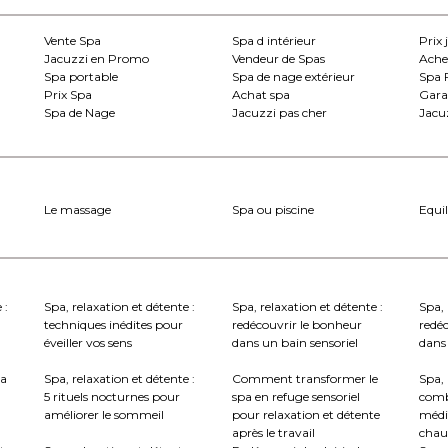
Vente Spa
Spa d intérieur
Prix 
Jacuzzi en Promo
Vendeur de Spas
Ache
Spa portable
Spa de nage extérieur
Spa 
Prix Spa
Achat spa
Gara
Spa de Nage
Jacuzzi pas cher
Jacuz
Le massage
Spa ou piscine
Equil
 :
Spa, relaxation et détente :
Spa, relaxation et détente :
Spa, 
techniques inédites pour
redécouvrir le bonheur
redé
éveiller vos sens
dans un bain sensoriel
dans 
la
Spa, relaxation et détente :
Comment transformer le
Spa, 
5 rituels nocturnes pour
spa en refuge sensoriel
comb
améliorer le sommeil
pour relaxation et détente
médi
après le travail
chau