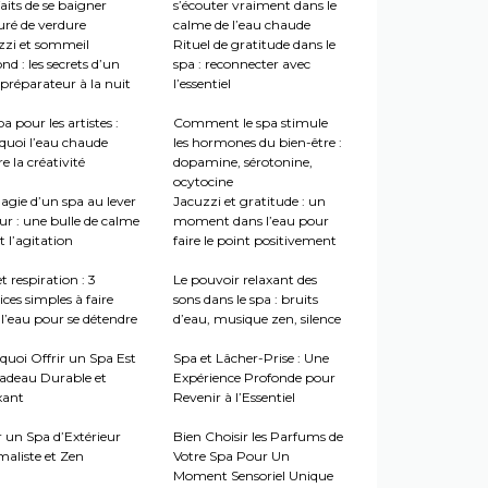
aits de se baigner
s’écouter vraiment dans le
uré de verdure
calme de l’eau chaude
zzi et sommeil
Rituel de gratitude dans le
nd : les secrets d’un
spa : reconnecter avec
préparateur à la nuit
l’essentiel
a pour les artistes :
Comment le spa stimule
quoi l’eau chaude
les hormones du bien-être :
re la créativité
dopamine, sérotonine,
ocytocine
agie d’un spa au lever
Jacuzzi et gratitude : un
ur : une bulle de calme
moment dans l’eau pour
 l’agitation
faire le point positivement
t respiration : 3
Le pouvoir relaxant des
ices simples à faire
sons dans le spa : bruits
l’eau pour se détendre
d’eau, musique zen, silence
quoi Offrir un Spa Est
Spa et Lâcher-Prise : Une
adeau Durable et
Expérience Profonde pour
xant
Revenir à l’Essentiel
r un Spa d’Extérieur
Bien Choisir les Parfums de
maliste et Zen
Votre Spa Pour Un
Moment Sensoriel Unique