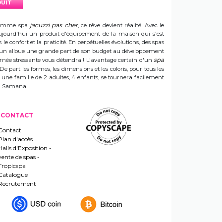
DUIT
jacuzzi pas cher
e gamme spa
, ce rêve devient réalité. Avec le
t aujourd'hui un produit d'équipement de la maison qui s'est
e confort et la praticité. En perpétuelles évolutions, des spas
 Sun alloue une grande part de son budget au développement
spa
ournée stressante vous détendra ! L'avantage certain d'un
 De part les formes, les dimensions et les coloris, pour tous les
e une famille de 2 adultes, 4 enfants, se tournera facilement
 un Samana.
CONTACT
Contact
Plan d'accès
Halls d'Exposition -
vente de spas -
Tropicspa
Catalogue
Recrutement