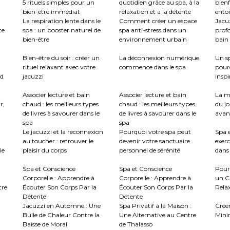
5 rituels simples pour un
quotidien grâce au spa, à la
bienf
bien-être immédiat
relaxation et à la détente
ento
La respiration lente dans le
Comment créer un espace
Jacu
te
spa : un booster naturel de
spa anti-stress dans un
profo
bien-être
environnement urbain
bain 
:
Bien-être du soir : créer un
La déconnexion numérique
Un sp
rituel relaxant avec votre
commence dans le spa
pour
nd
jacuzzi
inspi
Associer lecture et bain
Associer lecture et bain
La m
r,
chaud : les meilleurs types
chaud : les meilleurs types
du jo
de livres à savourer dans le
de livres à savourer dans le
avant
spa
spa
Le jacuzzi et la reconnexion
Pourquoi votre spa peut
Spa e
au toucher : retrouver le
devenir votre sanctuaire
exerc
le
plaisir du corps
personnel de sérénité
dans 
Spa et Conscience
Spa et Conscience
Pour
Corporelle : Apprendre à
Corporelle : Apprendre à
un C
tre
Écouter Son Corps Par la
Écouter Son Corps Par la
Rela
Détente
Détente
Jacuzzi en Automne : Une
Spa Privatif à la Maison :
Crée
Bulle de Chaleur Contre la
Une Alternative au Centre
Mini
Baisse de Moral
de Thalasso