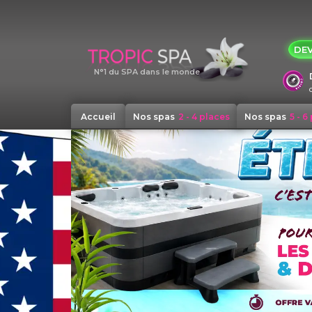
Panneau de gestion des cookies
DEV
N°1 du SPA dans le monde
Accueil
Nos spas
2 - 4 places
Nos spas
5 - 6