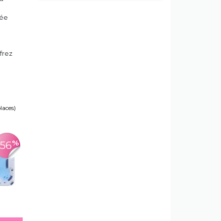
e
tée
frez
e
places)
%
-56