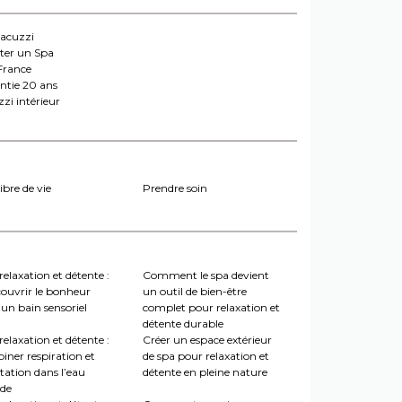
jacuzzi
ter un Spa
France
ntie 20 ans
zi intérieur
ibre de vie
Prendre soin
relaxation et détente :
Comment le spa devient
couvrir le bonheur
un outil de bien-être
un bain sensoriel
complet pour relaxation et
détente durable
relaxation et détente :
Créer un espace extérieur
iner respiration et
de spa pour relaxation et
tation dans l’eau
détente en pleine nature
de