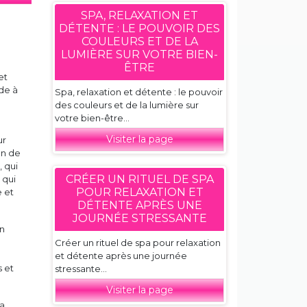
SPA, RELAXATION ET
DÉTENTE : LE POUVOIR DES
COULEURS ET DE LA
LUMIÈRE SUR VOTRE BIEN-
ÊTRE
et
ide à
Spa, relaxation et détente : le pouvoir
des couleurs et de la lumière sur
votre bien-être...
Visiter la page
ur
on de
 qui
CRÉER UN RITUEL DE SPA
 qui
POUR RELAXATION ET
e et
DÉTENTE APRÈS UNE
JOURNÉE STRESSANTE
on
Créer un rituel de spa pour relaxation
et détente après une journée
s et
stressante...
Visiter la page
la