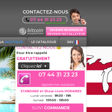
CONTACTEZ-NOUS
07 44 31 23 23
DEVENIR REVENDEUR
DEVENIR INSTALLATEUR
LA
BOUTIQUE
LE CATALOGUE
SAV
CONTACTEZ NOUS
Pour être rappelé
GRATUITEMENT
Cliquez
ici
07 44 31 23 23
Appels non-surtaxés
STANDARD et Show-room HORAIRES
Lundi-vendredi :
9h30 - 19h
Samedi :
10h00 - 15h00
SUIVI
COMMANDE