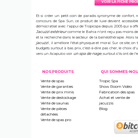
VOIR LA FICHE PR
Et si créer un petit coin de paradis synonyme de confort, r
concours de Spa Sun, ce produit de luxe devient accessible 
démocratisé avec l'appui de Tropicspa depuis 2005 qui a offert
Jacuzzi extérieur
comme le Bahia n'ont reçu pas moins de s
et la recherche dans le secteur de la balnéothérapie. Alors
jacuzzi
, il améliore l'état physique et moral. Sur ce site, on 
budgets surtout à bas prix, c'est-à-dire pas cher, le choix 
un spa de nage
vers un Acapulco voir
, surtout s'ils ont de
NOS PRODUITS
QUI SOMMES-NO
Vente de spas
Tropic Spa
Vente de garanties
Show Room Vidéo
Vente de prix minis
Fabrication des spas
Vente de destockage
Achat et vente de
Vente de saunas
jacuzzis
Vente de pièces
Blog
détachées
Vente de spas pro