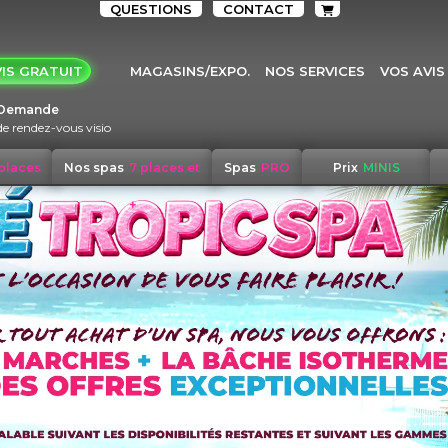
QUESTIONS
CONTACT
IS GRATUIT
MAGASINS/EXPO.
NOS SERVICES
VOS AVIS
Demande
de rendez-vous visio
 places
Nos spas
7 places et
Spas
PRO
Prix
MINIS
+