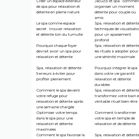
Créer un espace extérieur
Jacuzzi et spa : commen
de spa pour relaxation et
organiser un moment
détente en pleine nature
détente pour couple ou
amis
Le spa comme espace
Spa, relaxation et détente
secret : trouver relaxation
techniques de visualisati
et détente loin du tumulte
pour un apaisement
profond
Pourquoi chaque foyer
Spa, relaxation et détente
devrait avoir un spa pour
les rituels à adopter pour
relaxation et détente
une sérénité maximale
Spa, relaxation et détente :
Pourquoi intégrer le spa
5 erreurs à éviter pour
dans votre vie garantit
profiter pleinement
relaxation et détente
durables
Comment le spa devient
Spa, relaxation et détente
votre refuge pour
transformez votre bain 
relaxation et détente après
véritable rituel bien-être
une semaine chargée
Optimiser votre temps
Comment transformer
dans le spa pour une
votre spa en temple de
relaxation et détente
relaxation et de détente
maximales
Comment le spa favorise la
Spa, relaxation et détente