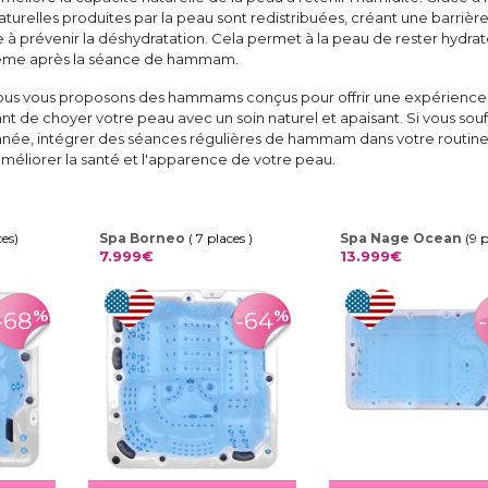
naturelles produites par la peau sont redistribuées, créant une barrièr
e à prévenir la déshydratation. Cela permet à la peau de rester hydra
ême après la séance de hammam.
ous vous proposons des hammams conçus pour offrir une expérience
t de choyer votre peau avec un soin naturel et apaisant. Si vous souf
née, intégrer des séances régulières de hammam dans votre routin
éliorer la santé et l'apparence de votre peau.
ces)
Spa Borneo
( 7 places )
Spa Nage Ocean
(9 
7.999€
13.999€
%
%
-68
-64