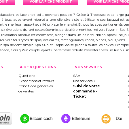
ODUIT
VOIR LA FICHE PRODUIT
VOIR LA FICHE PRO
elaxation, et luxe chez soi ... devenait possible ? Grâce à Tropicspa et sa larg
à tous, auparavant réservé à une clientèle aisée et élitiste, le spa jacuzzi es
 le meilleur rapport qualité prix sur le marché. Et tous les spas sont orientés vers l
ix évolutions durant cette décennie, particulièrement tourné vers l'avenir, Spa
 la relaxation absolue est escomptée, plonger dans un bain tourbillon après une j
trouvera tous types de spas, des carrés, rectangulaires, ronds, blancs, bleus, verts ...
d'un spa devient simple. Spa Sun et TropicSpa se plient à toutes les envies. Exempl
 l'espace, alors qu'un couple, ayant une terrasse réduite s'orientera vers un Rio ou
US
AIDE & QUESTIONS
NOS SERVICES
Questions
SAV
Expéditions et retours
Nos services +
Conditions générales
Suivi de votre
de ventes
commande -
Ticket