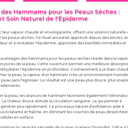
s des Hammams pour les Peaux Sèches :
et Soin Naturel de l'Épiderme
leur vapeur chaude et enveloppante, offrent une solution naturelle 
r les peaux sèches. Ce rituel ancestral, apprécié depuis des siècles, a
eur et à revitaliser l'épiderme, apportant des bienfaits immédiats et
x avantages des hammams pour les peaux sèches réside dans la vape
les pores de la peau. Cette ouverture permet une meilleure absorpti
à réhydrater l'épiderme en profondeur. Contrairement à un bain chaud,
cher la peau, la vapeur d'un hammam crée un environnement humide
a peau sans l'agresser. Le résultat est une peau plus douce, plus soupl
raillements.
ter la peau, les séances de hammam favorisent également l'éliminati
. La chaleur douce stimule la circulation sanguine, ce qui permet à
générer plus rapidement. Ce processus naturel d'exfoliation aide à
us éclatante et fraîche, en éliminant les couches de peau desséchée
cellules en surface.
éliore la capacité naturelle de la peau à retenir l'humidité. Grâce à 