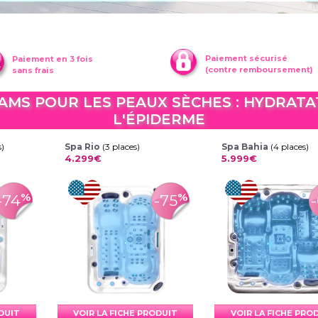
Paiement sécurisé
Paiement en 3 fois
(contre remboursement)
sans frais
AMS POUR LES PEAUX SÈCHES : HYDRATA
L'ÉPIDERME
s)
Spa Rio
(3 places)
Spa Bahia
(4 places)
4.299€
5.999€
%
%
-74
-75
ODUIT
VOIR LA FICHE PRODUIT
VOIR LA FICHE PRO