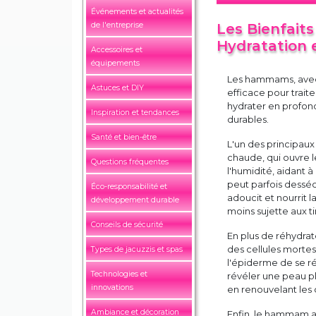
Événements et actualités
de l'entreprise
Les Bienfait
Hydratation 
Accessoires et
équipements
Les hammams, avec 
Astuces et DIY
efficace pour traite
hydrater en profond
Inspiration et tendances
durables.
Santé et bien-être
L'un des principau
chaude, qui ouvre 
Questions fréquentes
l'humidité, aidant 
peut parfois dessé
Éco-responsabilité et
adoucit et nourrit l
développement durable
moins sujette aux ti
Conseils de sécurité
En plus de réhydra
des cellules mortes
Types de jacuzzis et spas
l'épiderme de se ré
Technologies et
révéler une peau pl
innovations
en renouvelant les 
Ambiance et décoration
Enfin, le hammam am