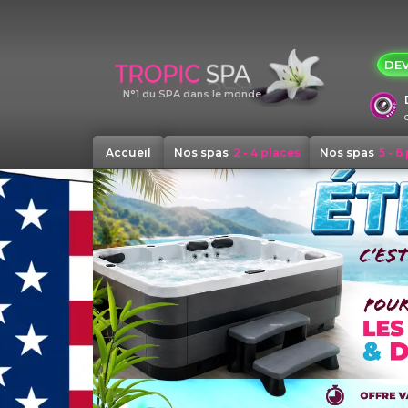
Panneau de gestion des cookies
DEV
N°1 du SPA dans le monde
Accueil
Nos spas
2 - 4 places
Nos spas
5 - 6