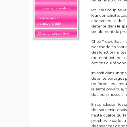
tensions accumulées
Entretien et réparation
Pour les couples, l
leur complicité. Le
Thermalisme et
apaisant qui aide à
thalassothérapie
détente dans le spa
simplement de profi
Utilisation saisonnière
Chez Tropic Spa, no
Nos modèles sont c
des fonctionnalité
moments intimes ou 
options qui réponde
Investir dans un spa
détente partagés pe
renforcer les liens a
la santé physique, 
douleurs musculaires
En conclusion, les s
des souvenirs apais
haute qualité qui fa
proches le cadeau 
des séances de spa