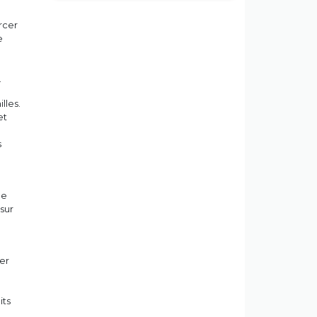
rcer
e
.
lles.
et
s
de
 sur
éer
e
its