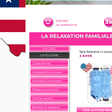
Satisfait
ou remboursé
LA RELAXATION FAMILIAL
ACCUEIL
Spa Samana
(2 place
CATEGORIE
3.899€
Guide d'achat
Comparatifs et conseils
Installation et entretien
Offres et promotions
Tarifs et options
Bienfaits et relaxation
VOIR LA FICHE PR