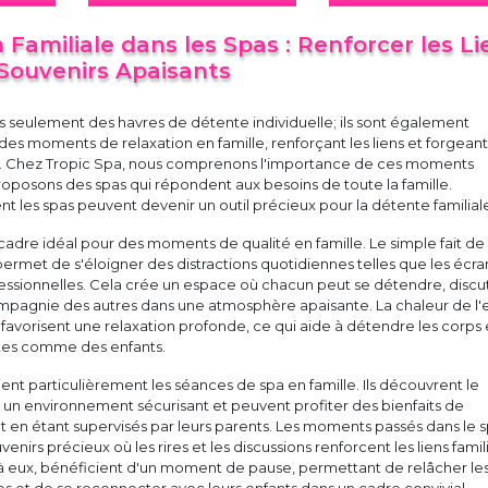
 Familiale dans les Spas : Renforcer les Li
 Souvenirs Apaisants
s seulement des havres de détente individuelle; ils sont également
 des moments de relaxation en famille, renforçant les liens et forgean
s. Chez Tropic Spa, nous comprenons l'importance de ces moments
oposons des spas qui répondent aux besoins de toute la famille.
les spas peuvent devenir un outil précieux pour la détente familial
 cadre idéal pour des moments de qualité en famille. Le simple fait de
permet de s'éloigner des distractions quotidiennes telles que les écra
fessionnelles. Cela crée un espace où chacun peut se détendre, discu
compagnie des autres dans une atmosphère apaisante. La chaleur de l'
s favorisent une relaxation profonde, ce qui aide à détendre les corps 
ltes comme des enfants.
ent particulièrement les séances de spa en famille. Ils découvrent le
ns un environnement sécurisant et peuvent profiter des bienfaits de
ut en étant supervisés par leurs parents. Les moments passés dans le 
nirs précieux où les rires et les discussions renforcent les liens famil
 à eux, bénéficient d'un moment de pause, permettant de relâcher le