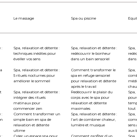
Le massage
Spa ou piscine
Equil
 :
Spa, relaxation et détente :
Spa, relaxation et détente :
Spa, 
techniques inédites pour
redécouvrir le bonheur
redé
éveiller vos sens
dans un bain sensoriel
dans 
la
Spa, relaxation et détente :
Comment transformer le
Spa, 
5 rituels nocturnes pour
spa en refuge sensoriel
comb
améliorer le sommeil
pour relaxation et détente
médi
après le travail
chau
t
Spa, relaxation et détente :
Redécouvrir le plaisir du
Spa, 
intégrer des rituels
corps avec le spa pour
pourq
matinaux pour
relaxation et détente
temp
commencer zen
maximales
tout
 :
Comment transformer un
Spa, relaxation et détente :
Spa, 
on
simple bain en spa de
l’art de combiner chaleur,
comm
relaxation et détente
lumière et musique
sens 
ultime
aux b
 :
Créer un espace spa pour
Comment profiter d’un
Spa, 