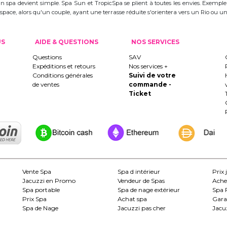
d'un spa devient simple. Spa Sun et TropicSpa se plient à toutes les envies. Exempl
 l'espace, alors qu'un couple, ayant une terrasse réduite s'orientera vers un Rio ou
US
AIDE & QUESTIONS
NOS SERVICES
Questions
SAV
Expéditions et retours
Nos services +
Conditions générales
Suivi de votre
de ventes
commande -
Ticket
Vente Spa
Spa d intérieur
Prix 
Jacuzzi en Promo
Vendeur de Spas
Ache
Spa portable
Spa de nage extérieur
Spa 
Prix Spa
Achat spa
Gara
Spa de Nage
Jacuzzi pas cher
Jacuz