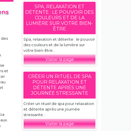
SPA, RELAXATION ET
ens
DÉTENTE : LE POUVOIR DES
COULEURS ET DE LA
LUMIÈRE SUR VOTRE BIEN-
ÊTRE
t des
Spa, relaxation et détente : le pouvoir
des couleurs et de la lumière sur
votre bien-être...
e.
Visiter la page
 se
ns et
CRÉER UN RITUEL DE SPA
ter
POUR RELAXATION ET
eau
DÉTENTE APRÈS UNE
et
JOURNÉE STRESSANTE
Créer un rituel de spa pour relaxation
et détente après une journée
spa
stressante...
iaux.
Visiter la page
s