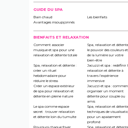
GUIDE DU SPA
Bain chaud
Les bienfaits
Avantages insoupçonnés
BIENFAITS ET RELAXATION
Comment associer
Spa, relaxation et détente
musique et spa pour une
le pouvoir des couleurs et
relaxation et détente totale
de la lumière sur votre
bien-être
Spa, relaxation et détente :
Jacuzzi et spa : redéfinir 
créer un rituel
relaxation et détente à
hebdomadaire pour
travers l’expérience
réduire le stress
immersive
Créer un espace extérieur
Jacuzzi et spa : commen
de spa pour relaxation et
organiser un moment
détente en pleine nature
détente pour couple ou
amis
Le spa comme espace
Spa, relaxation et détente
secret : trouver relaxation
techniques de visualisati
et détente loin du tumulte
pour un apaisement
profond
Pourquoi chaque foyer
Spa, relaxation et détente