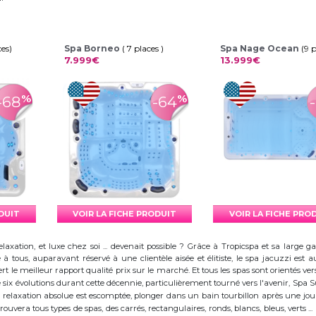
ces)
Spa Borneo
( 7 places )
Spa Nage Ocean
(9 
7.999€
13.999€
%
%
-68
-64
ODUIT
VOIR LA FICHE PRODUIT
VOIR LA FICHE PRO
elaxation, et luxe chez soi ... devenait possible ? Grâce à Tropicspa et sa larg
à tous, auparavant réservé à une clientèle aisée et élitiste, le spa jacuzzi es
 le meilleur rapport qualité prix sur le marché. Et tous les spas sont orientés vers l
ix évolutions durant cette décennie, particulièrement tourné vers l'avenir, Spa
 la relaxation absolue est escomptée, plonger dans un bain tourbillon après une j
trouvera tous types de spas, des carrés, rectangulaires, ronds, blancs, bleus, verts ...