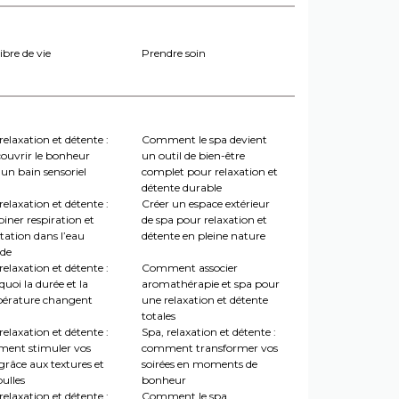
ibre de vie
Prendre soin
relaxation et détente :
Comment le spa devient
couvrir le bonheur
un outil de bien-être
un bain sensoriel
complet pour relaxation et
détente durable
relaxation et détente :
Créer un espace extérieur
iner respiration et
de spa pour relaxation et
tation dans l’eau
détente en pleine nature
de
relaxation et détente :
Comment associer
uoi la durée et la
aromathérapie et spa pour
érature changent
une relaxation et détente
totales
relaxation et détente :
Spa, relaxation et détente :
ent stimuler vos
comment transformer vos
grâce aux textures et
soirées en moments de
ulles
bonheur
relaxation et détente :
Comment le spa