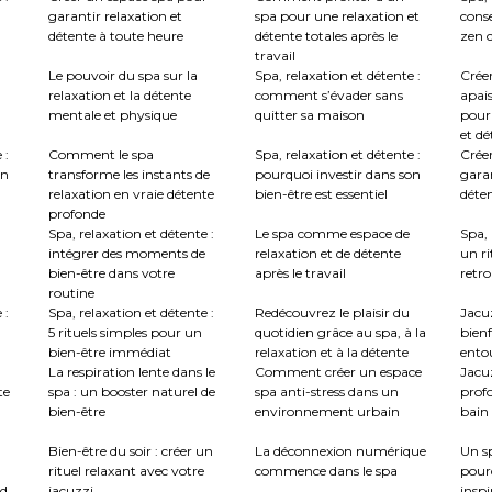
garantir relaxation et
spa pour une relaxation et
conse
détente à toute heure
détente totales après le
zen c
travail
Le pouvoir du spa sur la
Spa, relaxation et détente :
Crée
relaxation et la détente
comment s’évader sans
apai
mentale et physique
quitter sa maison
pour
et dé
 :
Comment le spa
Spa, relaxation et détente :
Créer
en
transforme les instants de
pourquoi investir dans son
garan
relaxation en vraie détente
bien-être est essentiel
déte
profonde
Spa, relaxation et détente :
Le spa comme espace de
Spa, 
intégrer des moments de
relaxation et de détente
un ri
bien-être dans votre
après le travail
retro
routine
 :
Spa, relaxation et détente :
Redécouvrez le plaisir du
Jacuz
5 rituels simples pour un
quotidien grâce au spa, à la
bienf
bien-être immédiat
relaxation et à la détente
ento
La respiration lente dans le
Comment créer un espace
Jacu
te
spa : un booster naturel de
spa anti-stress dans un
profo
bien-être
environnement urbain
bain 
:
Bien-être du soir : créer un
La déconnexion numérique
Un sp
rituel relaxant avec votre
commence dans le spa
pour
nd
jacuzzi
inspi