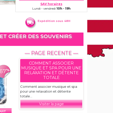
SAV horaires
Lundi - vendredi
10h - 19h
Expédition sous 48H
 ET CRÉER DES SOUVENIRS
— PAGE RECENTE —
COMMENT ASSOCIER
MUSIQUE ET SPA POUR UNE
%
-67
RELAXATION ET DÉTENTE
TOTALE
Comment associer musique et spa
pour une relaxation et détente
totale...
Visiter la page
DUIT