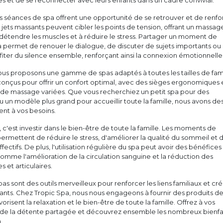
 et de se reconnecter avec leurs enfants dans un cadre convivial.
es séances de spa offrent une opportunité de se retrouver et de renfo
s jets massants peuvent cibler les points de tension, offrant un massag
 détendre les muscles et à réduire le stress. Partager un moment de
 permet de renouer le dialogue, de discuter de sujets importants ou
ter du silence ensemble, renforçant ainsi la connexion émotionnelle
us proposons une gamme de spas adaptés à toutes les tailles de fami
onçus pour offrir un confort optimal, avec des sièges ergonomiques 
s de massage variées. Que vous recherchiez un petit spa pour des
un modèle plus grand pour accueillir toute la famille, nous avons de
nt à vos besoins.
, c'est investir dans le bien-être de toute la famille. Les moments de
rmettent de réduire le stress, d'améliorer la qualité du sommeil et 
ffectifs. De plus, l'utilisation régulière du spa peut avoir des bénéfices
comme l'amélioration de la circulation sanguine et la réduction des
 et articulaires.
pas sont des outils merveilleux pour renforcer les liens familiaux et cr
ants. Chez Tropic Spa, nous nous engageons à fournir des produits d
vorisent la relaxation et le bien-être de toute la famille. Offrez à vos
de la détente partagée et découvrez ensemble les nombreux bienfa
.