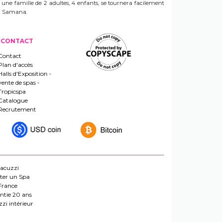
e une famille de 2 adultes, 4 enfants, se tournera facilement
 un Samana.
CONTACT
Contact
Plan d'accès
Halls d'Exposition -
vente de spas -
Tropicspa
Catalogue
Recrutement
jacuzzi
ter un Spa
France
ntie 20 ans
zi intérieur