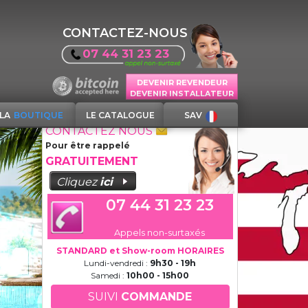
CONTACTEZ-NOUS
07 44 31 23 23
DEVENIR REVENDEUR
DEVENIR INSTALLATEUR
LA
BOUTIQUE
LE CATALOGUE
SAV
CONTACTEZ NOUS
Pour être rappelé
GRATUITEMENT
Cliquez
ici
07 44 31 23 23
Appels non-surtaxés
STANDARD et Show-room HORAIRES
Lundi-vendredi :
9h30 - 19h
Samedi :
10h00 - 15h00
SUIVI
COMMANDE