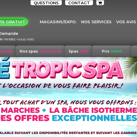
QUESTIONS
CONTACT
IS GRATUIT
MAGASINS/EXPO.
NOS SERVICES
VOS AVIS
Demande
de rendez-vous visio
 places
Nos spas
7 places et
Spas
PRO
Prix
MINIS
+