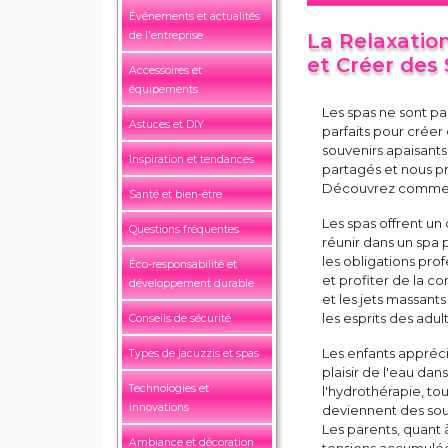
Événements et actualités
de l'entreprise
La Relaxation
et Créer des
Accessoires et
équipements
Les spas ne sont pa
Astuces et DIY
parfaits pour créer
souvenirs apaisant
Inspiration et tendances
partagés et nous pr
Découvrez comment 
Santé et bien-être
Les spas offrent un
Questions fréquentes
réunir dans un spa 
les obligations pro
Éco-responsabilité et
et profiter de la 
développement durable
et les jets massant
les esprits des adu
Conseils de sécurité
Les enfants appréci
Types de jacuzzis et spas
plaisir de l'eau da
Technologies et
l'hydrothérapie, to
innovations
deviennent des souve
Les parents, quant
Ambiance et décoration