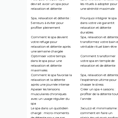
devrait avoir un spa pour
les rituels à adopter pour
relaxation et détente
une sérénité maximale
Spa, relaxation et détente :
Pourquoi intégrer le spa
5 erreurs à éviter pour
dans votre vie garantit
profiter pleinement
relaxation et détente
durables
Comment le spa devient
Spa, relaxation et détente
votre refuge pour
transformez votre bain 
relaxation et détente après
véritable rituel bien-être
une semaine chargée
Optimiser votre temps
Comment transformer
dans le spa pour une
votre spa en temple de
relaxation et détente
relaxation et de détente
maximales
Comment le spa favorise la
Spa, relaxation et détente
relaxation et la détente
l’expérience ultime pour
après une journée intense
chasser le stress
Apaiser les tensions
Créer un spa 4 saisons :
musculaires chroniques
profiter de la détente tou
avec un usage régulier du
l’année
spa
Le spa dans un quotidien
Jacuzzi et minimalisme 
chargé : micro-moments
comment en faire un
de détente pour ne pas
plaisir épuré mais profo