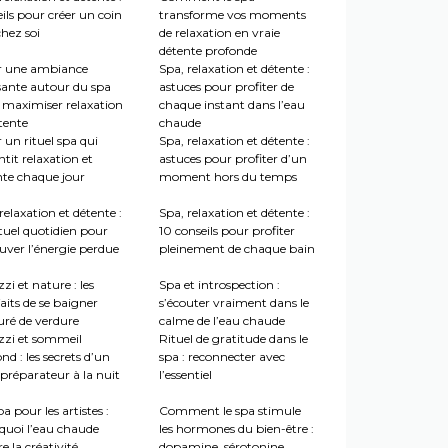
ils pour créer un coin
transforme vos moments
hez soi
de relaxation en vraie
détente profonde
r une ambiance
Spa, relaxation et détente :
sante autour du spa
astuces pour profiter de
 maximiser relaxation
chaque instant dans l’eau
tente
chaude
 un rituel spa qui
Spa, relaxation et détente :
tit relaxation et
astuces pour profiter d’un
nte chaque jour
moment hors du temps
relaxation et détente :
Spa, relaxation et détente :
tuel quotidien pour
10 conseils pour profiter
uver l’énergie perdue
pleinement de chaque bain
zi et nature : les
Spa et introspection :
aits de se baigner
s’écouter vraiment dans le
uré de verdure
calme de l’eau chaude
zzi et sommeil
Rituel de gratitude dans le
nd : les secrets d’un
spa : reconnecter avec
préparateur à la nuit
l’essentiel
a pour les artistes :
Comment le spa stimule
quoi l’eau chaude
les hormones du bien-être :
re la créativité
dopamine, sérotonine,