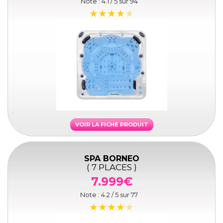
Note :
4.1
/ 5 sur
94
VOIR LA FICHE PRODUIT
SPA BORNEO
( 7 PLACES )
7.999€
Note :
4.2
/ 5 sur
77