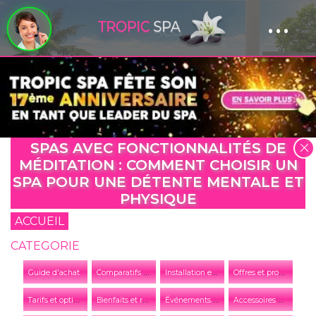
...
Panneau de gestion des cookies
SPAS AVEC FONCTIONNALITÉS DE
MÉDITATION : COMMENT CHOISIR UN
SPA POUR UNE DÉTENTE MENTALE ET
PHYSIQUE
ACCUEIL
CATEGORIE
C
omparatifs et conseils
I
nstallation et entretien
O
ffres et promotions
Guide d'achat
T
arifs et options
B
ienfaits et relaxation
É
vénements et actualités de l'entreprise
A
ccessoires et équipements