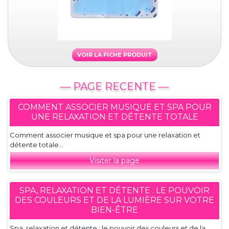
VOIR LA FICHE PRODUIT
— PAGE RECENTE —
COMMENT ASSOCIER MUSIQUE ET SPA POUR
UNE RELAXATION ET DÉTENTE TOTALE
Comment associer musique et spa pour une relaxation et
détente totale...
Visiter la page
SPA, RELAXATION ET DÉTENTE : LE POUVOIR
DES COULEURS ET DE LA LUMIÈRE SUR VOTRE
BIEN-ÊTRE
Spa, relaxation et détente : le pouvoir des couleurs et de la