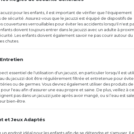
 jacuzzi pour les enfants, il est important de vérifier que l'équipement
e sécurité. Assurez-vous que le jacuzzi est équipé de dispositifs de
couvertures verrouillables pour éviter les accidents lorsqu'il n'est p
s enfants doivent toujours entrer dans le jacuzzi avec un adulte à proxim
sécurité. Les enfants doivent également savoir ne pas courir autour du
les chutes.
 Entretien
ct essentiel de l'utilisation d'un jacuzzi, en particulier lorsqu'il est util
au du jacuzzi doit être régulièrement filtrée et entretenue pour éviter
ctéries ou de germes. Vous devrez également utiliser des produits de
pour l'eau afin d'assurer une eau propre et saine. De plus, veillez à c
ignent pas dans un jacuzzi juste après avoir mangé, ou si l’eau est sale
eur bien-être.
t et Jeux Adaptés
 un endroit idéal pour les enfants afin de se détendre et s'amuser. Il e