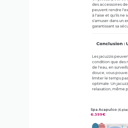
des accessoires de 
peuvent rendre l'ex
à l'aise et qu'ils n
s'amuser dans un e
garantissant sa sécu
Conclusion :
Les jacuzzis peuven
condition que des m
de l'eau, en surveil
douce, vous pouvez
limiter le temps pas
optimale. Un jacuzzi
relaxation, même po
Spa Acapulco
(6 pla
6.399€