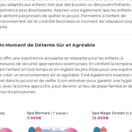
jeu adaptés aux enfants, tels que des bouées ou des jouets flottants, 
périence plus divertissante. Assurez-vous également que les enfants
e se sentent pas pressés de quitter le jacuzzi. Permettre à l'enfant de
nvironnement sûr et contrôlé favorisera un moment de relaxation tou
rité.
 Un Moment de Détente Sûr et Agréable
t offrir une expérience amusante et relaxante pour les enfants, à
esures de sécurité appropriées soient prises. En vérifiant la tempér
lant l'enfant en tout temps et en réglant les jets d'eau pour une expér
 créer un environnement sûr et agréable. Il est également essentiel
sé dans le jacuzzi et de veiller à son entretien pour garantir une hygi
, avec la bonne approche, peut devenir un lieu de plaisir familial et d
ur les plus jeunes.
ces)
Spa Borneo
( 7 places )
Spa Nage Ocean
(9 
7.999€
13.999€