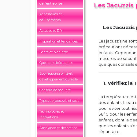
de l'entreprise
Les Jacuzzis
Accessoires et
équipements
Les Jacuzzis
Astuces et DIY
Les jacuzzis ne son
Inspiration et tendances
précautions nécessa
Santé et bien-être
enfants. Cependant,
mesures de sécurité
Questions fréquentes
quelques conseils et
Éco-responsabilité et
développement durable
1. Vérifiez l
Conseils de sécurité
La température est l
Types de jacuzzis et spas
des enfants. L'eau
pour éviter tout ri
Technologies et
38°C pour les enfan
innovations
enfants, dont la pea
que les enfants n'e
Ambiance et décoration
sécuritaire.