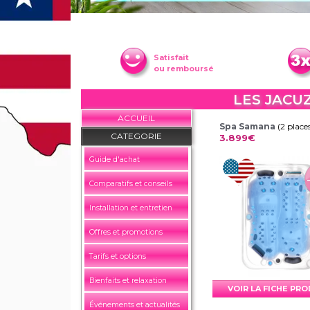
Satisfait
ou remboursé
LES JACU
ACCUEIL
Spa Samana
(2 place
CATEGORIE
3.899€
Guide d'achat
Comparatifs et conseils
Installation et entretien
Offres et promotions
Tarifs et options
Bienfaits et relaxation
VOIR LA FICHE PR
Événements et actualités