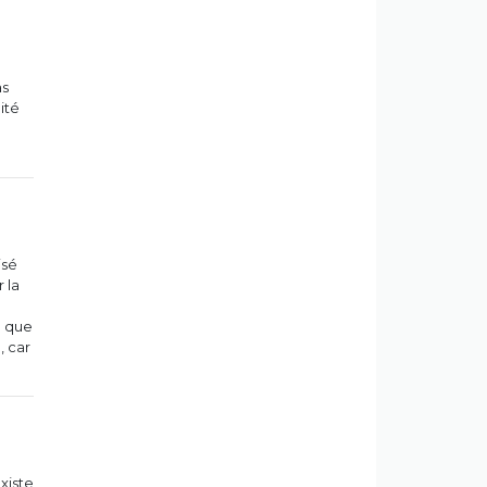
as
ité
isé
 la
e que
, car
xiste