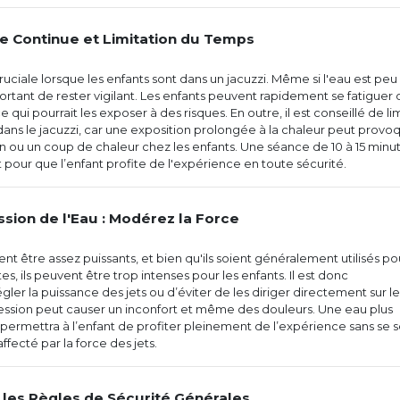
ce Continue et Limitation du Temps
ruciale lorsque les enfants sont dans un jacuzzi. Même si l'eau est peu
portant de rester vigilant. Les enfants peuvent rapidement se fatiguer 
e qui pourrait les exposer à des risques. En outre, il est conseillé de li
dans le jacuzzi, car une exposition prolongée à la chaleur peut provo
n ou un coup de chaleur chez les enfants. Une séance de 10 à 15 minu
 pour que l’enfant profite de l'expérience en toute sécurité.
ession de l'Eau : Modérez la Force
nt être assez puissants, et bien qu'ils soient généralement utilisés po
es, ils peuvent être trop intenses pour les enfants. Il est donc
r la puissance des jets ou d’éviter de les diriger directement sur le
ression peut causer un inconfort et même des douleurs. Une eau plus
ermettra à l’enfant de profiter pleinement de l’expérience sans se s
ecté par la force des jets.
 les Règles de Sécurité Générales