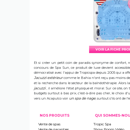
VOIR LA FICHE PR
Et si créer un petit coin de paradis synonyme de confort, r
concours de Spa Sun, ce produit de luxe devient accessible 
démocratisé avec l'appui de Tropicspa depuis 2005 qui a offert
Jacuzzi extérieur
comme le Bahia n'ont reçu pas moins de s
et la recherche dans le secteur de la balnéothérapie. Alors
jacuzzi
, il améliore l'état physique et moral. Sur ce site, on 
budgets surtout à bas prix, c'est-à-dire pas cher, le choix 
un spa de nage
vers un Acapulco voir
, surtout s'ils ont de
NOS PRODUITS
QUI SOMMES-NO
Vente de spas
Tropic Spa
Vente de garanties
Show Room Vidéo