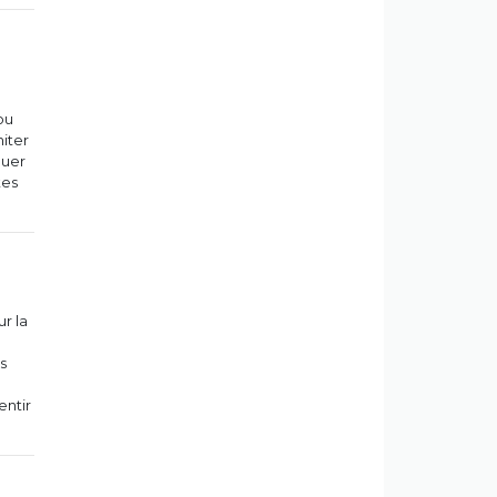
ou
miter
quer
tes
ur la
s
entir