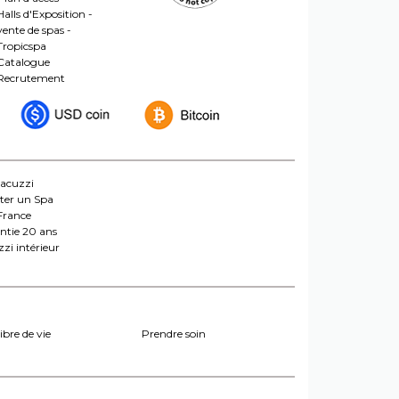
Halls d'Exposition -
vente de spas -
Tropicspa
Catalogue
Recrutement
jacuzzi
ter un Spa
France
ntie 20 ans
zi intérieur
ibre de vie
Prendre soin