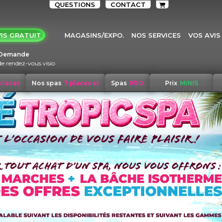
QUESTIONS
CONTACT
IS GRATUIT
MAGASINS/EXPO.
NOS SERVICES
VOS AVIS
Demande
de rendez-vous visio
 places
Nos spas
7 places et
Spas
PRO
Prix
MINIS
+