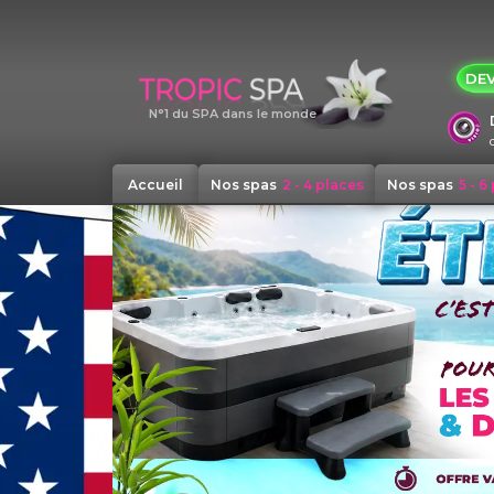
Panneau de gestion des cookies
DEV
N°1 du SPA dans le monde
Accueil
Nos spas
2 - 4 places
Nos spas
5 - 6