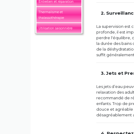
Entretien et réparation
Thermalisme et
2. Surveillan
thalassothérapie
La supervision est c
Utilisation saisonnière
profonde, il est im
perdre l'équilibre, c
la durée des bains 
de la déshydratatio
suffit généralement
3. Jets et Pr
Les jets d’eau peuve
relaxation des adult
recommandé de régle
enfants. Trop de p
douce et agréable p
désagréablement aff
4. Respectez