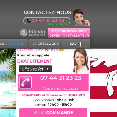
CONTACTEZ-NOUS
07 44 31 23 23
DEVENIR REVENDEUR
DEVENIR INSTALLATEUR
LA
BOUTIQUE
LE CATALOGUE
SAV
CONTACTEZ NOUS
Pour être rappelé
GRATUITEMENT
Cliquez
ici
07 44 31 23 23
Appels non-surtaxés
STANDARD et Show-room HORAIRES
Lundi-vendredi :
9h30 - 19h
Samedi :
10h00 - 15h00
SUIVI
COMMANDE