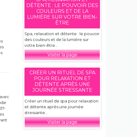
DÉTENTE : LE POUVOIR DES
COULEURS ET DE LA
LUMIÈRE SUR VOTRE BIEN-
ÊTRE
Spa, relaxation et détente : le pouvoir
des couleurs et de la lumière sur
es
votre bien-être...
es
es
Visiter la page
CRÉER UN RITUEL DE SPA
POUR RELAXATION ET
DÉTENTE APRÈS UNE
JOURNÉE STRESSANTE
 avec
Créer un rituel de spa pour relaxation
ude
et détente après une journée
37-
stressante...
es
vant
Visiter la page