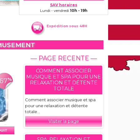
SAV horaires
Lundi - vendredi
10h - 19h
Expédition sous 48H
AMUSEMENT
— PAGE RECENTE —
COMMENT ASSOCIER
MUSIQUE ET SPA POUR UNE
%
-67
RELAXATION ET DÉTENTE
TOTALE
Comment associer musique et spa
pour une relaxation et détente
totale...
Visiter la page
DUIT
SPA, RELAXATION ET