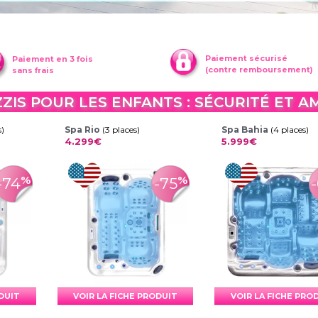
Paiement sécurisé
Paiement en 3 fois
(contre remboursement)
sans frais
ZZIS POUR LES ENFANTS : SÉCURITÉ ET 
s)
Spa Rio
(3 places)
Spa Bahia
(4 places)
4.299€
5.999€
%
%
-74
-75
ODUIT
VOIR LA FICHE PRODUIT
VOIR LA FICHE PRO