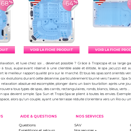
%
%
-68
-64
ODUIT
VOIR LA FICHE PRODUIT
VOIR LA FICHE PRO
elaxation, et luxe chez soi ... devenait possible ? Grâce à Tropicspa et sa larg
à tous, auparavant réservé à une clientèle aisée et élitiste, le spa jacuzzi es
 le meilleur rapport qualité prix sur le marché. Et tous les spas sont orientés vers l
ix évolutions durant cette décennie, particulièrement tourné vers l'avenir, Spa
 la relaxation absolue est escomptée, plonger dans un bain tourbillon après une j
trouvera tous types de spas, des carrés, rectangulaires, ronds, blancs, bleus, verts ...
d'un spa devient simple. Spa Sun et TropicSpa se plient à toutes les envies. Exempl
 l'espace, alors qu'un couple, ayant une terrasse réduite s'orientera vers un Rio ou
US
AIDE & QUESTIONS
NOS SERVICES
Questions
SAV
Expéditions et retours
Nos services +