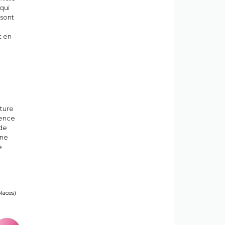
qui
 sont
t en
ature
ience
 de
ène
e
places)