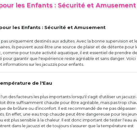
 pour les Enfants : Sécurité et Amusement
 pour les Enfants : Sécurité et Amusement
t pas uniquement destinés aux adultes. Avec la bonne supervision et l
ires, ils peuvent aussi être une source de plaisir et de détente pour l
 comme pour toute activité aquatique, il est essentiel de prendre d
 pour garantir que l'expérience reste agréable et sans danger. Voici
 informations sur les jacuzzis pour enfants.
a Température de l'Eau
'un des facteurs les plus importants lorsqu'il s'agit d'utiliser un jacuzzi
 doit être suffisamment chaude pour être agréable, mais pas trop cha
sque de brûlure ou d’inconfort. Il est recommandé de ne pas dépasser 
ts. En effet, une eau trop chaude peut être dangereuse pour les jeun
u est plus sensible à la chaleur. Il est donc important de tester l'eau a
ntrent dans le jacuzzi et de toujours s'assurer que la température est