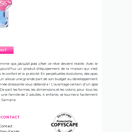
%
-56
DUIT
jacuzzi pas cher
e gamme spa
, ce rêve devient réalité. Avec le
t aujourd'hui un produit d'équipement de la maison qui s'est
e confort et la praticité. En perpétuelles évolutions, des spas
 Sun alloue une grande part de son budget au développement
spa
ournée stressante vous détendra ! L'avantage certain d'un
 De part les formes, les dimensions et les coloris, pour tous les
e une famille de 2 adultes, 4 enfants, se tournera facilement
 un Samana.
CONTACT
Contact
Plan d'accès