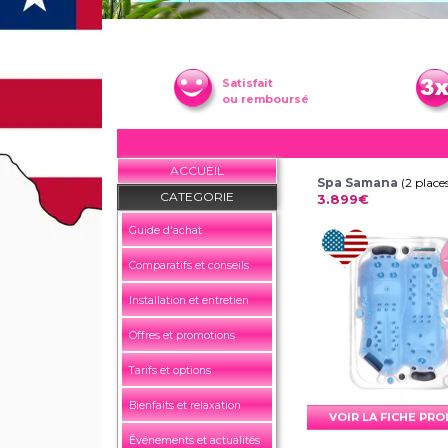
Satisfait
ou remboursé
ACCUEIL
Spa Samana
(2 place
CATEGORIE
3.899€
Guide d'achat
Comparatifs et conseils
Installation et entretien
Offres et promotions
Tarifs et options
Bienfaits et relaxation
VOIR LA FICHE PR
Événements et actualités