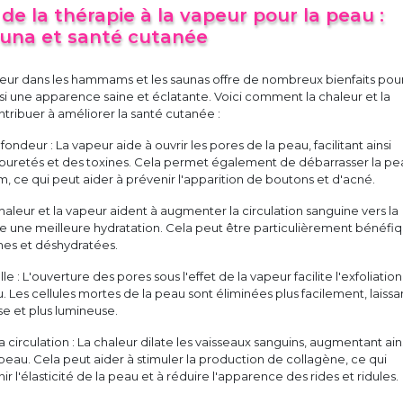
 de la thérapie à la vapeur pour la peau :
na et santé cutanée
peur dans les hammams et les saunas offre de nombreux bienfaits pour
nsi une apparence saine et éclatante. Voici comment la chaleur et la
ribuer à améliorer la santé cutanée :
ondeur : La vapeur aide à ouvrir les pores de la peau, facilitant ainsi
impuretés et des toxines. Cela permet également de débarrasser la pe
, ce qui peut aider à prévenir l'apparition de boutons et d'acné.
chaleur et la vapeur aident à augmenter la circulation sanguine vers la
se une meilleure hydratation. Cela peut être particulièrement bénéfi
hes et déshydratées.
lle : L'ouverture des pores sous l'effet de la vapeur facilite l'exfoliation
. Les cellules mortes de la peau sont éliminées plus facilement, laissa
sse et plus lumineuse.
a circulation : La chaleur dilate les vaisseaux sanguins, augmentant ains
a peau. Cela peut aider à stimuler la production de collagène, ce qui
r l'élasticité de la peau et à réduire l'apparence des rides et ridules.