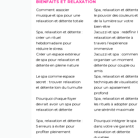
BIENFAITS ET RELAXATION
Comment associer
Spa, relaxation et détente
musique et spa pour une
le pouvoir des couleurs et
relaxation et détente totale
de la lumière sur votre
bien-être
Spa, relaxation et détente :
Jacuzzi et spa : redéfinir 
créer un rituel
relaxation et détente à
hebdomadaire pour
travers l’expérience
réduire le stress
immersive
Créer un espace extérieur
Jacuzzi et spa : commen
de spa pour relaxation et
organiser un moment
détente en pleine nature
détente pour couple ou
amis
Le spa comme espace
Spa, relaxation et détente
secret : trouver relaxation
techniques de visualisati
et détente loin du tumulte
pour un apaisement
profond
Pourquoi chaque foyer
Spa, relaxation et détente
devrait avoir un spa pour
les rituels à adopter pour
relaxation et détente
une sérénité maximale
Spa, relaxation et détente :
Pourquoi intégrer le spa
5 erreurs à éviter pour
dans votre vie garantit
profiter pleinement
relaxation et détente
durables