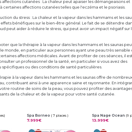
 affections cutanées : La chaleur peut apaiser les démangeaisons et
 à certaines affections cutanées telles que l'eczéma et le psoriasis.
duction du stress : La chaleur et la vapeur dans les hammams et les sa
ffets bénéfiques sur le bien-être général. Le fait de se détendre da
 peut aider à réduire le stress, qui peut avoir un impact négatif sur 
 noter que la thérapie à la vapeur dans les hammams et les saunas peu
 le monde, en particulier aux personnes ayant une peau très sensible 
certaines affections médicales. Avant de profiter de ces séances, il es
lter un professionnel de la santé, en particulier si vous avez des
spécifiques ou des conditions de santé particulières.
hérapie à la vapeur dans les hammams et les saunas offre de nombreu
eau, contribuant ainsi à une apparence saine et rayonnante. En intégra
votre routine de soins de la peau, vous pouvez profiter des avantage
lisants de la chaleur et de la vapeur pour votre santé cutanée.
ces)
Spa Borneo
( 7 places )
Spa Nage Ocean
(9 
7.999€
13.999€