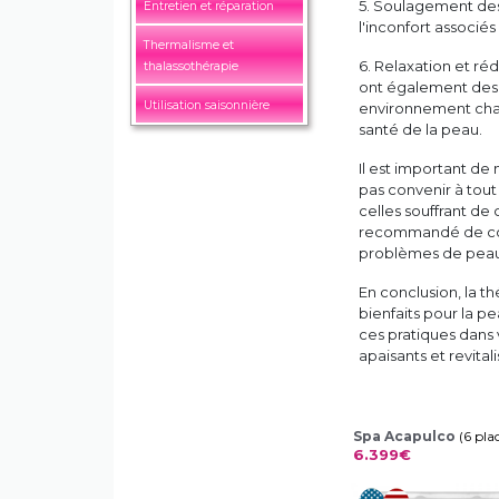
5. Soulagement des
Entretien et réparation
l'inconfort associés
Thermalisme et
6. Relaxation et ré
thalassothérapie
ont également des e
Utilisation saisonnière
environnement chaud
santé de la peau.
Il est important de
pas convenir à tout
celles souffrant de 
recommandé de consu
problèmes de peau 
En conclusion, la t
bienfaits pour la p
ces pratiques dans 
apaisants et revita
Spa Acapulco
(6 pla
6.399€