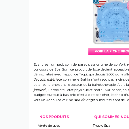
VOIR LA FICHE PR
Et si créer un petit coin de paradis synonyme de confort, r
concours de Spa Sun, ce produit de luxe devient accessible 
démocratisé avec l'appui de Tropicspa depuis 2005 qui a offert
Jacuzzi extérieur
comme le Bahia n'ont reçu pas moins de s
et la recherche dans le secteur de la balnéothérapie. Alors
jacuzzi
, il améliore l'état physique et moral. Sur ce site, on 
budgets surtout à bas prix, c'est-à-dire pas cher, le choix 
un spa de nage
vers un Acapulco voir
, surtout s'ils ont de
NOS PRODUITS
QUI SOMMES-NO
Vente de spas
Tropic Spa