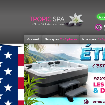
Panneau de gestion des cookies
DEV
N°1 du SPA dans le monde
Accueil
Nos spas
2 - 4 places
Nos spas
5 - 6