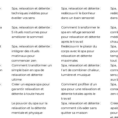
 :
Spa, relaxation et détente :
Spa, relaxation et détente :
Spa, 
techniques inédites pour
redécouvrir le bonheur
redé
éveiller vos sens
dans un bain sensoriel
dans 
la
Spa, relaxation et détente :
Comment transformer le
Spa, 
5 rituels nocturnes pour
spa en refuge sensoriel
comb
améliorer le sommeil
pour relaxation et détente
médi
après le travail
chau
t
Spa, relaxation et détente :
Redécouvrir le plaisir du
Spa, 
intégrer des rituels
corps avec le spa pour
pourq
matinaux pour
relaxation et détente
temp
commencer zen
maximales
tout
 :
Comment transformer un
Spa, relaxation et détente :
Spa, 
on
simple bain en spa de
l’art de combiner chaleur,
comm
relaxation et détente
lumière et musique
sens 
ultime
aux b
 :
Créer un espace spa pour
Comment profiter d’un
Spa, 
garantir relaxation et
spa pour une relaxation et
conse
détente à toute heure
détente totales après le
zen c
travail
Le pouvoir du spa sur la
Spa, relaxation et détente :
Crée
relaxation et la détente
comment s’évader sans
apai
mentale et physique
quitter sa maison
pour
et dé