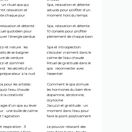
 un rituel spa qui
Spa, relaxation et détente :
tit relaxation et
astuces pour profiter d’un
nte chaque jour
moment hors du temps
relaxation et détente :
Spa, relaxation et détente :
tuel quotidien pour
10 conseils pour profiter
uver l’énergie perdue
pleinement de chaque bain
zi et nature : les
Spa et introspection :
aits de se baigner
s’écouter vraiment dans le
uré de verdure
calme de l’eau chaude
zzi et sommeil
Rituel de gratitude dans le
nd : les secrets d’un
spa : reconnecter avec
préparateur à la nuit
l’essentiel
a pour les artistes :
Comment le spa stimule
quoi l’eau chaude
les hormones du bien-être :
re la créativité
dopamine, sérotonine,
ocytocine
agie d’un spa au lever
Jacuzzi et gratitude : un
ur : une bulle de calme
moment dans l’eau pour
 l’agitation
faire le point positivement
t respiration : 3
Le pouvoir relaxant des
ices simples à faire
sons dans le spa : bruits