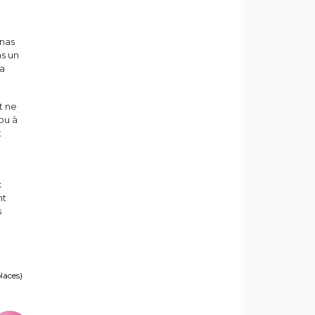
unas
ns un
la
t ne
ou à
t
x
nt
s
places)