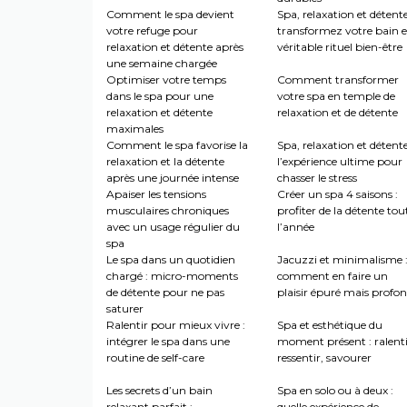
Comment le spa devient
Spa, relaxation et détente
votre refuge pour
transformez votre bain 
relaxation et détente après
véritable rituel bien-être
une semaine chargée
Optimiser votre temps
Comment transformer
dans le spa pour une
votre spa en temple de
relaxation et détente
relaxation et de détente
maximales
Comment le spa favorise la
Spa, relaxation et détente
relaxation et la détente
l’expérience ultime pour
après une journée intense
chasser le stress
Apaiser les tensions
Créer un spa 4 saisons :
musculaires chroniques
profiter de la détente tou
avec un usage régulier du
l’année
spa
Le spa dans un quotidien
Jacuzzi et minimalisme 
chargé : micro-moments
comment en faire un
de détente pour ne pas
plaisir épuré mais profo
saturer
Ralentir pour mieux vivre :
Spa et esthétique du
intégrer le spa dans une
moment présent : ralenti
routine de self-care
ressentir, savourer
Les secrets d’un bain
Spa en solo ou à deux :
relaxant parfait :
quelle expérience de