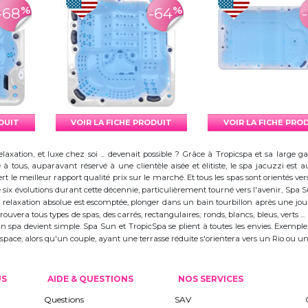
%
%
-68
-64
ODUIT
VOIR LA FICHE PRODUIT
VOIR LA FICHE PRO
elaxation, et luxe chez soi ... devenait possible ? Grâce à Tropicspa et sa larg
à tous, auparavant réservé à une clientèle aisée et élitiste, le spa jacuzzi es
 le meilleur rapport qualité prix sur le marché. Et tous les spas sont orientés vers l
ix évolutions durant cette décennie, particulièrement tourné vers l'avenir, Spa
 la relaxation absolue est escomptée, plonger dans un bain tourbillon après une j
trouvera tous types de spas, des carrés, rectangulaires, ronds, blancs, bleus, verts ...
d'un spa devient simple. Spa Sun et TropicSpa se plient à toutes les envies. Exempl
 l'espace, alors qu'un couple, ayant une terrasse réduite s'orientera vers un Rio ou
US
AIDE & QUESTIONS
NOS SERVICES
Questions
SAV