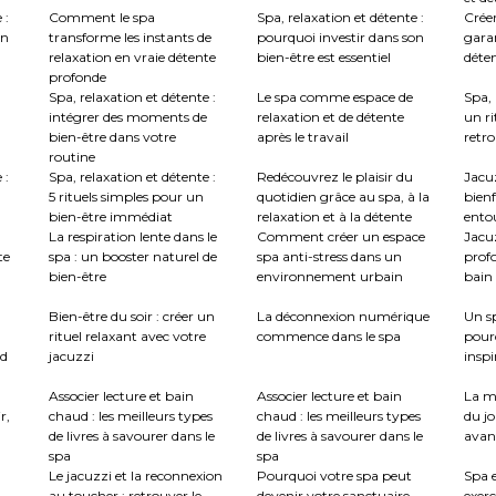
 :
Comment le spa
Spa, relaxation et détente :
Créer
en
transforme les instants de
pourquoi investir dans son
garan
relaxation en vraie détente
bien-être est essentiel
déte
profonde
Spa, relaxation et détente :
Le spa comme espace de
Spa, 
intégrer des moments de
relaxation et de détente
un ri
bien-être dans votre
après le travail
retro
routine
 :
Spa, relaxation et détente :
Redécouvrez le plaisir du
Jacuz
5 rituels simples pour un
quotidien grâce au spa, à la
bienf
bien-être immédiat
relaxation et à la détente
ento
La respiration lente dans le
Comment créer un espace
Jacu
te
spa : un booster naturel de
spa anti-stress dans un
profo
bien-être
environnement urbain
bain 
:
Bien-être du soir : créer un
La déconnexion numérique
Un sp
rituel relaxant avec votre
commence dans le spa
pour
nd
jacuzzi
inspi
Associer lecture et bain
Associer lecture et bain
La m
r,
chaud : les meilleurs types
chaud : les meilleurs types
du jo
de livres à savourer dans le
de livres à savourer dans le
avant
spa
spa
Le jacuzzi et la reconnexion
Pourquoi votre spa peut
Spa e
au toucher : retrouver le
devenir votre sanctuaire
exerc