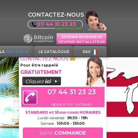
CONTACTEZ-NOUS
07 44 31 23 23
DEVENIR REVENDEUR
DEVENIR INSTALLATEUR
LA
BOUTIQUE
LE CATALOGUE
SAV
CONTACTEZ NOUS
Pour être rappelé
GRATUITEMENT
Cliquez
ici
07 44 31 23 23
Appels non-surtaxés
STANDARD et Show-room HORAIRES
Lundi-vendredi :
9h30 - 19h
Samedi :
10h00 - 15h00
SUIVI
COMMANDE