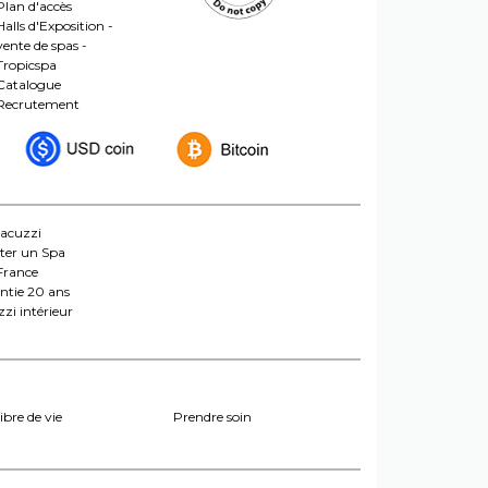
Plan d'accès
Halls d'Exposition -
vente de spas -
Tropicspa
Catalogue
Recrutement
jacuzzi
ter un Spa
France
ntie 20 ans
zi intérieur
ibre de vie
Prendre soin