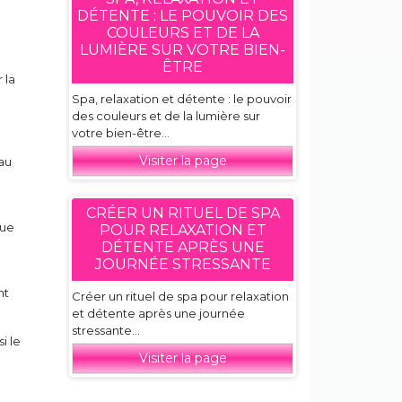
DÉTENTE : LE POUVOIR DES
COULEURS ET DE LA
LUMIÈRE SUR VOTRE BIEN-
ÊTRE
 la
Spa, relaxation et détente : le pouvoir
des couleurs et de la lumière sur
votre bien-être...
Visiter la page
au
CRÉER UN RITUEL DE SPA
que
POUR RELAXATION ET
DÉTENTE APRÈS UNE
JOURNÉE STRESSANTE
nt
Créer un rituel de spa pour relaxation
et détente après une journée
stressante...
i le
Visiter la page