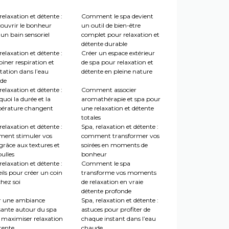
relaxation et détente :
Comment le spa devient
couvrir le bonheur
un outil de bien-être
un bain sensoriel
complet pour relaxation et
détente durable
relaxation et détente :
Créer un espace extérieur
iner respiration et
de spa pour relaxation et
tation dans l’eau
détente en pleine nature
de
relaxation et détente :
Comment associer
uoi la durée et la
aromathérapie et spa pour
érature changent
une relaxation et détente
totales
relaxation et détente :
Spa, relaxation et détente :
ent stimuler vos
comment transformer vos
grâce aux textures et
soirées en moments de
ulles
bonheur
relaxation et détente :
Comment le spa
ils pour créer un coin
transforme vos moments
hez soi
de relaxation en vraie
détente profonde
r une ambiance
Spa, relaxation et détente :
sante autour du spa
astuces pour profiter de
 maximiser relaxation
chaque instant dans l’eau
tente
chaude