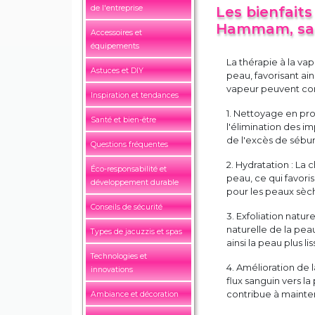
de l'entreprise
Les bienfaits
Hammam, sau
Accessoires et
équipements
La thérapie à la va
Astuces et DIY
peau, favorisant ai
vapeur peuvent cont
Inspiration et tendances
1. Nettoyage en prof
Santé et bien-être
l'élimination des 
de l'excès de sébum
Questions fréquentes
2. Hydratation : La 
Éco-responsabilité et
peau, ce qui favori
développement durable
pour les peaux sèc
Conseils de sécurité
3. Exfoliation nature
naturelle de la peau
Types de jacuzzis et spas
ainsi la peau plus li
Technologies et
4. Amélioration de l
innovations
flux sanguin vers l
contribue à mainteni
Ambiance et décoration