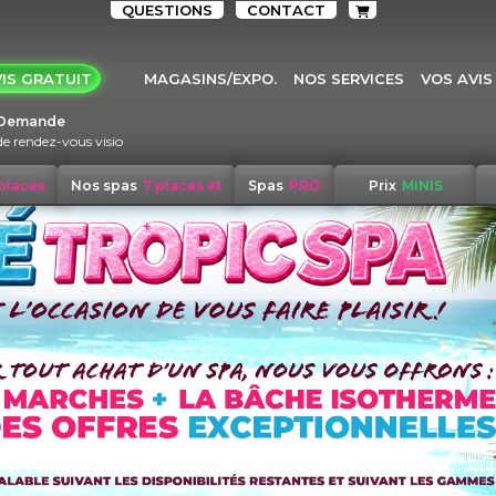
QUESTIONS
CONTACT
IS GRATUIT
MAGASINS/EXPO.
NOS SERVICES
VOS AVIS
Demande
de rendez-vous visio
 places
Nos spas
7 places et
Spas
PRO
Prix
MINIS
+