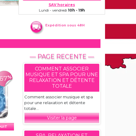
SAV horaires
Lundi - vendredi
10h - 19h
Expédition sous 48H
— PAGE RECENTE —
COMMENT ASSOCIER
MUSIQUE ET SPA POUR UNE
%
-67
RELAXATION ET DÉTENTE
TOTALE
Comment associer musique et spa
pour une relaxation et détente
totale...
Visiter la page
DUIT
SPA, RELAXATION ET