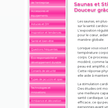
de l'entreprise
Saunas et St
Douceur grâc
Accessoires et
équipements
Les saunas, en plus
Astuces et DIY
sur la santé cardio
L'exposition régul
Inspiration et tendances
pour le cœur, aidan
manière globale.
Santé et bien-être
Lorsque vous vous 
Questions fréquentes
température corpor
corps. Ce processu
Éco-responsabilité et
modéré, comme la m
développement durable
peau est amplifié, c
Cette réponse phys
Conseils de sécurité
elle aide à mainteni
Types de jacuzzis et spas
La stimulation car
Technologies et
Des études ont mon
innovations
une meilleure capac
santé cardiaque. L
Ambiance et décoration
efficace, ce qui pe
personnes ayant un