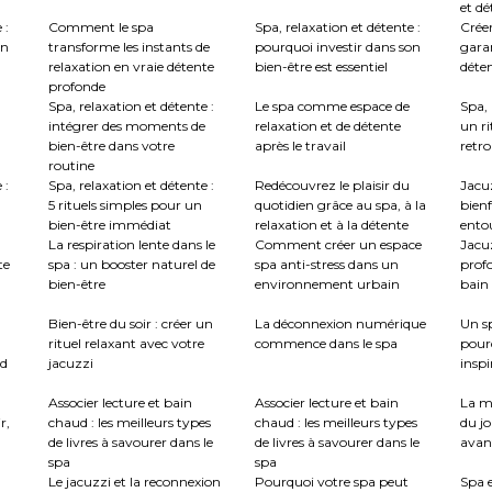
et dé
 :
Comment le spa
Spa, relaxation et détente :
Créer
en
transforme les instants de
pourquoi investir dans son
garan
relaxation en vraie détente
bien-être est essentiel
déte
profonde
Spa, relaxation et détente :
Le spa comme espace de
Spa, 
intégrer des moments de
relaxation et de détente
un ri
bien-être dans votre
après le travail
retro
routine
 :
Spa, relaxation et détente :
Redécouvrez le plaisir du
Jacuz
5 rituels simples pour un
quotidien grâce au spa, à la
bienf
bien-être immédiat
relaxation et à la détente
ento
La respiration lente dans le
Comment créer un espace
Jacu
te
spa : un booster naturel de
spa anti-stress dans un
profo
bien-être
environnement urbain
bain 
:
Bien-être du soir : créer un
La déconnexion numérique
Un sp
rituel relaxant avec votre
commence dans le spa
pour
nd
jacuzzi
inspi
Associer lecture et bain
Associer lecture et bain
La m
r,
chaud : les meilleurs types
chaud : les meilleurs types
du jo
de livres à savourer dans le
de livres à savourer dans le
avant
spa
spa
Le jacuzzi et la reconnexion
Pourquoi votre spa peut
Spa e