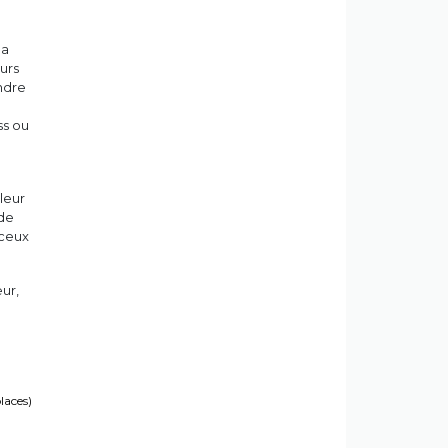
la
eurs
ndre
ss ou
leur
 de
 ceux
ur,
places)