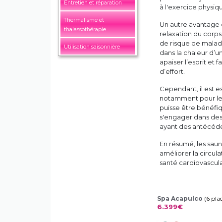
Entretien et réparation
à l'exercice physiqu
Thermalisme et
Un autre avantage d
thalassothérapie
relaxation du corps 
de risque de malad
Utilisation saisonnière
dans la chaleur d’un
apaiser l’esprit et
d’effort.
Cependant, il est e
notamment pour les
puisse être bénéfi
s'engager dans des 
ayant des antécéde
En résumé, les saun
améliorer la circula
santé cardiovascula
Spa Acapulco
(6 pla
6.399€