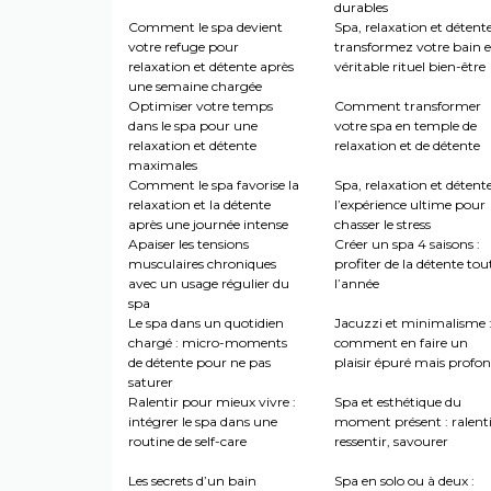
durables
Comment le spa devient
Spa, relaxation et détente
votre refuge pour
transformez votre bain 
relaxation et détente après
véritable rituel bien-être
une semaine chargée
Optimiser votre temps
Comment transformer
dans le spa pour une
votre spa en temple de
relaxation et détente
relaxation et de détente
maximales
Comment le spa favorise la
Spa, relaxation et détente
relaxation et la détente
l’expérience ultime pour
après une journée intense
chasser le stress
Apaiser les tensions
Créer un spa 4 saisons :
musculaires chroniques
profiter de la détente tou
avec un usage régulier du
l’année
spa
Le spa dans un quotidien
Jacuzzi et minimalisme 
chargé : micro-moments
comment en faire un
de détente pour ne pas
plaisir épuré mais profo
saturer
Ralentir pour mieux vivre :
Spa et esthétique du
intégrer le spa dans une
moment présent : ralenti
routine de self-care
ressentir, savourer
Les secrets d’un bain
Spa en solo ou à deux :