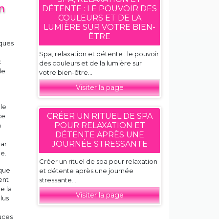
n
DÉTENTE : LE POUVOIR DES
COULEURS ET DE LA
LUMIÈRE SUR VOTRE BIEN-
ÊTRE
iques
Spa, relaxation et détente : le pouvoir
x
des couleurs et de la lumière sur
de
votre bien-être...
Visiter la page
le
CRÉER UN RITUEL DE SPA
ce
POUR RELAXATION ET
a
DÉTENTE APRÈS UNE
.
JOURNÉE STRESSANTE
car
me.
Créer un rituel de spa pour relaxation
que.
et détente après une journée
ent
stressante...
e la
Visiter la page
lus
uces