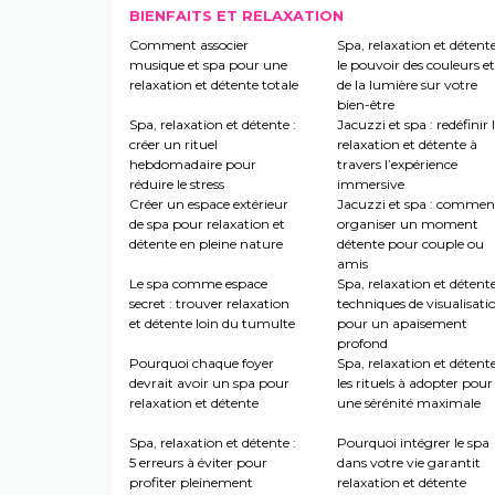
BIENFAITS ET RELAXATION
Comment associer
Spa, relaxation et détente
musique et spa pour une
le pouvoir des couleurs et
relaxation et détente totale
de la lumière sur votre
bien-être
Spa, relaxation et détente :
Jacuzzi et spa : redéfinir 
créer un rituel
relaxation et détente à
hebdomadaire pour
travers l’expérience
réduire le stress
immersive
Créer un espace extérieur
Jacuzzi et spa : commen
de spa pour relaxation et
organiser un moment
détente en pleine nature
détente pour couple ou
amis
Le spa comme espace
Spa, relaxation et détente
secret : trouver relaxation
techniques de visualisati
et détente loin du tumulte
pour un apaisement
profond
Pourquoi chaque foyer
Spa, relaxation et détente
devrait avoir un spa pour
les rituels à adopter pour
relaxation et détente
une sérénité maximale
Spa, relaxation et détente :
Pourquoi intégrer le spa
5 erreurs à éviter pour
dans votre vie garantit
profiter pleinement
relaxation et détente