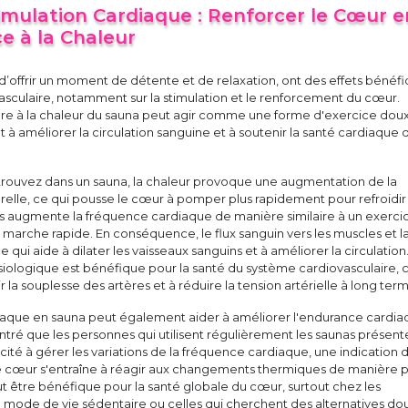
imulation Cardiaque : Renforcer le Cœur e
e à la Chaleur
 d’offrir un moment de détente et de relaxation, ont des effets bénéf
vasculaire, notamment sur la stimulation et le renforcement du cœur.
ière à la chaleur du sauna peut agir comme une forme d'exercice dou
t à améliorer la circulation sanguine et à soutenir la santé cardiaque 
trouvez dans un sauna, la chaleur provoque une augmentation de la
elle, ce qui pousse le cœur à pomper plus rapidement pour refroidir 
s augmente la fréquence cardiaque de manière similaire à un exerci
arche rapide. En conséquence, le flux sanguin vers les muscles et l
e qui aide à dilater les vaisseaux sanguins et à améliorer la circulation
iologique est bénéfique pour la santé du système cardiovasculaire, 
r la souplesse des artères et à réduire la tension artérielle à long ter
diaque en sauna peut également aider à améliorer l'endurance cardia
tré que les personnes qui utilisent régulièrement les saunas présent
ité à gérer les variations de la fréquence cardiaque, une indication d
e cœur s'entraîne à réagir aux changements thermiques de manière p
ut être bénéfique pour la santé globale du cœur, surtout chez les
 mode de vie sédentaire ou celles qui cherchent des alternatives do