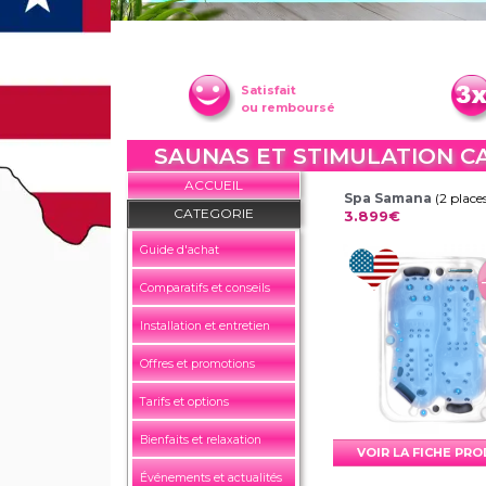
Satisfait
ou remboursé
SAUNAS ET STIMULATION C
ACCUEIL
Spa Samana
(2 place
CATEGORIE
3.899€
Guide d'achat
Comparatifs et conseils
Installation et entretien
Offres et promotions
Tarifs et options
Bienfaits et relaxation
VOIR LA FICHE PR
Événements et actualités