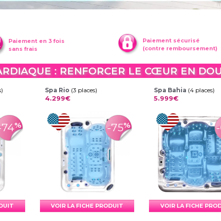
Paiement sécurisé
Paiement en 3 fois
(contre remboursement)
sans frais
ARDIAQUE : RENFORCER LE CŒUR EN DO
s)
Spa Rio
(3 places)
Spa Bahia
(4 places)
4.299€
5.999€
%
%
-74
-75
ODUIT
VOIR LA FICHE PRODUIT
VOIR LA FICHE PRO