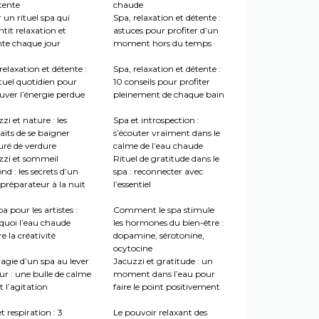
tente
chaude
 un rituel spa qui
Spa, relaxation et détente :
tit relaxation et
astuces pour profiter d’un
nte chaque jour
moment hors du temps
relaxation et détente :
Spa, relaxation et détente :
tuel quotidien pour
10 conseils pour profiter
uver l’énergie perdue
pleinement de chaque bain
zi et nature : les
Spa et introspection :
aits de se baigner
s’écouter vraiment dans le
uré de verdure
calme de l’eau chaude
zzi et sommeil
Rituel de gratitude dans le
nd : les secrets d’un
spa : reconnecter avec
préparateur à la nuit
l’essentiel
a pour les artistes :
Comment le spa stimule
quoi l’eau chaude
les hormones du bien-être :
re la créativité
dopamine, sérotonine,
ocytocine
agie d’un spa au lever
Jacuzzi et gratitude : un
ur : une bulle de calme
moment dans l’eau pour
 l’agitation
faire le point positivement
t respiration : 3
Le pouvoir relaxant des