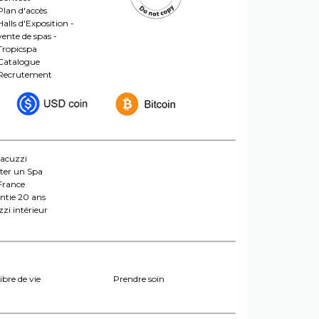
Plan d'accès
Halls d'Exposition -
vente de spas -
Tropicspa
Catalogue
Recrutement
jacuzzi
ter un Spa
France
ntie 20 ans
zi intérieur
ibre de vie
Prendre soin