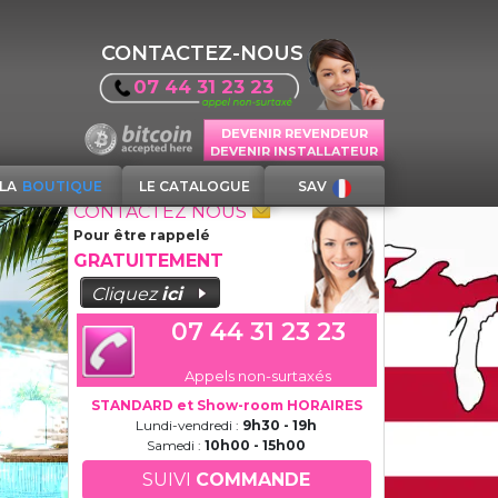
CONTACTEZ-NOUS
07 44 31 23 23
DEVENIR REVENDEUR
DEVENIR INSTALLATEUR
LA
BOUTIQUE
LE CATALOGUE
SAV
CONTACTEZ NOUS
Pour être rappelé
GRATUITEMENT
Cliquez
ici
07 44 31 23 23
Appels non-surtaxés
STANDARD et Show-room HORAIRES
Lundi-vendredi :
9h30 - 19h
Samedi :
10h00 - 15h00
SUIVI
COMMANDE