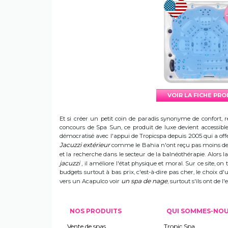
VOIR LA FICHE PR
Et si créer un petit coin de paradis synonyme de confort, r
concours de Spa Sun, ce produit de luxe devient accessible 
démocratisé avec l'appui de Tropicspa depuis 2005 qui a offert
Jacuzzi extérieur
comme le Bahia n'ont reçu pas moins de s
et la recherche dans le secteur de la balnéothérapie. Alors
jacuzzi
, il améliore l'état physique et moral. Sur ce site, on 
budgets surtout à bas prix, c'est-à-dire pas cher, le choix 
un spa de nage
vers un Acapulco voir
, surtout s'ils ont de
NOS PRODUITS
QUI SOMMES-NO
Vente de spas
Tropic Spa