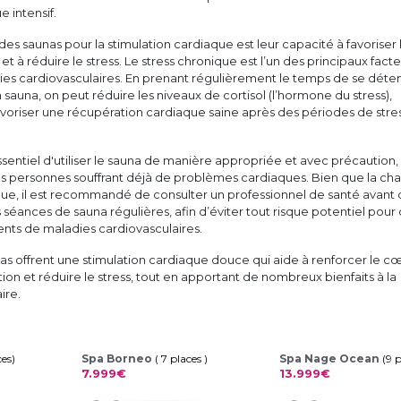
e intensif.
es saunas pour la stimulation cardiaque est leur capacité à favoriser 
et à réduire le stress. Le stress chronique est l’un des principaux fact
ies cardiovasculaires. En prenant régulièrement le temps de se déte
 sauna, on peut réduire les niveaux de cortisol (l’hormone du stress),
 favoriser une récupération cardiaque saine après des périodes de stre
ssentiel d'utiliser le sauna de manière appropriée et avec précaution,
 personnes souffrant déjà de problèmes cardiaques. Bien que la cha
que, il est recommandé de consulter un professionnel de santé avant
séances de sauna régulières, afin d’éviter tout risque potentiel pour
nts de maladies cardiovasculaires.
as offrent une stimulation cardiaque douce qui aide à renforcer le cœ
tion et réduire le stress, tout en apportant de nombreux bienfaits à la
ire.
ces)
Spa Borneo
( 7 places )
Spa Nage Ocean
(9 
7.999€
13.999€