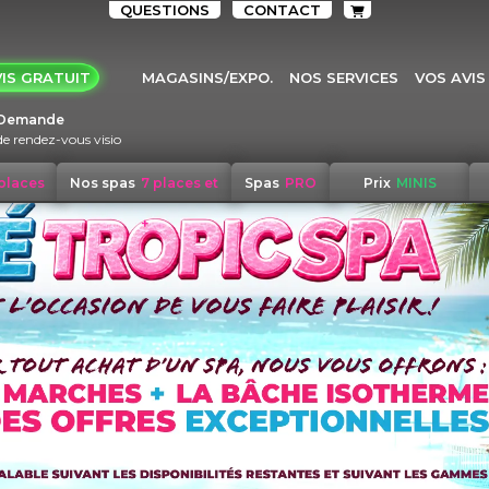
QUESTIONS
CONTACT
IS GRATUIT
MAGASINS/EXPO.
NOS SERVICES
VOS AVIS
Demande
de rendez-vous visio
 places
Nos spas
7 places et
Spas
PRO
Prix
MINIS
+