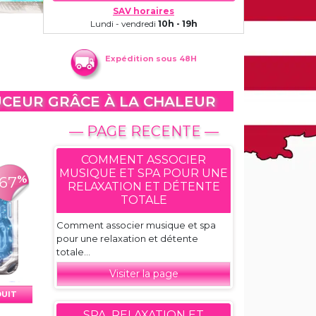
SAV horaires
Lundi - vendredi
10h - 19h
Expédition sous 48H
UCEUR GRÂCE À LA CHALEUR
— PAGE RECENTE —
COMMENT ASSOCIER
MUSIQUE ET SPA POUR UNE
%
-67
RELAXATION ET DÉTENTE
TOTALE
Comment associer musique et spa
pour une relaxation et détente
totale...
Visiter la page
DUIT
SPA, RELAXATION ET