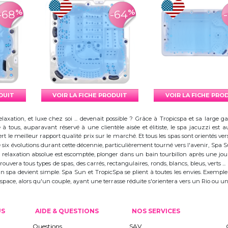
%
%
-68
-64
ODUIT
VOIR LA FICHE PRODUIT
VOIR LA FICHE PRO
elaxation, et luxe chez soi ... devenait possible ? Grâce à Tropicspa et sa larg
à tous, auparavant réservé à une clientèle aisée et élitiste, le spa jacuzzi es
 le meilleur rapport qualité prix sur le marché. Et tous les spas sont orientés vers l
ix évolutions durant cette décennie, particulièrement tourné vers l'avenir, Spa
 la relaxation absolue est escomptée, plonger dans un bain tourbillon après une j
trouvera tous types de spas, des carrés, rectangulaires, ronds, blancs, bleus, verts ...
d'un spa devient simple. Spa Sun et TropicSpa se plient à toutes les envies. Exempl
 l'espace, alors qu'un couple, ayant une terrasse réduite s'orientera vers un Rio ou
US
AIDE & QUESTIONS
NOS SERVICES
Questions
SAV