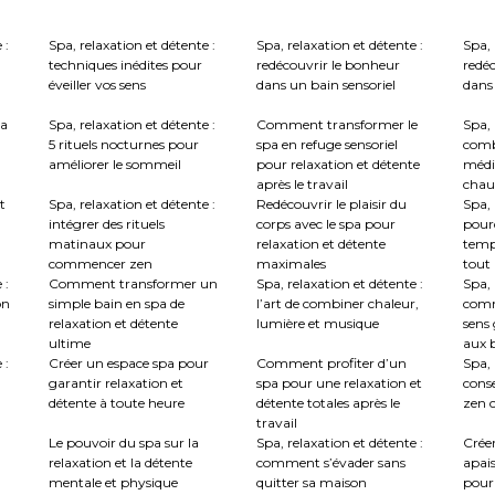
 :
Spa, relaxation et détente :
Spa, relaxation et détente :
Spa, 
techniques inédites pour
redécouvrir le bonheur
redé
éveiller vos sens
dans un bain sensoriel
dans 
la
Spa, relaxation et détente :
Comment transformer le
Spa, 
5 rituels nocturnes pour
spa en refuge sensoriel
comb
améliorer le sommeil
pour relaxation et détente
médi
après le travail
chau
t
Spa, relaxation et détente :
Redécouvrir le plaisir du
Spa, 
intégrer des rituels
corps avec le spa pour
pourq
matinaux pour
relaxation et détente
temp
commencer zen
maximales
tout
 :
Comment transformer un
Spa, relaxation et détente :
Spa, 
on
simple bain en spa de
l’art de combiner chaleur,
comm
relaxation et détente
lumière et musique
sens 
ultime
aux b
 :
Créer un espace spa pour
Comment profiter d’un
Spa, 
garantir relaxation et
spa pour une relaxation et
conse
détente à toute heure
détente totales après le
zen c
travail
Le pouvoir du spa sur la
Spa, relaxation et détente :
Crée
relaxation et la détente
comment s’évader sans
apai
mentale et physique
quitter sa maison
pour