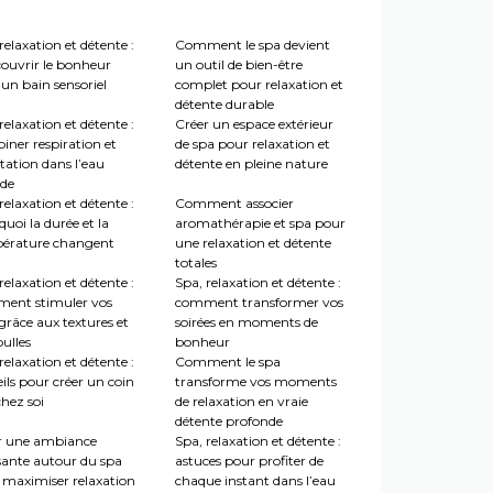
relaxation et détente :
Comment le spa devient
couvrir le bonheur
un outil de bien-être
un bain sensoriel
complet pour relaxation et
détente durable
relaxation et détente :
Créer un espace extérieur
iner respiration et
de spa pour relaxation et
tation dans l’eau
détente en pleine nature
de
relaxation et détente :
Comment associer
uoi la durée et la
aromathérapie et spa pour
érature changent
une relaxation et détente
totales
relaxation et détente :
Spa, relaxation et détente :
ent stimuler vos
comment transformer vos
grâce aux textures et
soirées en moments de
ulles
bonheur
relaxation et détente :
Comment le spa
ils pour créer un coin
transforme vos moments
hez soi
de relaxation en vraie
détente profonde
r une ambiance
Spa, relaxation et détente :
sante autour du spa
astuces pour profiter de
 maximiser relaxation
chaque instant dans l’eau