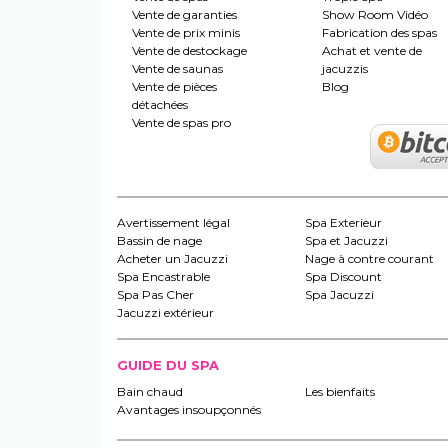
Vente de garanties
Show Room Vidéo
Vente de prix minis
Fabrication des spas
Vente de destockage
Achat et vente de
Vente de saunas
jacuzzis
Vente de pièces
Blog
détachées
Vente de spas pro
Avertissement légal
Spa Exterieur
Bassin de nage
Spa et Jacuzzi
Acheter un Jacuzzi
Nage à contre courant
Spa Encastrable
Spa Discount
Spa Pas Cher
Spa Jacuzzi
Jacuzzi extérieur
GUIDE DU SPA
Bain chaud
Les bienfaits
Avantages insoupçonnés