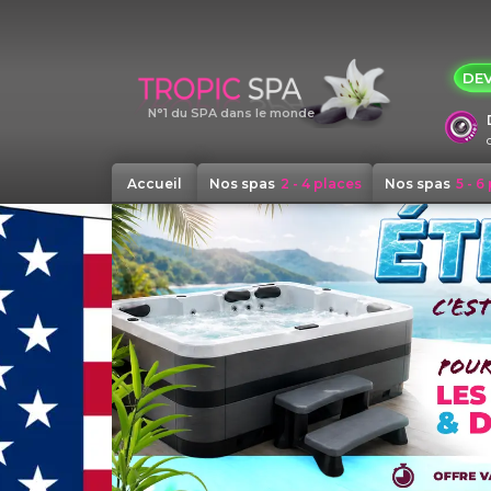
Panneau de gestion des cookies
DEV
N°1 du SPA dans le monde
Accueil
Nos spas
2 - 4 places
Nos spas
5 - 6