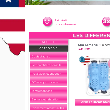
Satisfait
ou remboursé
LES DIFFÉREN
ACCUEIL
Spa Samana
(2 place
CATEGORIE
3.899€
Guide d'achat
Comparatifs et conseils
Installation et entretien
Offres et promotions
Tarifs et options
Bienfaits et relaxation
VOIR LA FICHE PR
Événements et actualités