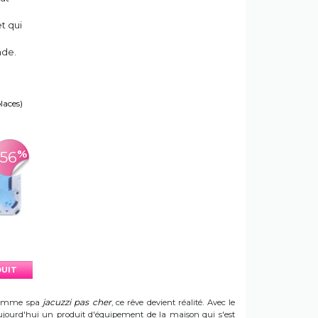
t qui
nde.
places)
%
-56
DUIT
jacuzzi pas cher
e gamme spa
, ce rêve devient réalité. Avec le
t aujourd'hui un produit d'équipement de la maison qui s'est