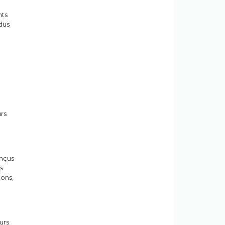
nts
dus
urs
onçus
s
ions,
urs