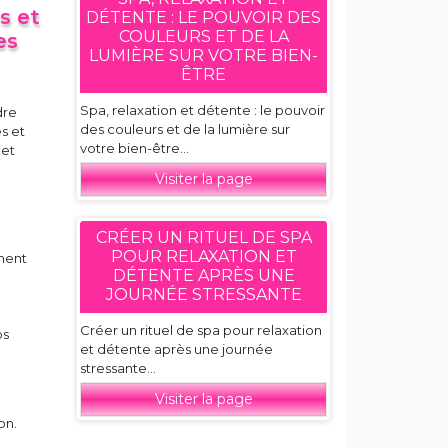
s et
DÉTENTE : LE POUVOIR DES
COULEURS ET DE LA
es
LUMIÈRE SUR VOTRE BIEN-
ÊTRE
Spa, relaxation et détente : le pouvoir
dre
des couleurs et de la lumière sur
s et
votre bien-être...
cet
Visiter la page
CRÉER UN RITUEL DE SPA
POUR RELAXATION ET
ement
DÉTENTE APRÈS UNE
JOURNÉE STRESSANTE
Créer un rituel de spa pour relaxation
ps
et détente après une journée
stressante...
Visiter la page
on.