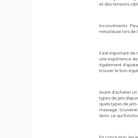
et des tensions cibl
Inconvénients : Peu
minutieuse lors de l
Il est important de
une expérience de 
également d'ajuster
trouver le bon équil
Avant d'acheter un 
types de jets dispo
quels types de jets
massage. Souvenez
donc ce qui foncti
En conclusion, les j