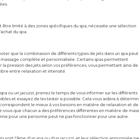
ées.
t être limité à des zones spécifiques du spa, nécessite une sélection
'achat du spa.
 noter que la combinaison de différents types de jets dans un spa peut o
massage complète et personnalisée. Certains spas permettent
 la pression des jets selon vos préférences, vous permettant ainsi de
ibre entre relaxation et intensité.
spa ou un jacuzzi, prenez le temps de vous informer sur les différents
nibles et essayez de les tester si possible. Cela vous aidera à détermi
 correspondent le mieux à vos besoins en matière de relaxation et de
-vous que chacun a des préférences différentes en matière de mas
onne pour une personne peut ne pas fonctionner pour une autre.
ets sont l'âme d'un spa ou d'un jacuzzi, et leur sélection appropriée p