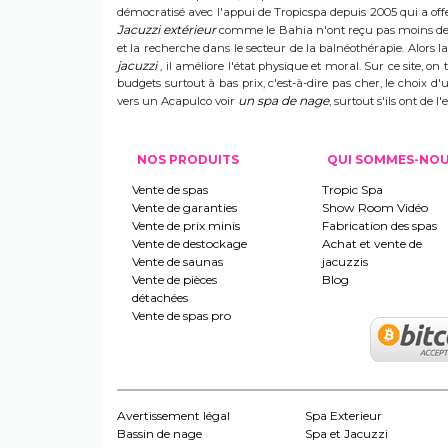
démocratisé avec l'appui de Tropicspa depuis 2005 qui a offert
Jacuzzi extérieur
comme le Bahia n'ont reçu pas moins de s
et la recherche dans le secteur de la balnéothérapie. Alors
jacuzzi
, il améliore l'état physique et moral. Sur ce site, on 
budgets surtout à bas prix, c'est-à-dire pas cher, le choix 
un spa de nage
vers un Acapulco voir
, surtout s'ils ont de
NOS PRODUITS
QUI SOMMES-NO
Vente de spas
Tropic Spa
Vente de garanties
Show Room Vidéo
Vente de prix minis
Fabrication des spas
Vente de destockage
Achat et vente de
Vente de saunas
jacuzzis
Vente de pièces
Blog
détachées
Vente de spas pro
Avertissement légal
Spa Exterieur
Bassin de nage
Spa et Jacuzzi