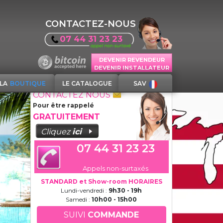
CONTACTEZ-NOUS
07 44 31 23 23
DEVENIR REVENDEUR
DEVENIR INSTALLATEUR
LA
BOUTIQUE
LE CATALOGUE
SAV
CONTACTEZ NOUS
Pour être rappelé
GRATUITEMENT
Cliquez
ici
07 44 31 23 23
Appels non-surtaxés
STANDARD et Show-room HORAIRES
Lundi-vendredi :
9h30 - 19h
Samedi :
10h00 - 15h00
SUIVI
COMMANDE