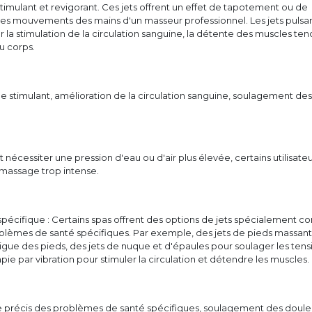
imulant et revigorant. Ces jets offrent un effet de tapotement ou de
 les mouvements des mains d'un masseur professionnel. Les jets pulsa
r la stimulation de la circulation sanguine, la détente des muscles ten
du corps.
 stimulant, amélioration de la circulation sanguine, soulagement des
 nécessiter une pression d'eau ou d'air plus élevée, certains utilisate
 massage trop intense.
 spécifique : Certains spas offrent des options de jets spécialement c
oblèmes de santé spécifiques. Par exemple, des jets de pieds massant
tigue des pieds, des jets de nuque et d'épaules pour soulager les tens
pie par vibration pour stimuler la circulation et détendre les muscles.
e précis des problèmes de santé spécifiques, soulagement des doule