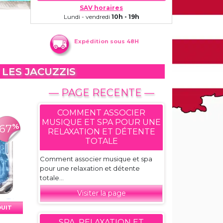
SAV horaires
Lundi - vendredi
10h - 19h
Expédition sous 48H
 LES JACUZZIS
— PAGE RECENTE —
COMMENT ASSOCIER
MUSIQUE ET SPA POUR UNE
%
-67
RELAXATION ET DÉTENTE
TOTALE
Comment associer musique et spa
pour une relaxation et détente
totale...
Visiter la page
DUIT
SPA, RELAXATION ET