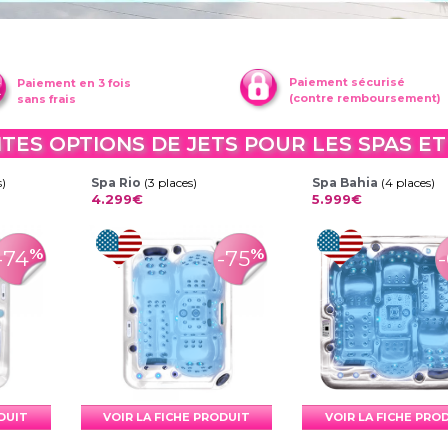
Paiement sécurisé
Paiement en 3 fois
(contre remboursement)
sans frais
TES OPTIONS DE JETS POUR LES SPAS ET
s)
Spa Rio
(3 places)
Spa Bahia
(4 places)
4.299€
5.999€
%
%
-74
-75
ODUIT
VOIR LA FICHE PRODUIT
VOIR LA FICHE PRO