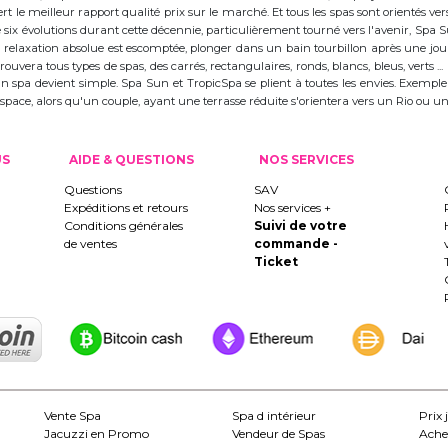
 le meilleur rapport qualité prix sur le marché. Et tous les spas sont orientés vers l
ix évolutions durant cette décennie, particulièrement tourné vers l'avenir, Spa
 la relaxation absolue est escomptée, plonger dans un bain tourbillon après une j
trouvera tous types de spas, des carrés, rectangulaires, ronds, blancs, bleus, verts ...
d'un spa devient simple. Spa Sun et TropicSpa se plient à toutes les envies. Exempl
 l'espace, alors qu'un couple, ayant une terrasse réduite s'orientera vers un Rio ou
US
AIDE & QUESTIONS
NOS SERVICES
Questions
SAV
Expéditions et retours
Nos services +
Conditions générales
Suivi de votre
de ventes
commande -
Ticket
Vente Spa
Spa d intérieur
Prix 
Jacuzzi en Promo
Vendeur de Spas
Ache