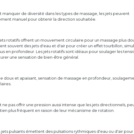
t manquer de diversité dans les types de massage, les jets peuvent
ement manuel pour obtenir la direction souhaitée.
es jets rotatifs offrent un mouvement circulaire pour un massage plus do
ent souvent des jets d'eau et d'air pour créer un effet tourbillon, simu
us en profondeur. Les jets rotatifs sont idéaux pour soulager les tensi
urer une sensation de bien-être général.
e doux et apaisant, sensation de massage en profondeur, soulagem
aires.
 ne pas offrir une pression aussi intense que les jets directionnels, pe
tien plus fréquent en raison de leur mécanisme de rotation.
es jets pulsants émettent des pulsations rythmiques d'eau ou d'air pour