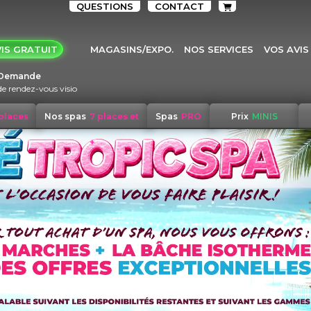
QUESTIONS
CONTACT
IS GRATUIT
MAGASINS/EXPO.
NOS SERVICES
VOS AVIS
Demande
de rendez-vous visio
 places
Nos spas
7 places et
Spas
PRO
Prix
MINIS
+