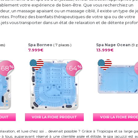
ablement votre expérience de bien-être. Que vous recherchiez un
ur, un massage apaisant ou un massage ciblé, il existe un type de je
ntes. Profitez des bienfaits thérapeutiques de votre spa ou de votre
es jets vous transporter dans un état de relaxation et de détente profo
ces)
Spa Borneo
( 7 places )
Spa Nage Ocean
(9 
7.999€
13.999€
%
%
-68
-64
ODUIT
VOIR LA FICHE PRODUIT
VOIR LA FICHE PRO
elaxation, et luxe chez soi ... devenait possible ? Grâce à Tropicspa et sa larg
à tous, auparavant réservé à une clientèle aisée et élitiste, le spa jacuzzi es