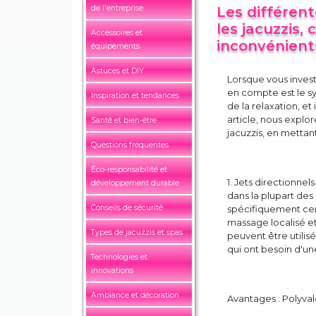
de l'entreprise
Les différent
les jacuzzis,
Accessoires et
inconvénient
équipements
Astuces et DIY
Lorsque vous invest
en compte est le sy
Inspiration et tendances
de la relaxation, et
article, nous explor
Santé et bien-être
jacuzzis, en mettan
Questions fréquentes
Éco-responsabilité et
1. Jets directionnel
développement durable
dans la plupart des 
Conseils de sécurité
spécifiquement cert
massage localisé et
Types de jacuzzis et spas
peuvent être utilisé
qui ont besoin d'une
Technologies et
innovations
Ambiance et décoration
Avantages : Polyval