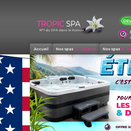
Panneau de gestion des cookies
DEV
N°1 du SPA dans le monde
Accueil
Nos spas
2 - 4 places
Nos spas
5 - 6