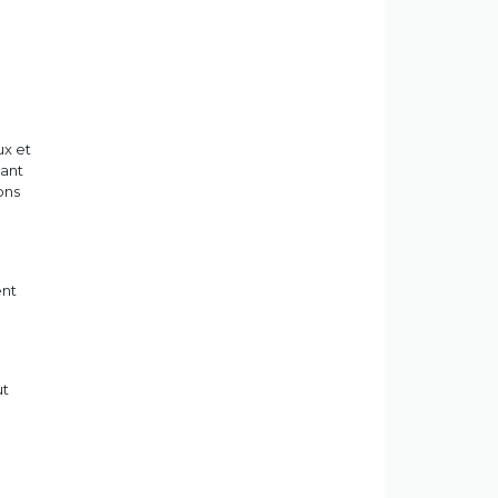
ux et
lant
ons
ent
ut