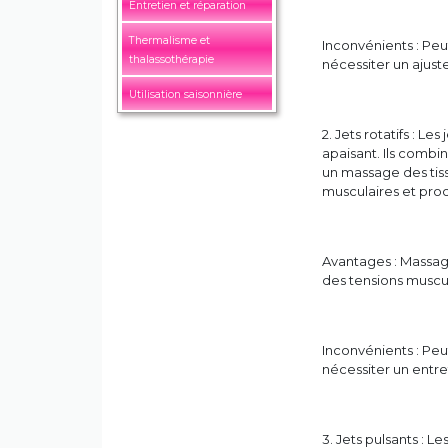
Entretien et réparation
Thermalisme et
Inconvénients : Peu
thalassothérapie
nécessiter un ajust
Utilisation saisonnière
2. Jets rotatifs : L
apaisant. Ils combin
un massage des tiss
musculaires et proc
Avantages : Massag
des tensions muscul
Inconvénients : Peut
nécessiter un entre
3. Jets pulsants : L