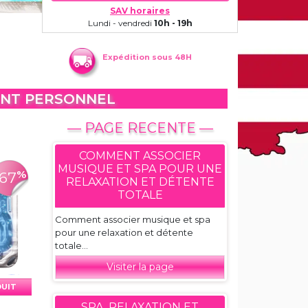
SAV horaires
Lundi - vendredi
10h - 19h
Expédition sous 48H
ENT PERSONNEL
— PAGE RECENTE —
COMMENT ASSOCIER
MUSIQUE ET SPA POUR UNE
%
-67
RELAXATION ET DÉTENTE
TOTALE
Comment associer musique et spa
pour une relaxation et détente
totale...
Visiter la page
DUIT
SPA, RELAXATION ET