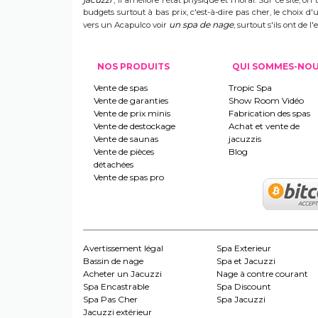
, il améliore l'état physique et moral. Sur ce site, on 
budgets surtout à bas prix, c'est-à-dire pas cher, le choix 
un spa de nage
vers un Acapulco voir
, surtout s'ils ont de
NOS PRODUITS
QUI SOMMES-NO
Vente de spas
Tropic Spa
Vente de garanties
Show Room Vidéo
Vente de prix minis
Fabrication des spas
Vente de destockage
Achat et vente de
Vente de saunas
jacuzzis
Vente de pièces
Blog
détachées
Vente de spas pro
Avertissement légal
Spa Exterieur
Bassin de nage
Spa et Jacuzzi
Acheter un Jacuzzi
Nage à contre courant
Spa Encastrable
Spa Discount
Spa Pas Cher
Spa Jacuzzi
Jacuzzi extérieur