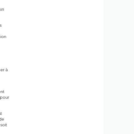
us
s
tion
der à
ent
 pour
st
de
soit