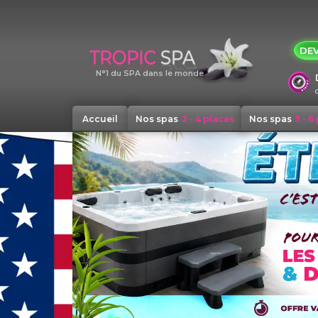
Panneau de gestion des cookies
DEV
N°1 du SPA dans le monde
Accueil
Nos spas
2 - 4 places
Nos spas
5 - 6