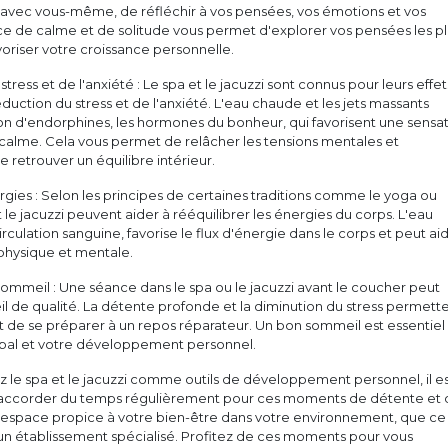
avec vous-même, de réfléchir à vos pensées, vos émotions et vos
ce de calme et de solitude vous permet d'explorer vos pensées les pl
oriser votre croissance personnelle.
ress et de l'anxiété : Le spa et le jacuzzi sont connus pour leurs effet
éduction du stress et de l'anxiété. L'eau chaude et les jets massants
tion d'endorphines, les hormones du bonheur, qui favorisent une sensa
 calme. Cela vous permet de relâcher les tensions mentales et
e retrouver un équilibre intérieur.
ergies : Selon les principes de certaines traditions comme le yoga ou
t le jacuzzi peuvent aider à rééquilibrer les énergies du corps. L'eau
rculation sanguine, favorise le flux d'énergie dans le corps et peut ai
 physique et mentale.
sommeil : Une séance dans le spa ou le jacuzzi avant le coucher peut
l de qualité. La détente profonde et la diminution du stress permett
rit de se préparer à un repos réparateur. Un bon sommeil est essentiel
obal et votre développement personnel.
ez le spa et le jacuzzi comme outils de développement personnel, il e
 accorder du temps régulièrement pour ces moments de détente et 
n espace propice à votre bien-être dans votre environnement, que ce 
un établissement spécialisé. Profitez de ces moments pour vous