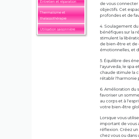
Entretien et réparation
de vous connecter 
objectifs. Cet espa
Thermalisme et
profondes et de fav
thalassothérapie
4. Soulagement du st
Utilisation saisonnière
bénéfiques sur la r
stimulent la libéra
de bien-être et de
émotionnelles, et d
5. Équilibre des én
l'ayurveda, le spa e
chaude stimule la ci
rétablir l'harmonie
6. Amélioration du 
favoriser un sommei
au corps et à l'esp
votre bien-être gl
Lorsque vous utilis
important de vous
réflexion. Créez u
chez vous ou dans 