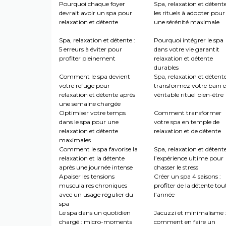
Pourquoi chaque foyer
Spa, relaxation et détente
devrait avoir un spa pour
les rituels à adopter pour
relaxation et détente
une sérénité maximale
Spa, relaxation et détente :
Pourquoi intégrer le spa
5 erreurs à éviter pour
dans votre vie garantit
profiter pleinement
relaxation et détente
durables
Comment le spa devient
Spa, relaxation et détente
votre refuge pour
transformez votre bain 
relaxation et détente après
véritable rituel bien-être
une semaine chargée
Optimiser votre temps
Comment transformer
dans le spa pour une
votre spa en temple de
relaxation et détente
relaxation et de détente
maximales
Comment le spa favorise la
Spa, relaxation et détente
relaxation et la détente
l’expérience ultime pour
après une journée intense
chasser le stress
Apaiser les tensions
Créer un spa 4 saisons :
musculaires chroniques
profiter de la détente tou
avec un usage régulier du
l’année
spa
Le spa dans un quotidien
Jacuzzi et minimalisme 
chargé : micro-moments
comment en faire un