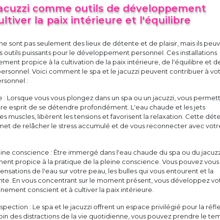
 jacuzzi comme outils de développement
ltiver la paix intérieure et l'équilibre
 ne sont pas seulement des lieux de détente et de plaisir, mais ils peu
outils puissants pour le développement personnel. Ces installations
ment propice à la cultivation de la paix intérieure, de l'équilibre et d
rsonnel. Voici comment le spa et le jacuzzi peuvent contribuer à vo
sonnel :
 : Lorsque vous vous plongez dans un spa ou un jacuzzi, vous permet
tre esprit de se détendre profondément. L'eau chaude et les jets
s muscles, libèrent les tensions et favorisent la relaxation. Cette dét
et de relâcher le stress accumulé et de vous reconnecter avec votr
leine conscience : Être immergé dans l'eau chaude du spa ou du jacuzz
ent propice à la pratique de la pleine conscience. Vous pouvez vous
ensations de l'eau sur votre peau, les bulles qui vous entourent et la
te. En vous concentrant sur le moment présent, vous développez vo
nement conscient et à cultiver la paix intérieure.
ospection : Le spa et le jacuzzi offrent un espace privilégié pour la réfl
 Loin des distractions de la vie quotidienne, vous pouvez prendre le te