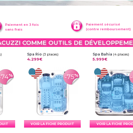
Paiement sécurisé
Paiement en 3 fois
(contre remboursement)
sans frais
 JACUZZI COMME OUTILS DE DÉVELOPPEM
s)
Spa Rio
(3 places)
Spa Bahia
(4 places)
4.299€
5.999€
%
%
-74
-75
ODUIT
VOIR LA FICHE PRODUIT
VOIR LA FICHE PRO