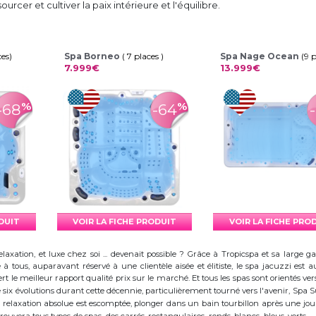
urcer et cultiver la paix intérieure et l'équilibre.
ces)
Spa Borneo
( 7 places )
Spa Nage Ocean
(9 
7.999€
13.999€
%
%
-68
-64
ODUIT
VOIR LA FICHE PRODUIT
VOIR LA FICHE PRO
elaxation, et luxe chez soi ... devenait possible ? Grâce à Tropicspa et sa larg
à tous, auparavant réservé à une clientèle aisée et élitiste, le spa jacuzzi es
 le meilleur rapport qualité prix sur le marché. Et tous les spas sont orientés vers l
ix évolutions durant cette décennie, particulièrement tourné vers l'avenir, Spa
 la relaxation absolue est escomptée, plonger dans un bain tourbillon après une j