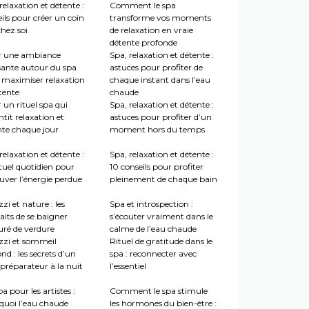
relaxation et détente :
Comment le spa
ils pour créer un coin
transforme vos moments
hez soi
de relaxation en vraie
détente profonde
r une ambiance
Spa, relaxation et détente :
sante autour du spa
astuces pour profiter de
 maximiser relaxation
chaque instant dans l’eau
tente
chaude
 un rituel spa qui
Spa, relaxation et détente :
tit relaxation et
astuces pour profiter d’un
nte chaque jour
moment hors du temps
relaxation et détente :
Spa, relaxation et détente :
tuel quotidien pour
10 conseils pour profiter
uver l’énergie perdue
pleinement de chaque bain
zi et nature : les
Spa et introspection :
aits de se baigner
s’écouter vraiment dans le
uré de verdure
calme de l’eau chaude
zzi et sommeil
Rituel de gratitude dans le
nd : les secrets d’un
spa : reconnecter avec
préparateur à la nuit
l’essentiel
a pour les artistes :
Comment le spa stimule
quoi l’eau chaude
les hormones du bien-être :