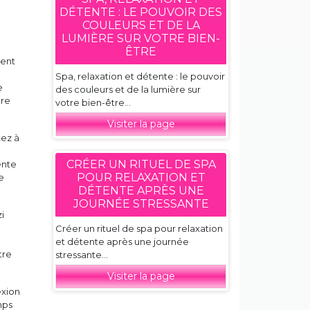
DÉTENTE : LE POUVOIR DES
COULEURS ET DE LA
LUMIÈRE SUR VOTRE BIEN-
ÊTRE
vent
Spa, relaxation et détente : le pouvoir
e
des couleurs et de la lumière sur
tre
votre bien-être...
Visiter la page
tez à
CRÉER UN RITUEL DE SPA
ente
POUR RELAXATION ET
e
DÉTENTE APRÈS UNE
JOURNÉE STRESSANTE
i
Créer un rituel de spa pour relaxation
et détente après une journée
tre
stressante...
Visiter la page
exion
mps