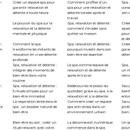
 :
Créer un espace spa pour
Comment profiter d’un
Spa, 
garantir relaxation et
spa pour une relaxation et
conse
détente à toute heure
détente totales après le
zen c
travail
Le pouvoir du spa sur la
Spa, relaxation et détente :
Crée
relaxation et la détente
comment s’évader sans
apai
mentale et physique
quitter sa maison
pour
et dé
 :
Comment le spa
Spa, relaxation et détente :
Créer
en
transforme les instants de
pourquoi investir dans son
garan
relaxation en vraie détente
bien-être est essentiel
déte
profonde
Spa, relaxation et détente :
Le spa comme espace de
Spa, 
intégrer des moments de
relaxation et de détente
un ri
bien-être dans votre
après le travail
retro
routine
 :
Spa, relaxation et détente :
Redécouvrez le plaisir du
Jacuz
5 rituels simples pour un
quotidien grâce au spa, à la
bienf
bien-être immédiat
relaxation et à la détente
ento
La respiration lente dans le
Comment créer un espace
Jacu
te
spa : un booster naturel de
spa anti-stress dans un
profo
bien-être
environnement urbain
bain 
:
Bien-être du soir : créer un
La déconnexion numérique
Un sp
rituel relaxant avec votre
commence dans le spa
pour