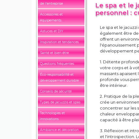
de l'entreprise
Le spa et le
personnel : cu
Accessoires et
équipements
Le spa et le jacuzzi
Astuces et DIY
également être des 
offrent un environne
Inspiration et tendances
l'épanouissement pe
développement per
Santé et bien-être
1. Détente profonde
Questions fréquentes
votre corps et à vo
massants apaisent le
Éco-responsabilité et
profonde vous perm
développement durable
être intérieur.
Conseils de sécurité
2. Pratique de la p
crée un environnem
Types de jacuzzis et spas
concentrer sur les s
Technologies et
chaleur enveloppan
innovations
capacité à être plei
Ambiance et décoration
3. Réflexion et intr
et l'introspection.