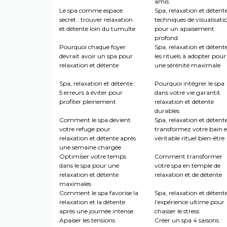
amis
Le spa comme espace
Spa, relaxation et détente
secret : trouver relaxation
techniques de visualisati
et détente loin du tumulte
pour un apaisement
profond
Pourquoi chaque foyer
Spa, relaxation et détente
devrait avoir un spa pour
les rituels à adopter pour
relaxation et détente
une sérénité maximale
Spa, relaxation et détente :
Pourquoi intégrer le spa
5 erreurs à éviter pour
dans votre vie garantit
profiter pleinement
relaxation et détente
durables
Comment le spa devient
Spa, relaxation et détente
votre refuge pour
transformez votre bain 
relaxation et détente après
véritable rituel bien-être
une semaine chargée
Optimiser votre temps
Comment transformer
dans le spa pour une
votre spa en temple de
relaxation et détente
relaxation et de détente
maximales
Comment le spa favorise la
Spa, relaxation et détente
relaxation et la détente
l’expérience ultime pour
après une journée intense
chasser le stress
Apaiser les tensions
Créer un spa 4 saisons :