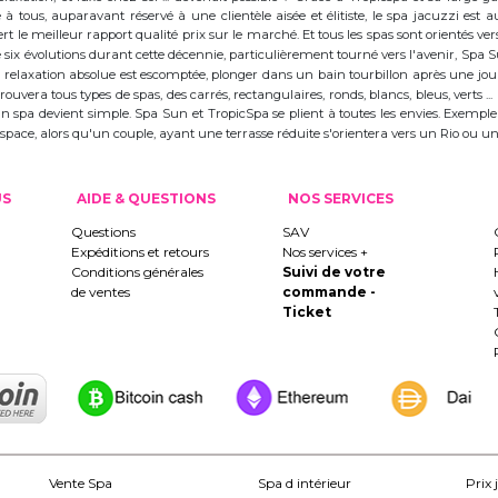
à tous, auparavant réservé à une clientèle aisée et élitiste, le spa jacuzzi es
 le meilleur rapport qualité prix sur le marché. Et tous les spas sont orientés vers l
ix évolutions durant cette décennie, particulièrement tourné vers l'avenir, Spa
 la relaxation absolue est escomptée, plonger dans un bain tourbillon après une j
trouvera tous types de spas, des carrés, rectangulaires, ronds, blancs, bleus, verts ...
d'un spa devient simple. Spa Sun et TropicSpa se plient à toutes les envies. Exempl
 l'espace, alors qu'un couple, ayant une terrasse réduite s'orientera vers un Rio ou
US
AIDE & QUESTIONS
NOS SERVICES
Questions
SAV
Expéditions et retours
Nos services +
Conditions générales
Suivi de votre
de ventes
commande -
Ticket
Vente Spa
Spa d intérieur
Prix 