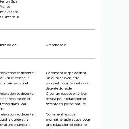
ter un Spa
France
ntie 20 ans
zi intérieur
ibre de vie
Prendre soin
relaxation et détente :
Comment le spa devient
couvrir le bonheur
un outil de bien-être
un bain sensoriel
complet pour relaxation et
détente durable
relaxation et détente :
Créer un espace extérieur
iner respiration et
de spa pour relaxation et
tation dans l’eau
détente en pleine nature
de
relaxation et détente :
Comment associer
uoi la durée et la
aromathérapie et spa pour
érature changent
une relaxation et détente