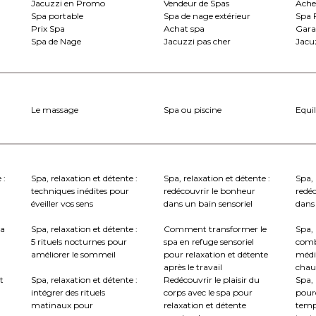
Jacuzzi en Promo
Vendeur de Spas
Ache
Spa portable
Spa de nage extérieur
Spa 
Prix Spa
Achat spa
Gara
Spa de Nage
Jacuzzi pas cher
Jacuz
Le massage
Spa ou piscine
Equil
 :
Spa, relaxation et détente :
Spa, relaxation et détente :
Spa, 
techniques inédites pour
redécouvrir le bonheur
redé
éveiller vos sens
dans un bain sensoriel
dans 
la
Spa, relaxation et détente :
Comment transformer le
Spa, 
5 rituels nocturnes pour
spa en refuge sensoriel
comb
améliorer le sommeil
pour relaxation et détente
médi
après le travail
chau
t
Spa, relaxation et détente :
Redécouvrir le plaisir du
Spa, 
intégrer des rituels
corps avec le spa pour
pourq
matinaux pour
relaxation et détente
temp