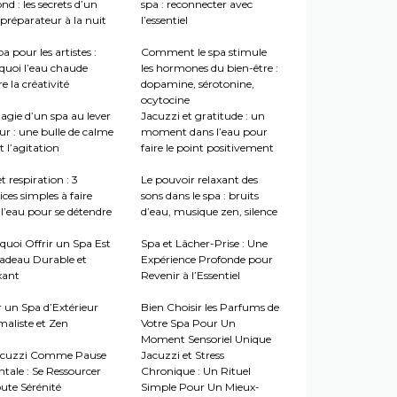
nd : les secrets d’un
spa : reconnecter avec
préparateur à la nuit
l’essentiel
a pour les artistes :
Comment le spa stimule
quoi l’eau chaude
les hormones du bien-être :
re la créativité
dopamine, sérotonine,
ocytocine
agie d’un spa au lever
Jacuzzi et gratitude : un
ur : une bulle de calme
moment dans l’eau pour
 l’agitation
faire le point positivement
t respiration : 3
Le pouvoir relaxant des
ices simples à faire
sons dans le spa : bruits
l’eau pour se détendre
d’eau, musique zen, silence
quoi Offrir un Spa Est
Spa et Lâcher-Prise : Une
adeau Durable et
Expérience Profonde pour
xant
Revenir à l’Essentiel
r un Spa d’Extérieur
Bien Choisir les Parfums de
maliste et Zen
Votre Spa Pour Un
Moment Sensoriel Unique
acuzzi Comme Pause
Jacuzzi et Stress
tale : Se Ressourcer
Chronique : Un Rituel
ute Sérénité
Simple Pour Un Mieux-