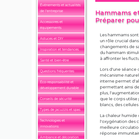
Événements et actualités
de l'entreprise
Hammams et 
Préparer pou
Accessoires et
équipements
Les hammams sont b
Astuces et DIY
un rôle crucial dan
changements de sais
Inspiration et tendances
du hammam stimulen
à affronter les fluc
Santé et bien-être
Lors d'une séance 
Questions fréquentes
mécanisme naturel 
interne permet d'al
Éco-responsabilité et
permettant ainsi d
développement durable
plus, l'augmentati
que le corps utilis
Conseils de sécurité
blancs, des cellules 
Types de jacuzzis et spas
La chaleur humide 
Technologies et
l'oxygénation des ce
innovations
meilleure circulati
réponse immunitair
Ambiance et décoration