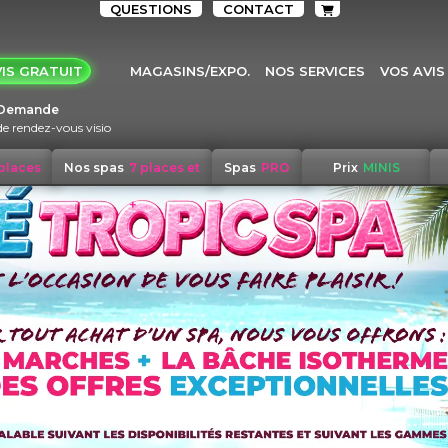
QUESTIONS
CONTACT
IS GRATUIT
MAGASINS/EXPO.
NOS SERVICES
VOS AVIS
Demande
de rendez-vous visio
 places
Nos spas
7 places et
Spas
PRO
Prix
MINIS
+