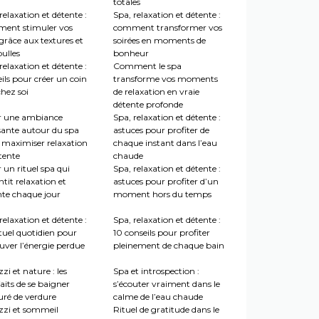
totales
relaxation et détente :
Spa, relaxation et détente :
ent stimuler vos
comment transformer vos
grâce aux textures et
soirées en moments de
ulles
bonheur
relaxation et détente :
Comment le spa
ils pour créer un coin
transforme vos moments
hez soi
de relaxation en vraie
détente profonde
r une ambiance
Spa, relaxation et détente :
sante autour du spa
astuces pour profiter de
 maximiser relaxation
chaque instant dans l’eau
tente
chaude
 un rituel spa qui
Spa, relaxation et détente :
tit relaxation et
astuces pour profiter d’un
nte chaque jour
moment hors du temps
relaxation et détente :
Spa, relaxation et détente :
tuel quotidien pour
10 conseils pour profiter
uver l’énergie perdue
pleinement de chaque bain
zi et nature : les
Spa et introspection :
aits de se baigner
s’écouter vraiment dans le
uré de verdure
calme de l’eau chaude
zzi et sommeil
Rituel de gratitude dans le