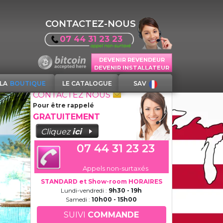
CONTACTEZ-NOUS
07 44 31 23 23
DEVENIR REVENDEUR
DEVENIR INSTALLATEUR
LA
BOUTIQUE
LE CATALOGUE
SAV
CONTACTEZ NOUS
Pour être rappelé
GRATUITEMENT
Cliquez
ici
07 44 31 23 23
Appels non-surtaxés
STANDARD et Show-room HORAIRES
Lundi-vendredi :
9h30 - 19h
Samedi :
10h00 - 15h00
SUIVI
COMMANDE