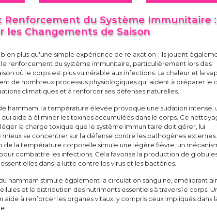
Renforcement du Système Immunitaire :
r les Changements de Saison
ien plus qu'une simple expérience de relaxation ; ils jouent égalem
s le renforcement du système immunitaire, particulièrement lors des
on où le corps est plus vulnérable aux infections. La chaleur et la va
t de nombreux processus physiologiques qui aident à préparer le 
tuations climatiques et à renforcer ses défenses naturelles.
de hammam, la température élevée provoque une sudation intense, 
qui aide à éliminer les toxines accumulées dans le corps. Ce nettoy
léger la charge toxique que le système immunitaire doit gérer, lui
e mieux se concentrer sur la défense contre les pathogènes externes
on de la température corporelle simule une légère fièvre, un mécani
e pour combattre les infections. Cela favorise la production de globule
essentielles dans la lutte contre les virus et les bactéries.
du hammam stimule également la circulation sanguine, améliorant ain
llules et la distribution des nutriments essentiels à travers le corps. 
on aide à renforcer les organes vitaux, y compris ceux impliqués dans l
e.