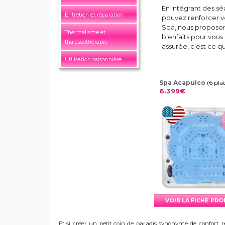
En intégrant des s
Entretien et réparation
pouvez renforcer v
Spa, nous proposo
Thermalisme et
bienfaits pour vou
thalassothérapie
assurée, c’est ce q
Utilisation saisonnière
Spa Acapulco
(6 pla
6.399€
VOIR LA FICHE PR
Et si créer un petit coin de paradis synonyme de confort, r