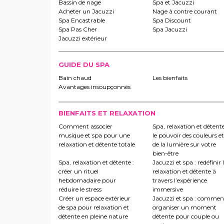
Bassin de nage
Spa et Jacuzzi
Acheter un Jacuzzi
Nage à contre courant
Spa Encastrable
Spa Discount
Spa Pas Cher
Spa Jacuzzi
Jacuzzi extérieur
GUIDE DU SPA
Bain chaud
Les bienfaits
Avantages insoupçonnés
BIENFAITS ET RELAXATION
Comment associer
Spa, relaxation et détente
musique et spa pour une
le pouvoir des couleurs et
relaxation et détente totale
de la lumière sur votre
bien-être
Spa, relaxation et détente :
Jacuzzi et spa : redéfinir 
créer un rituel
relaxation et détente à
hebdomadaire pour
travers l’expérience
réduire le stress
immersive
Créer un espace extérieur
Jacuzzi et spa : commen
de spa pour relaxation et
organiser un moment
détente en pleine nature
détente pour couple ou