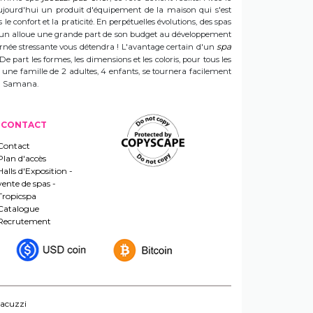
t aujourd'hui un produit d'équipement de la maison qui s'est
e confort et la praticité. En perpétuelles évolutions, des spas
 Sun alloue une grande part de son budget au développement
spa
ournée stressante vous détendra ! L'avantage certain d'un
 De part les formes, les dimensions et les coloris, pour tous les
e une famille de 2 adultes, 4 enfants, se tournera facilement
 un Samana.
CONTACT
Contact
Plan d'accès
Halls d'Exposition -
vente de spas -
Tropicspa
Catalogue
Recrutement
jacuzzi