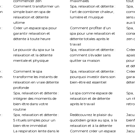
commencer zen
maximales
tout
 :
Comment transformer un
Spa, relaxation et détente :
Spa, 
on
simple bain en spa de
l’art de combiner chaleur,
comm
relaxation et détente
lumière et musique
sens 
ultime
aux b
 :
Créer un espace spa pour
Comment profiter d’un
Spa, 
garantir relaxation et
spa pour une relaxation et
conse
détente à toute heure
détente totales après le
zen c
travail
Le pouvoir du spa sur la
Spa, relaxation et détente :
Crée
relaxation et la détente
comment s’évader sans
apai
mentale et physique
quitter sa maison
pour
et dé
 :
Comment le spa
Spa, relaxation et détente :
Créer
en
transforme les instants de
pourquoi investir dans son
garan
relaxation en vraie détente
bien-être est essentiel
déte
profonde
Spa, relaxation et détente :
Le spa comme espace de
Spa, 
intégrer des moments de
relaxation et de détente
un ri
bien-être dans votre
après le travail
retro
routine
 :
Spa, relaxation et détente :
Redécouvrez le plaisir du
Jacuz
5 rituels simples pour un
quotidien grâce au spa, à la
bienf
bien-être immédiat
relaxation et à la détente
ento
La respiration lente dans le
Comment créer un espace
Jacu