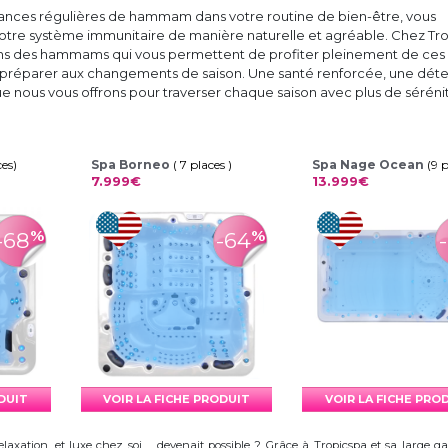
éances régulières de hammam dans votre routine de bien-être, vous
otre système immunitaire de manière naturelle et agréable. Chez Tr
ns des hammams qui vous permettent de profiter pleinement de ces
s préparer aux changements de saison. Une santé renforcée, une dét
ue nous vous offrons pour traverser chaque saison avec plus de séréni
ces)
Spa Borneo
( 7 places )
Spa Nage Ocean
(9 
7.999€
13.999€
%
%
-68
-64
ODUIT
VOIR LA FICHE PRODUIT
VOIR LA FICHE PRO
elaxation, et luxe chez soi ... devenait possible ? Grâce à Tropicspa et sa larg