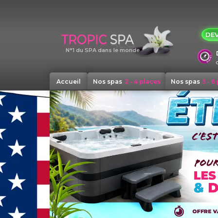
Panneau de gestion des cookies
DEV
N°1 du SPA dans le monde
Accueil
Nos spas
2 - 4 places
Nos spas
5 - 6