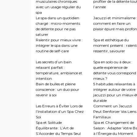
musculaires chroniques
profiter de la détente tou
avec un usage régulier du
l’année
spa
Le spa dans un quotidien
Jacuzzi et minimalisme 
chargé : micro-moments
comment en faire un
de détente pour ne pas
plaisir épuré mais profo
saturer
Ralentir pour mieux vivre :
Spa et esthétique du
intégrer le spa dans une
moment présent : ralenti
routine de self-care
ressentir, savourer
Les secrets d’un bain
Spa en solo ou à deux :
relaxant parfait :
quelle expérience de
température, ambiance et
détente vous correspond 
intention
mieux ?
Bain de bulles et pleine
5 habitudes relaxantes à
conscience : un duo pour
intégrer autour de votre
revenir à soi
jacuzzi pour un mieux-ê
durable
Les Erreurs à Éviter Lors de
Comment un Jacuzzi
l’Installation d’un Spa Chez
Peut Renforcer Vos Liens
Soi
Familiaux
Spa et Solitude
Spa et Changement de
Équilibrante : L’Art de
Saison : Adapter Votre B
S’Accorder du Temps Seul
à l’Énergie du Moment