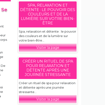
SPA, RELAXATION ET
 Se
DÉTENTE : LE POUVOIR DES
COULEURS ET DE LA
LUMIÈRE SUR VOTRE BIEN-
ÊTRE
ent
Spa, relaxation et détente : le pouvoir
peur
des couleurs et de la lumière sur
corps
votre bien-être...
Visiter la page
un
age
CRÉER UN RITUEL DE SPA
POUR RELAXATION ET
. De
DÉTENTE APRÈS UNE
sme
JOURNÉE STRESSANTE
s
Créer un rituel de spa pour relaxation
si
et détente après une journée
Une
stressante...
a
Visiter la page