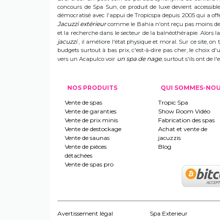
concours de Spa Sun, ce produit de luxe devient accessible 
démocratisé avec l'appui de Tropicspa depuis 2005 qui a offert
Jacuzzi extérieur
comme le Bahia n'ont reçu pas moins de s
et la recherche dans le secteur de la balnéothérapie. Alors
jacuzzi
, il améliore l'état physique et moral. Sur ce site, on 
budgets surtout à bas prix, c'est-à-dire pas cher, le choix 
un spa de nage
vers un Acapulco voir
, surtout s'ils ont de
NOS PRODUITS
QUI SOMMES-NO
Vente de spas
Tropic Spa
Vente de garanties
Show Room Vidéo
Vente de prix minis
Fabrication des spas
Vente de destockage
Achat et vente de
Vente de saunas
jacuzzis
Vente de pièces
Blog
détachées
Vente de spas pro
Avertissement légal
Spa Exterieur