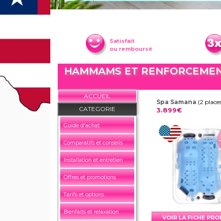
Satisfait
ou remboursé
HAMMAMS ET RENFORCEMENT
ACCUEIL
Spa Samana
(2 place
CATEGORIE
3.899€
Guide d'achat
Comparatifs et conseils
Installation et entretien
Offres et promotions
Tarifs et options
Bienfaits et relaxation
VOIR LA FICHE PR