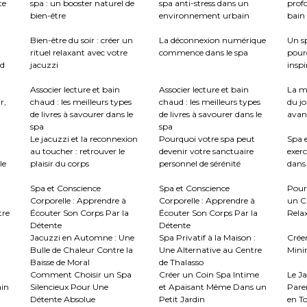
te
spa : un booster naturel de
spa anti-stress dans un
profo
bien-être
environnement urbain
bain 
:
Bien-être du soir : créer un
La déconnexion numérique
Un sp
rituel relaxant avec votre
commence dans le spa
pour
nd
jacuzzi
inspi
Associer lecture et bain
Associer lecture et bain
La m
r,
chaud : les meilleurs types
chaud : les meilleurs types
du jo
de livres à savourer dans le
de livres à savourer dans le
avant
spa
spa
Le jacuzzi et la reconnexion
Pourquoi votre spa peut
Spa e
au toucher : retrouver le
devenir votre sanctuaire
exerc
le
plaisir du corps
personnel de sérénité
dans 
Spa et Conscience
Spa et Conscience
Pour
Corporelle : Apprendre à
Corporelle : Apprendre à
un C
tre
Écouter Son Corps Par la
Écouter Son Corps Par la
Rela
Détente
Détente
Jacuzzi en Automne : Une
Spa Privatif à la Maison :
Crée
Bulle de Chaleur Contre la
Une Alternative au Centre
Mini
Baisse de Moral
de Thalasso
Comment Choisir un Spa
Créer un Coin Spa Intime
Le J
ain
Silencieux Pour Une
et Apaisant Même Dans un
Paren
Détente Absolue
Petit Jardin
en To