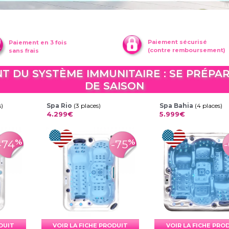
Paiement sécurisé
Paiement en 3 fois
(contre remboursement)
sans frais
 DU SYSTÈME IMMUNITAIRE : SE PRÉPA
DE SAISON
s)
Spa Rio
(3 places)
Spa Bahia
(4 places)
4.299€
5.999€
%
%
-74
-75
ODUIT
VOIR LA FICHE PRODUIT
VOIR LA FICHE PRO