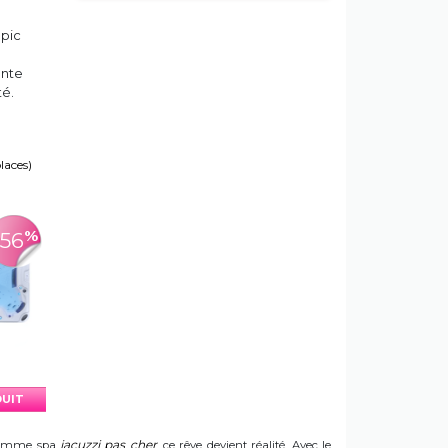
opic
ente
té.
places)
%
-56
DUIT
jacuzzi pas cher
e gamme spa
, ce rêve devient réalité. Avec le