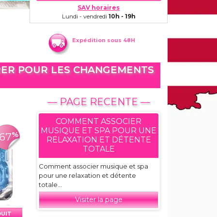
SAV horaires
Lundi - vendredi
10h - 19h
Expédition sous 48H
RER POUR LES CHANGEMENTS
— PAGE RECENTE —
COMMENT ASSOCIER
MUSIQUE ET SPA POUR UNE
%
-67
RELAXATION ET DÉTENTE
TOTALE
Comment associer musique et spa
pour une relaxation et détente
totale...
Visiter la page
DUIT