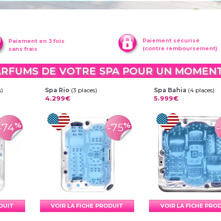
Paiement sécurisé
Paiement en 3 fois
(contre remboursement)
sans frais
PARFUMS DE VOTRE SPA POUR UN MOMEN
s)
Spa Rio
(3 places)
Spa Bahia
(4 places)
4.299€
5.999€
%
%
-74
-75
ODUIT
VOIR LA FICHE PRODUIT
VOIR LA FICHE PRO