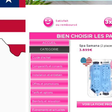
Satisfait
ou remboursé
BIEN CHOISIR LES 
ACCUEIL
Spa Samana
(2 place
CATEGORIE
3.899€
Guide d'achat
Comparatifs et conseils
Installation et entretien
Offres et promotions
Tarifs et options
Bienfaits et relaxation
VOIR LA FICHE PR
Événements et actualités