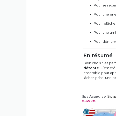
Pour se recen
Pour une éne
Pour relâcher
Pour une amb
Pour démarre
En résumé
Bien choisir les pa
détente
. C’est cr
ensemble pour apais
lâcher-prise, une p
Spa Acapulco
(6 pla
6.399€