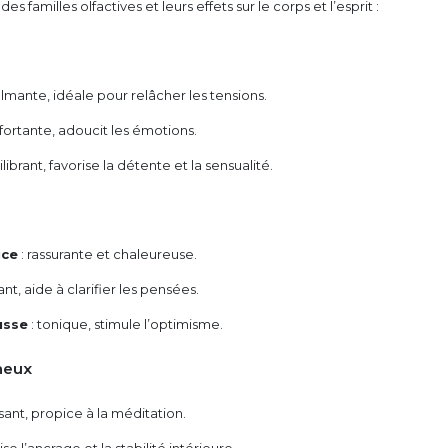
s familles olfactives et leurs effets sur le corps et l’esprit :
almante, idéale pour relâcher les tensions.
fortante, adoucit les émotions.
ilibrant, favorise la détente et la sensualité.
uce
: rassurante et chaleureuse.
iant, aide à clarifier les pensées.
sse
: tonique, stimule l’optimisme.
ineux
sant, propice à la méditation.