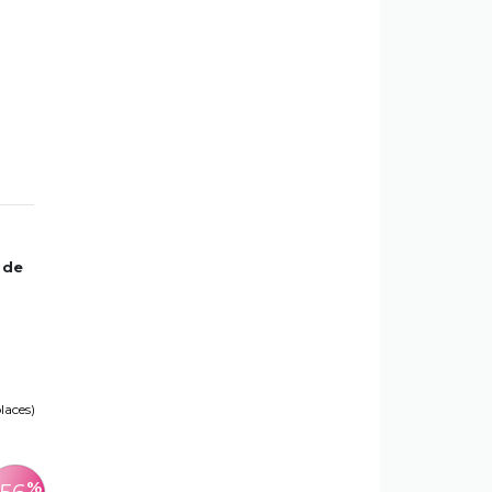
 de
places)
%