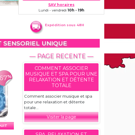
SAV horaires
Lundi - vendredi
10h - 19h
Expédition sous 48H
T SENSORIEL UNIQUE
— PAGE RECENTE —
COMMENT ASSOCIER
MUSIQUE ET SPA POUR UNE
%
-67
RELAXATION ET DÉTENTE
TOTALE
Comment associer musique et spa
pour une relaxation et détente
totale...
Visiter la page
DUIT
SPA, RELAXATION ET