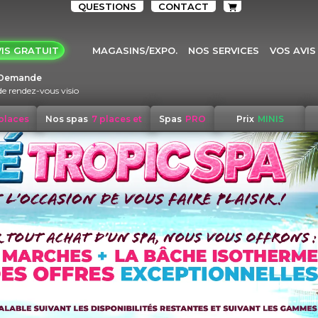
QUESTIONS
CONTACT
IS GRATUIT
MAGASINS/EXPO.
NOS SERVICES
VOS AVIS
Demande
de rendez-vous visio
 places
Nos spas
7 places et
Spas
PRO
Prix
MINIS
+