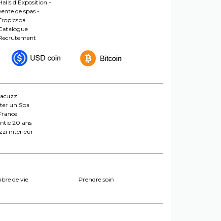
Halls d'Exposition -
vente de spas -
Tropicspa
Catalogue
Recrutement
jacuzzi
ter un Spa
France
ntie 20 ans
zi intérieur
ibre de vie
Prendre soin