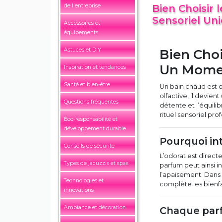
de l'entreprise
Bien Choisir
Sensoriel Un
Accessoires et
équipements
Astuces et DIY
Bien Choi
Un Momen
Inspiration et tendances
Santé et bien-être
Un bain chaud est d
olfactive, il devien
Questions fréquentes
détente et l’équili
rituel sensoriel p
Éco-responsabilité et
développement durable
Pourquoi in
Conseils de sécurité
L’odorat est direc
Types de jacuzzis et spas
parfum peut ainsi in
l’apaisement. Dans
Technologies et
complète les bienfa
innovations
Ambiance et décoration
Chaque parf