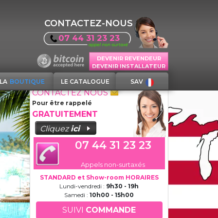
CONTACTEZ-NOUS
07 44 31 23 23
DEVENIR REVENDEUR
DEVENIR INSTALLATEUR
LA
BOUTIQUE
LE CATALOGUE
SAV
CONTACTEZ NOUS
Pour être rappelé
GRATUITEMENT
Cliquez
ici
07 44 31 23 23
Appels non-surtaxés
STANDARD et Show-room HORAIRES
Lundi-vendredi :
9h30 - 19h
Samedi :
10h00 - 15h00
SUIVI
COMMANDE