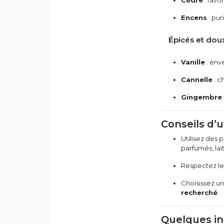
Cèdre
: favor
Encens
: pur
Épicés et dou
Vanille
: env
Cannelle
: c
Gingembre
Conseils d’u
Utilisez des 
parfumés, lai
Respectez les
Choisissez u
recherché
.
Quelques in