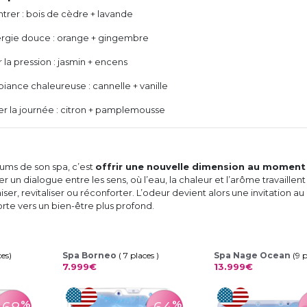
trer : bois de cèdre + lavande
rgie douce : orange + gingembre
 la pression : jasmin + encens
iance chaleureuse : cannelle + vanille
r la journée : citron + pamplemousse
rfums de son spa, c’est
offrir une nouvelle dimension au moment
éer un dialogue entre les sens, où l’eau, la chaleur et l’arôme travaillent
er, revitaliser ou réconforter. L’odeur devient alors une invitation au
orte vers un bien-être plus profond.
ces)
Spa Borneo
( 7 places )
Spa Nage Ocean
(9 
7.999€
13.999€
%
%