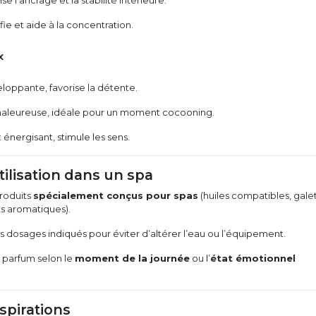
ise l’ancrage et la stabilité intérieure.
ifie et aide à la concentration.
x
eloppante, favorise la détente.
haleureuse, idéale pour un moment cocooning.
: énergisant, stimule les sens.
tilisation dans un spa
produits
spécialement conçus pour spas
(huiles compatibles, gale
ts aromatiques).
 dosages indiqués pour éviter d’altérer l’eau ou l’équipement.
n parfum selon le
moment de la journée
ou l’
état émotionnel
spirations