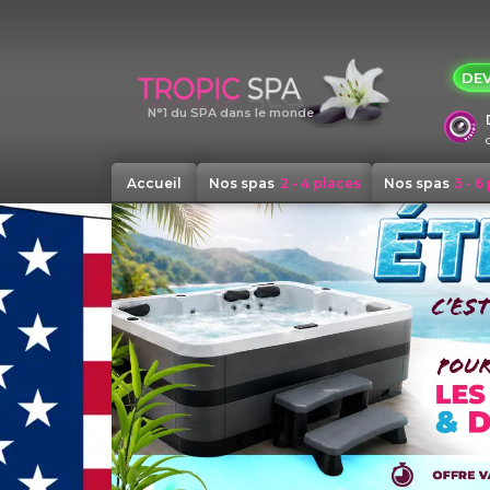
Panneau de gestion des cookies
DEV
N°1 du SPA dans le monde
Accueil
Nos spas
2 - 4 places
Nos spas
5 - 6