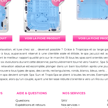
-68
-64
ODUIT
VOIR LA FICHE PRODUIT
VOIR LA FICHE PRO
elaxation, et luxe chez soi ... devenait possible ? Grâce à Tropicspa et sa larg
à tous, auparavant réservé à une clientèle aisée et élitiste, le spa jacuzzi es
 le meilleur rapport qualité prix sur le marché. Et tous les spas sont orientés vers l
ix évolutions durant cette décennie, particulièrement tourné vers l'avenir, Spa
 la relaxation absolue est escomptée, plonger dans un bain tourbillon après une j
trouvera tous types de spas, des carrés, rectangulaires, ronds, blancs, bleus, verts ...
d'un spa devient simple. Spa Sun et TropicSpa se plient à toutes les envies. Exempl
 l'espace, alors qu'un couple, ayant une terrasse réduite s'orientera vers un Rio ou
US
AIDE & QUESTIONS
NOS SERVICES
Questions
SAV
Expéditions et retours
Nos services +