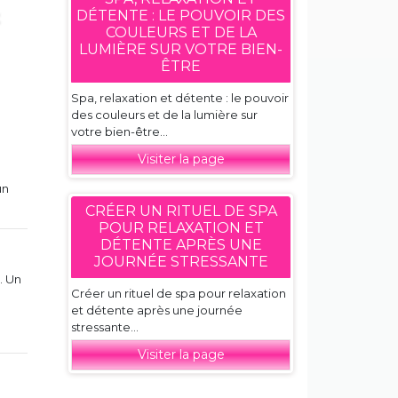
DÉTENTE : LE POUVOIR DES
COULEURS ET DE LA
LUMIÈRE SUR VOTRE BIEN-
ÊTRE
r
Spa, relaxation et détente : le pouvoir
des couleurs et de la lumière sur
votre bien-être...
Visiter la page
un
CRÉER UN RITUEL DE SPA
POUR RELAXATION ET
DÉTENTE APRÈS UNE
JOURNÉE STRESSANTE
. Un
Créer un rituel de spa pour relaxation
et détente après une journée
stressante...
Visiter la page