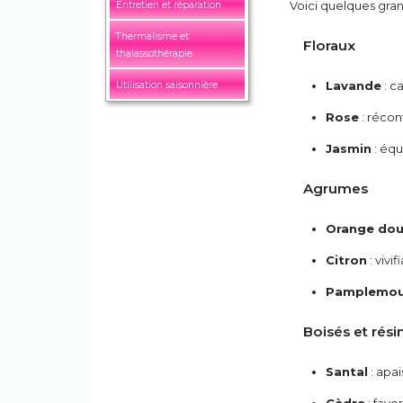
Voici quelques grande
Entretien et réparation
Thermalisme et
Floraux
thalassothérapie
Lavande
: c
Utilisation saisonnière
Rose
: récon
Jasmin
: équ
Agrumes
Orange do
Citron
: vivif
Pamplemou
Boisés et rés
Santal
: apai