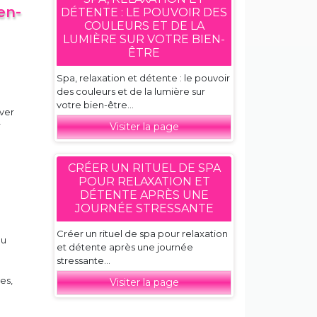
en-
DÉTENTE : LE POUVOIR DES
COULEURS ET DE LA
LUMIÈRE SUR VOTRE BIEN-
ÊTRE
Spa, relaxation et détente : le pouvoir
des couleurs et de la lumière sur
votre bien-être...
uver
r
Visiter la page
CRÉER UN RITUEL DE SPA
POUR RELAXATION ET
DÉTENTE APRÈS UNE
JOURNÉE STRESSANTE
Créer un rituel de spa pour relaxation
au
et détente après une journée
stressante...
es,
Visiter la page