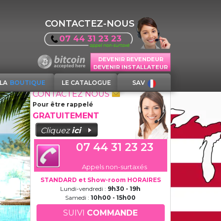
CONTACTEZ-NOUS
07 44 31 23 23
DEVENIR REVENDEUR
DEVENIR INSTALLATEUR
LA
BOUTIQUE
LE CATALOGUE
SAV
CONTACTEZ NOUS
Pour être rappelé
GRATUITEMENT
Cliquez
ici
07 44 31 23 23
Appels non-surtaxés
STANDARD et Show-room HORAIRES
Lundi-vendredi :
9h30 - 19h
Samedi :
10h00 - 15h00
SUIVI
COMMANDE