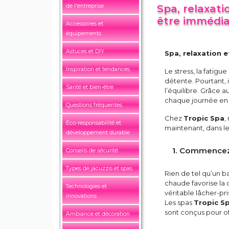
de l'entreprise
Spa, relaxati
être immédi
Accessoires et
équipements
Astuces et DIY
Spa, relaxation e
Inspiration et tendances
Le stress, la fatigu
détente. Pourtant, 
Santé et bien-être
l’équilibre. Grâce a
chaque journée en 
Questions fréquentes
Chez
Tropic Spa
,
Éco-responsabilité et
maintenant, dans l
développement durable
1. Commencez
Conseils de sécurité
Types de jacuzzis et spas
Rien de tel qu’un b
chaude favorise la 
Technologies et
véritable lâcher-pri
innovations
Les spas
Tropic S
sont conçus pour of
Ambiance et décoration