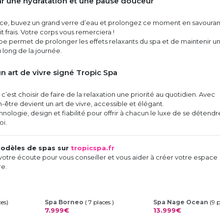
ar une hydratation et une pause douceur
e, buvez un grand verre d’eau et prolongez ce moment en savouran
it frais. Votre corps vous remerciera !
pe permet de prolonger les effets relaxants du spa et de maintenir u
u long de la journée.
un art de vivre signé Tropic Spa
 c’est choisir de faire de la relaxation une priorité au quotidien. Avec
en-être devient un art de vivre, accessible et élégant.
hnologie, design et fiabilité pour offrir à chacun le luxe de se détendr
oi.
odèles de spas sur
tropicspa.fr
votre écoute pour vous conseiller et vous aider à créer votre espace
re.
ces)
Spa Borneo
( 7 places )
Spa Nage Ocean
(9 
7.999€
13.999€