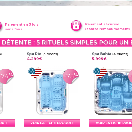
Paiement sécurisé
Paiement en 3 fois
(contre remboursement)
sans frais
 DÉTENTE : 5 RITUELS SIMPLES POUR UN
s)
Spa Rio
(3 places)
Spa Bahia
(4 places)
4.299€
5.999€
%
%
-74
-75
ODUIT
VOIR LA FICHE PRODUIT
VOIR LA FICHE PRO