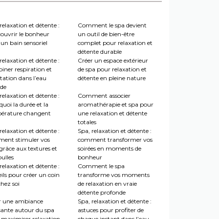
relaxation et détente :
Comment le spa devient
couvrir le bonheur
un outil de bien-être
un bain sensoriel
complet pour relaxation et
détente durable
relaxation et détente :
Créer un espace extérieur
iner respiration et
de spa pour relaxation et
tation dans l’eau
détente en pleine nature
de
relaxation et détente :
Comment associer
uoi la durée et la
aromathérapie et spa pour
érature changent
une relaxation et détente
totales
relaxation et détente :
Spa, relaxation et détente :
ent stimuler vos
comment transformer vos
grâce aux textures et
soirées en moments de
ulles
bonheur
relaxation et détente :
Comment le spa
ils pour créer un coin
transforme vos moments
hez soi
de relaxation en vraie
détente profonde
r une ambiance
Spa, relaxation et détente :
sante autour du spa
astuces pour profiter de
 maximiser relaxation
chaque instant dans l’eau