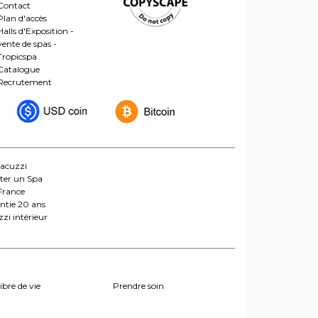
Contact
Plan d'accès
Halls d'Exposition -
vente de spas -
Tropicspa
Catalogue
Recrutement
jacuzzi
ter un Spa
France
ntie 20 ans
zi intérieur
ibre de vie
Prendre soin