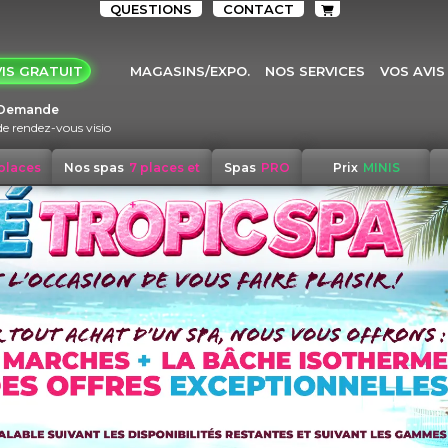
QUESTIONS
CONTACT
IS GRATUIT
MAGASINS/EXPO.
NOS SERVICES
VOS AVIS
Demande
de rendez-vous visio
 places
Nos spas
7 places et
Spas
PRO
Prix
MINIS
+