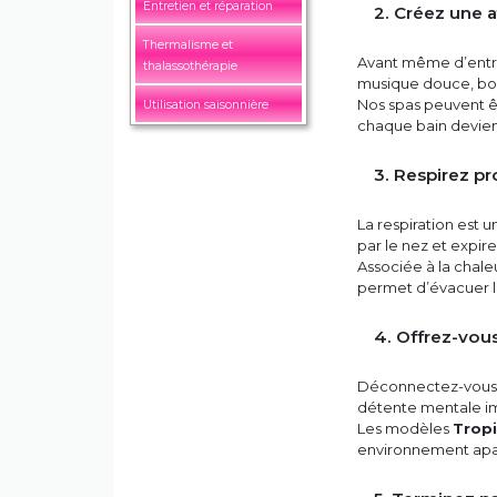
Entretien et réparation
2. Créez une
Thermalisme et
Avant même d’entre
thalassothérapie
musique douce, boug
Nos spas peuvent êt
Utilisation saisonnière
chaque bain devienn
3. Respirez 
La respiration est 
par le nez et expi
Associée à la chale
permet d’évacuer le 
4. Offrez-vou
Déconnectez-vous d
détente mentale i
Les modèles
Tropi
environnement apais