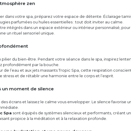
 atmosphère zen
r dans votre spa, préparez votre espace de détente. Éclairage tami
ies parfumées ou huiles essentielles : tout doit inviter au calme.
re intégrés dans un espace extérieur ou intérieur personnalisé, pou
e un rituel sensoriel unique.
profondément
un pilier du bien-être. Pendant votre séance dans le spa, inspirez lent
rez profondément par la bouche.
ur de l’eau et aux jets massants Tropic Spa, cette respiration conscien
stress et de rétablir une harmonie entre le corps et l’esprit.
s un moment de silence
es écrans et laissez le calme vous envelopper. Le silence favorise u
mmédiate.
c Spa
sont équipés de systèmes silencieux et performants, créant un
ant propice à la méditation et à la relaxation profonde.