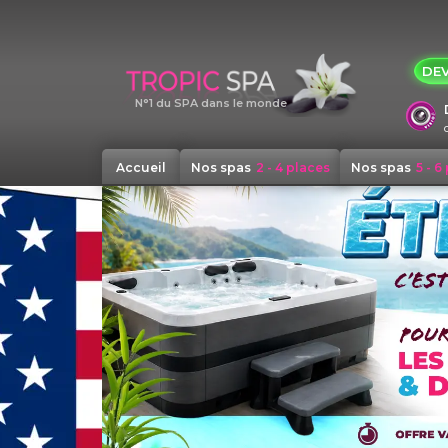
Panneau de gestion des cookies
DEV
N°1 du SPA dans le monde
Accueil
Nos spas
2 - 4 places
Nos spas
5 - 6