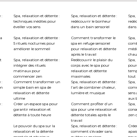
 :
Spa, relaxation et détente :
Spa, relaxation et détente :
Spa, 
techniques inédites pour
redécouvrir le bonheur
redé
éveiller vos sens
dans un bain sensoriel
dans 
la
Spa, relaxation et détente :
Comment transformer le
Spa, 
5 rituels nocturnes pour
spa en refuge sensoriel
comb
améliorer le sommeil
pour relaxation et détente
médi
après le travail
chau
t
Spa, relaxation et détente :
Redécouvrir le plaisir du
Spa, 
intégrer des rituels
corps avec le spa pour
pourq
matinaux pour
relaxation et détente
temp
commencer zen
maximales
tout
 :
Comment transformer un
Spa, relaxation et détente :
Spa, 
on
simple bain en spa de
l’art de combiner chaleur,
comm
relaxation et détente
lumière et musique
sens 
ultime
aux b
 :
Créer un espace spa pour
Comment profiter d’un
Spa, 
garantir relaxation et
spa pour une relaxation et
conse
détente à toute heure
détente totales après le
zen c
travail
Le pouvoir du spa sur la
Spa, relaxation et détente :
Crée
relaxation et la détente
comment s’évader sans
apai
mentale et physique
quitter sa maison
pour