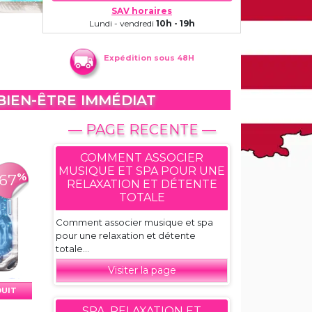
SAV horaires
Lundi - vendredi
10h - 19h
Expédition sous 48H
 BIEN-ÊTRE IMMÉDIAT
— PAGE RECENTE —
COMMENT ASSOCIER
MUSIQUE ET SPA POUR UNE
%
-67
RELAXATION ET DÉTENTE
TOTALE
Comment associer musique et spa
pour une relaxation et détente
totale...
Visiter la page
DUIT
SPA, RELAXATION ET