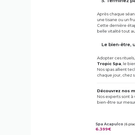
5. Terminez p
Après chaque séanc
une tisane ou un fru
Cette dernière éta
belle vitalité tout a
Le bien-être, 
Adopter ces rituels,
Tropic Spa
, le bi
Nos spas allient tec
chaque jour, chez s
Découvrez nos m
Nos experts sont à 
bien-être sur mesu
Spa Acapulco
(6 pla
6.399€