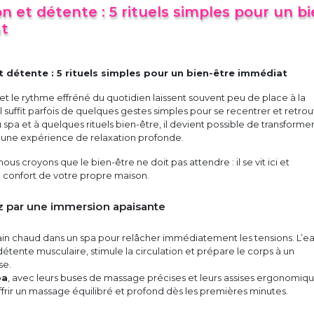
on et détente : 5 rituels simples pour un bi
at
t détente : 5 rituels simples pour un bien-être immédiat
e et le rythme effréné du quotidien laissent souvent peu de place à la
il suffit parfois de quelques gestes simples pour se recentrer et retro
u spa et à quelques rituels bien-être, il devient possible de transforme
une expérience de relaxation profonde.
 nous croyons que le bien-être ne doit pas attendre : il se vit ici et
e confort de votre propre maison.
 par une immersion apaisante
ain chaud dans un spa pour relâcher immédiatement les tensions. L’e
détente musculaire, stimule la circulation et prépare le corps à un
se.
pa
, avec leurs buses de massage précises et leurs assises ergonomiqu
frir un massage équilibré et profond dès les premières minutes.