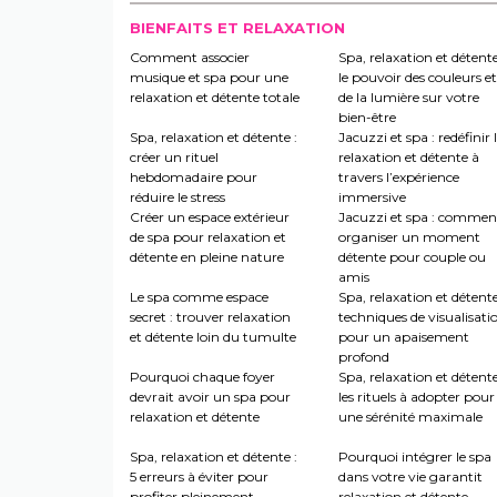
BIENFAITS ET RELAXATION
Comment associer
Spa, relaxation et détente
musique et spa pour une
le pouvoir des couleurs et
relaxation et détente totale
de la lumière sur votre
bien-être
Spa, relaxation et détente :
Jacuzzi et spa : redéfinir 
créer un rituel
relaxation et détente à
hebdomadaire pour
travers l’expérience
réduire le stress
immersive
Créer un espace extérieur
Jacuzzi et spa : commen
de spa pour relaxation et
organiser un moment
détente en pleine nature
détente pour couple ou
amis
Le spa comme espace
Spa, relaxation et détente
secret : trouver relaxation
techniques de visualisati
et détente loin du tumulte
pour un apaisement
profond
Pourquoi chaque foyer
Spa, relaxation et détente
devrait avoir un spa pour
les rituels à adopter pour
relaxation et détente
une sérénité maximale
Spa, relaxation et détente :
Pourquoi intégrer le spa
5 erreurs à éviter pour
dans votre vie garantit
profiter pleinement
relaxation et détente