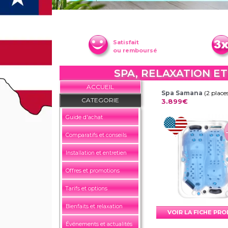
Satisfait
ou remboursé
SPA, RELAXATION ET
ACCUEIL
Spa Samana
(2 place
CATEGORIE
3.899€
Guide d'achat
Comparatifs et conseils
Installation et entretien
Offres et promotions
Tarifs et options
Bienfaits et relaxation
VOIR LA FICHE PR
Événements et actualités