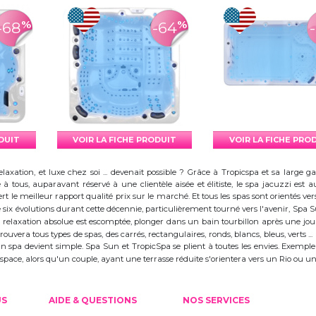
%
%
-68
-64
ODUIT
VOIR LA FICHE PRODUIT
VOIR LA FICHE PRO
elaxation, et luxe chez soi ... devenait possible ? Grâce à Tropicspa et sa larg
à tous, auparavant réservé à une clientèle aisée et élitiste, le spa jacuzzi es
 le meilleur rapport qualité prix sur le marché. Et tous les spas sont orientés vers l
ix évolutions durant cette décennie, particulièrement tourné vers l'avenir, Spa
 la relaxation absolue est escomptée, plonger dans un bain tourbillon après une j
trouvera tous types de spas, des carrés, rectangulaires, ronds, blancs, bleus, verts ...
d'un spa devient simple. Spa Sun et TropicSpa se plient à toutes les envies. Exempl
 l'espace, alors qu'un couple, ayant une terrasse réduite s'orientera vers un Rio ou
US
AIDE & QUESTIONS
NOS SERVICES