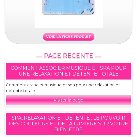
VOIR LA FICHE PRODUIT
— PAGE RECENTE —
COMMENT ASSOCIER MUSIQUE ET SPA POUR
UNE RELAXATION ET DÉTENTE TOTALE
Comment associer musique et spa pour une relaxation et
détente totale...
Visiter la page
SPA, RELAXATION ET DÉTENTE : LE POUVOIR
DES COULEURS ET DE LA LUMIÈRE SUR VOTRE
BIEN-ÊTRE