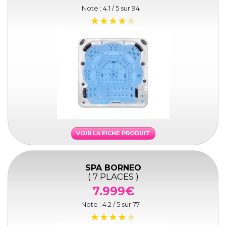
Note :
4.1
/ 5 sur
94
VOIR LA FICHE PRODUIT
SPA BORNEO
( 7 PLACES )
7.999€
Note :
4.2
/ 5 sur
77