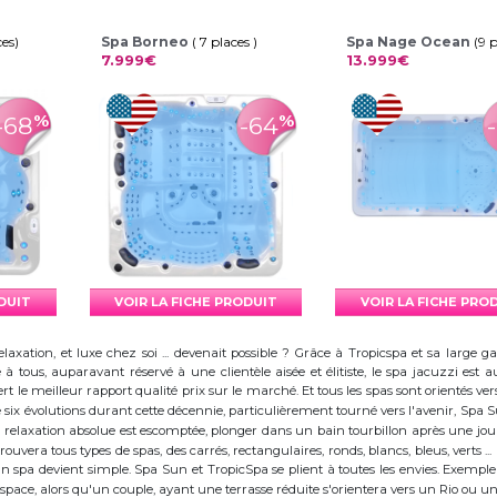
ces)
Spa Borneo
( 7 places )
Spa Nage Ocean
(9 
7.999€
13.999€
%
%
-68
-64
ODUIT
VOIR LA FICHE PRODUIT
VOIR LA FICHE PRO
elaxation, et luxe chez soi ... devenait possible ? Grâce à Tropicspa et sa larg
à tous, auparavant réservé à une clientèle aisée et élitiste, le spa jacuzzi es
 le meilleur rapport qualité prix sur le marché. Et tous les spas sont orientés vers l
ix évolutions durant cette décennie, particulièrement tourné vers l'avenir, Spa
 la relaxation absolue est escomptée, plonger dans un bain tourbillon après une j
trouvera tous types de spas, des carrés, rectangulaires, ronds, blancs, bleus, verts ...
d'un spa devient simple. Spa Sun et TropicSpa se plient à toutes les envies. Exempl
 l'espace, alors qu'un couple, ayant une terrasse réduite s'orientera vers un Rio ou