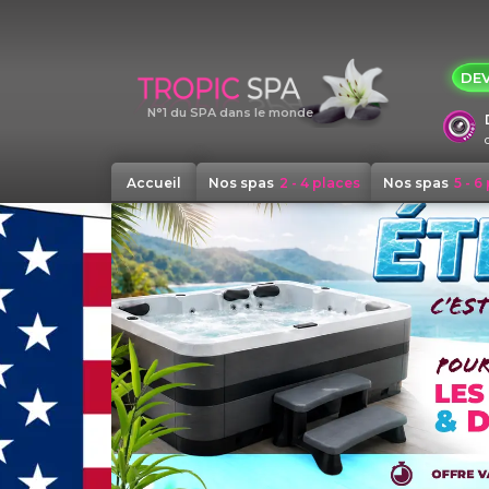
Panneau de gestion des cookies
DEV
N°1 du SPA dans le monde
Accueil
Nos spas
2 - 4 places
Nos spas
5 - 6