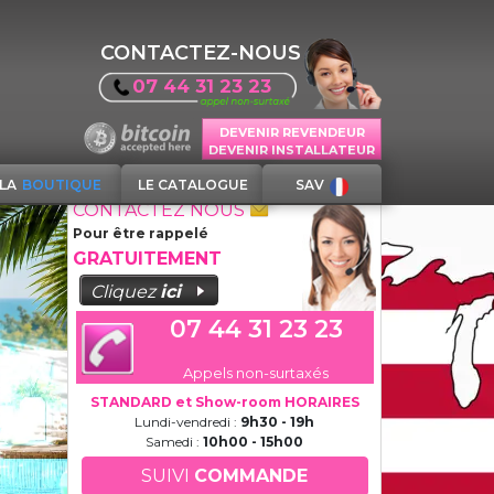
CONTACTEZ-NOUS
07 44 31 23 23
DEVENIR REVENDEUR
DEVENIR INSTALLATEUR
LA
BOUTIQUE
LE CATALOGUE
SAV
CONTACTEZ NOUS
Pour être rappelé
GRATUITEMENT
Cliquez
ici
07 44 31 23 23
Appels non-surtaxés
STANDARD et Show-room HORAIRES
Lundi-vendredi :
9h30 - 19h
Samedi :
10h00 - 15h00
SUIVI
COMMANDE