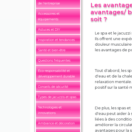
de l'entreprise
Les avantages
avantages/ b
Accessoires et
soit ?
équipements
Astuces et DIY
Le spa et le jacuzz
Ils offrent une expé
Inspiration et tendances
douleur musculaire 
les avantages de po
Santé et bien-être
Questions fréquentes
Tout d'abord, les sp
Éco-responsabilité et
d'eau et de la chal
développement durable
relaxation mentale. 
Conseils de sécurité
positif sur la santé
Types de jacuzzis et spas
Technologies et
De plus, les spas e
innovations
d'eau peut aider à s
liées à des conditi
Ambiance et décoration
améliorer la circula
avantages pour la s