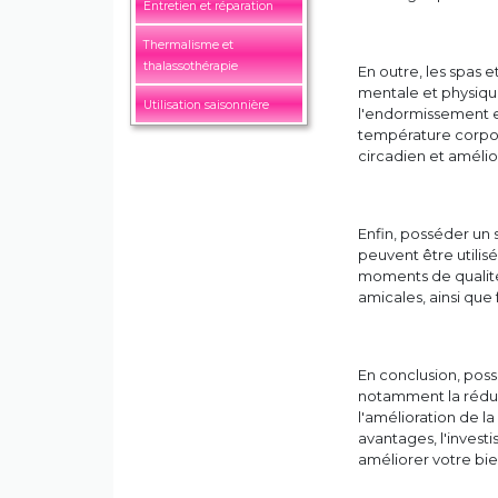
Entretien et réparation
Thermalisme et
thalassothérapie
En outre, les spas e
mentale et physique
Utilisation saisonnière
l'endormissement et
température corpor
circadien et amélio
Enfin, posséder un 
peuvent être utilis
moments de qualité 
amicales, ainsi que
En conclusion, poss
notamment la réduct
l'amélioration de l
avantages, l'invest
améliorer votre bie