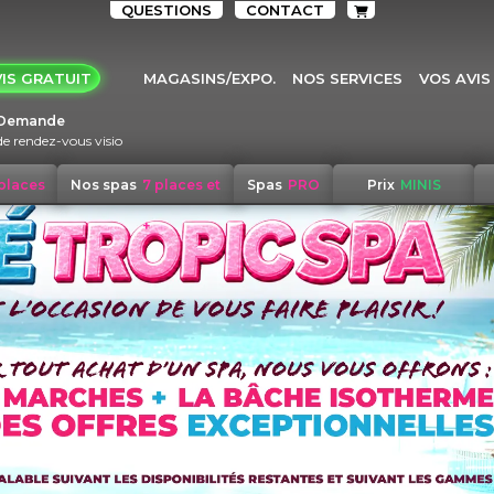
QUESTIONS
CONTACT
IS GRATUIT
MAGASINS/EXPO.
NOS SERVICES
VOS AVIS
Demande
de rendez-vous visio
 places
Nos spas
7 places et
Spas
PRO
Prix
MINIS
+