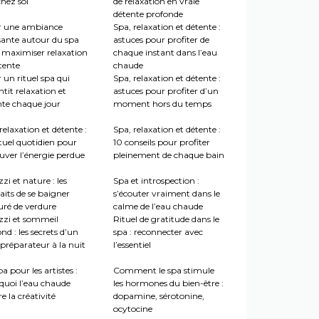
hez soi
de relaxation en vraie
détente profonde
r une ambiance
Spa, relaxation et détente :
sante autour du spa
astuces pour profiter de
 maximiser relaxation
chaque instant dans l’eau
tente
chaude
 un rituel spa qui
Spa, relaxation et détente :
tit relaxation et
astuces pour profiter d’un
nte chaque jour
moment hors du temps
relaxation et détente :
Spa, relaxation et détente :
tuel quotidien pour
10 conseils pour profiter
uver l’énergie perdue
pleinement de chaque bain
zi et nature : les
Spa et introspection :
aits de se baigner
s’écouter vraiment dans le
uré de verdure
calme de l’eau chaude
zzi et sommeil
Rituel de gratitude dans le
nd : les secrets d’un
spa : reconnecter avec
préparateur à la nuit
l’essentiel
a pour les artistes :
Comment le spa stimule
quoi l’eau chaude
les hormones du bien-être :
re la créativité
dopamine, sérotonine,
ocytocine