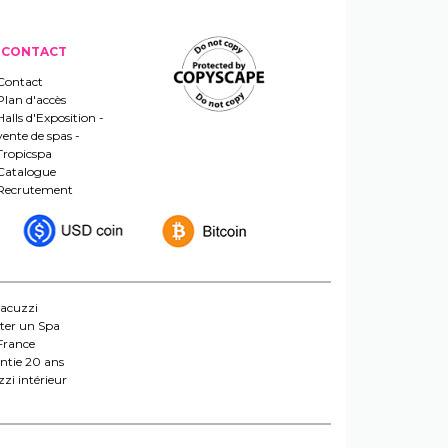
CONTACT
Contact
Plan d'accès
Halls d'Exposition -
vente de spas -
Tropicspa
Catalogue
Recrutement
jacuzzi
ter un Spa
France
ntie 20 ans
zi intérieur