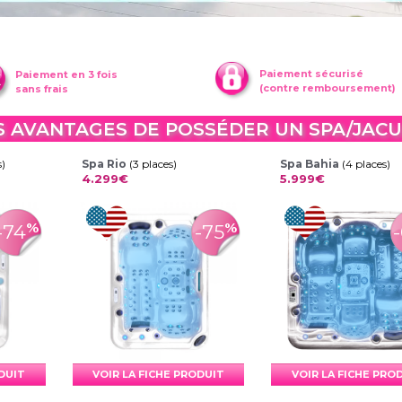
Paiement sécurisé
Paiement en 3 fois
(contre remboursement)
sans frais
S AVANTAGES DE POSSÉDER UN SPA/JACU
s)
Spa Rio
(3 places)
Spa Bahia
(4 places)
4.299€
5.999€
%
%
-74
-75
ODUIT
VOIR LA FICHE PRODUIT
VOIR LA FICHE PRO