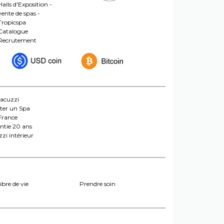
Halls d'Exposition -
vente de spas -
Tropicspa
Catalogue
Recrutement
jacuzzi
ter un Spa
France
ntie 20 ans
zi intérieur
ibre de vie
Prendre soin