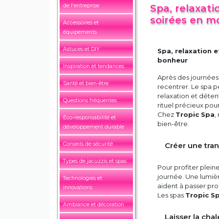
de l'entreprise
Spa, relaxat
soirées en 
Accessoires et
équipements
Astuces et DIY
Spa, relaxation 
bonheur
Inspiration et tendances
Après des journées 
Santé et bien-être
recentrer. Le spa 
relaxation et détent
Questions fréquentes
rituel précieux pour
Chez
Tropic Spa
,
Éco-responsabilité et
bien-être.
développement durable
Conseils de sécurité
Créer une tran
Types de jacuzzis et spas
Pour profiter pleine
journée. Une lumiè
Technologies et
aident à passer p
innovations
Les spas
Tropic S
Ambiance et décoration
Laisser la chal