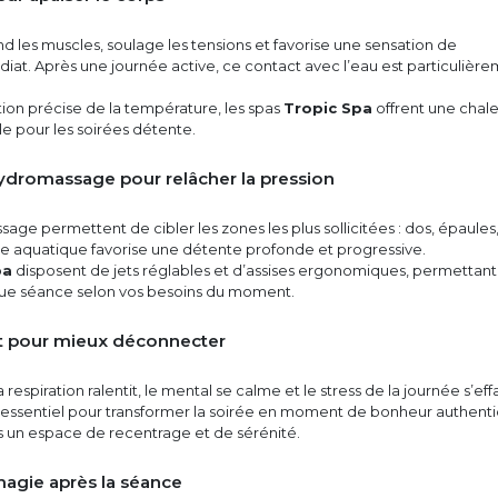
 les muscles, soulage les tensions et favorise une sensation de
at. Après une journée active, ce contact avec l’eau est particulièr
tion précise de la température, les spas
Tropic Spa
offrent une chal
e pour les soirées détente.
hydromassage pour relâcher la pression
sage permettent de cibler les zones les plus sollicitées : dos, épaules
 aquatique favorise une détente profonde et progressive.
pa
disposent de jets réglables et d’assises ergonomiques, permettant
ue séance selon vos besoins du moment.
rit pour mieux déconnecter
a respiration ralentit, le mental se calme et le stress de la journée s’eff
t essentiel pour transformer la soirée en moment de bonheur authent
s un espace de recentrage et de sérénité.
magie après la séance