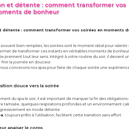
ion et détente : comment transformer vos
moments de bonheur
et détente : comment transformer vos soirées en moments d
souvent bien remplies, les soirées sont le moment idéal pour ralentir 
permet de transformer ces instants en véritables moments de bonheur
e prennent tout leur sens. Intégré à votre routine du soir, il devient u
 finir la journée en douceur.
 nous concevons nos spas pour faire de chaque soirée une expérienc
sition douce vers la soirée
ment du spa le soir, il est important de marquer la fin des obligations 
re tamisée, quelques respirations profondes et un environnement ca
rogressivement en mode détente.
pa
, toujours prêts à l’utilisation, facilitent cette transition sans effort.
eur apaiser le corps