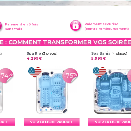
Paiement sécurisé
Paiement en 3 fois
(contre remboursement)
sans frais
TE : COMMENT TRANSFORMER VOS SOIR
s)
Spa Rio
(3 places)
Spa Bahia
(4 places)
4.299€
5.999€
%
%
-74
-75
ODUIT
VOIR LA FICHE PRODUIT
VOIR LA FICHE PRO