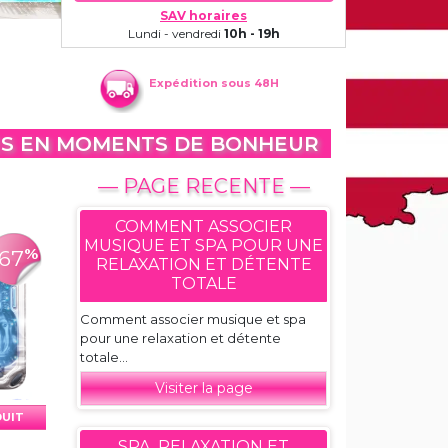
SAV horaires
Lundi - vendredi
10h - 19h
Expédition sous 48H
ÉES EN MOMENTS DE BONHEUR
— PAGE RECENTE —
COMMENT ASSOCIER
MUSIQUE ET SPA POUR UNE
%
-67
RELAXATION ET DÉTENTE
TOTALE
Comment associer musique et spa
pour une relaxation et détente
totale...
Visiter la page
DUIT
SPA, RELAXATION ET