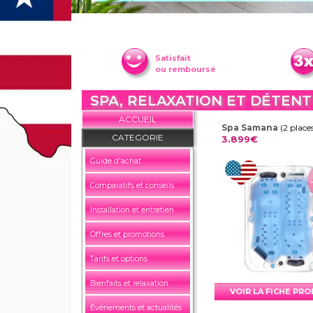
Satisfait
ou remboursé
SPA, RELAXATION ET DÉTEN
ACCUEIL
Spa Samana
(2 place
CATEGORIE
3.899€
Guide d'achat
Comparatifs et conseils
Installation et entretien
Offres et promotions
Tarifs et options
Bienfaits et relaxation
VOIR LA FICHE PR
Événements et actualités