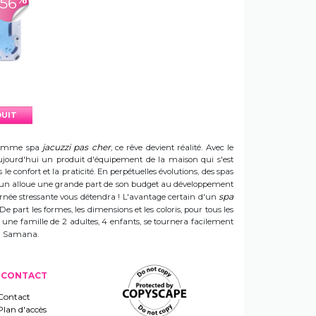
-56
DUIT
jacuzzi pas cher
e gamme spa
, ce rêve devient réalité. Avec le
t aujourd'hui un produit d'équipement de la maison qui s'est
e confort et la praticité. En perpétuelles évolutions, des spas
 Sun alloue une grande part de son budget au développement
spa
ournée stressante vous détendra ! L'avantage certain d'un
 De part les formes, les dimensions et les coloris, pour tous les
e une famille de 2 adultes, 4 enfants, se tournera facilement
 un Samana.
CONTACT
Contact
Plan d'accès