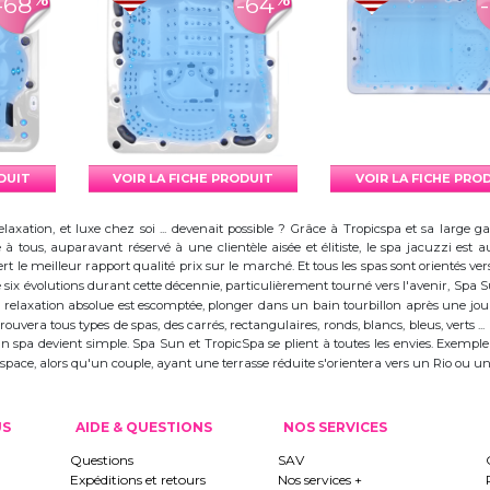
-68
-64
ODUIT
VOIR LA FICHE PRODUIT
VOIR LA FICHE PRO
elaxation, et luxe chez soi ... devenait possible ? Grâce à Tropicspa et sa larg
à tous, auparavant réservé à une clientèle aisée et élitiste, le spa jacuzzi es
 le meilleur rapport qualité prix sur le marché. Et tous les spas sont orientés vers l
ix évolutions durant cette décennie, particulièrement tourné vers l'avenir, Spa
 la relaxation absolue est escomptée, plonger dans un bain tourbillon après une j
trouvera tous types de spas, des carrés, rectangulaires, ronds, blancs, bleus, verts ...
d'un spa devient simple. Spa Sun et TropicSpa se plient à toutes les envies. Exempl
 l'espace, alors qu'un couple, ayant une terrasse réduite s'orientera vers un Rio ou
US
AIDE & QUESTIONS
NOS SERVICES
Questions
SAV
Expéditions et retours
Nos services +