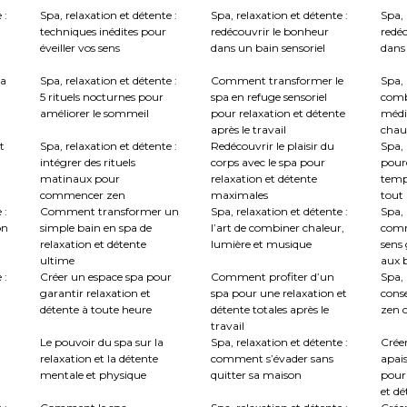
 :
Spa, relaxation et détente :
Spa, relaxation et détente :
Spa, 
techniques inédites pour
redécouvrir le bonheur
redé
éveiller vos sens
dans un bain sensoriel
dans 
la
Spa, relaxation et détente :
Comment transformer le
Spa, 
5 rituels nocturnes pour
spa en refuge sensoriel
comb
améliorer le sommeil
pour relaxation et détente
médi
après le travail
chau
t
Spa, relaxation et détente :
Redécouvrir le plaisir du
Spa, 
intégrer des rituels
corps avec le spa pour
pourq
matinaux pour
relaxation et détente
temp
commencer zen
maximales
tout
 :
Comment transformer un
Spa, relaxation et détente :
Spa, 
on
simple bain en spa de
l’art de combiner chaleur,
comm
relaxation et détente
lumière et musique
sens 
ultime
aux b
 :
Créer un espace spa pour
Comment profiter d’un
Spa, 
garantir relaxation et
spa pour une relaxation et
conse
détente à toute heure
détente totales après le
zen c
travail
Le pouvoir du spa sur la
Spa, relaxation et détente :
Crée
relaxation et la détente
comment s’évader sans
apai
mentale et physique
quitter sa maison
pour
et dé