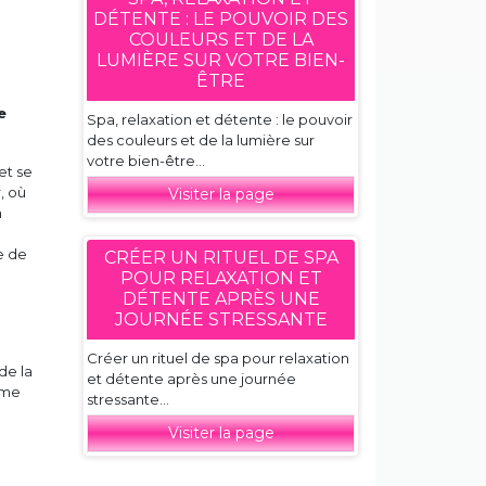
DÉTENTE : LE POUVOIR DES
COULEURS ET DE LA
LUMIÈRE SUR VOTRE BIEN-
ÊTRE
e
Spa, relaxation et détente : le pouvoir
des couleurs et de la lumière sur
votre bien-être...
et se
, où
Visiter la page
n
e de
CRÉER UN RITUEL DE SPA
POUR RELAXATION ET
DÉTENTE APRÈS UNE
JOURNÉE STRESSANTE
Créer un rituel de spa pour relaxation
de la
et détente après une journée
lme
stressante...
Visiter la page