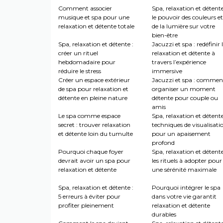
Comment associer
Spa, relaxation et détente
musique et spa pour une
le pouvoir des couleurs et
relaxation et détente totale
de la lumière sur votre
bien-être
Spa, relaxation et détente :
Jacuzzi et spa : redéfinir 
créer un rituel
relaxation et détente à
hebdomadaire pour
travers l’expérience
réduire le stress
immersive
Créer un espace extérieur
Jacuzzi et spa : commen
de spa pour relaxation et
organiser un moment
détente en pleine nature
détente pour couple ou
amis
Le spa comme espace
Spa, relaxation et détente
secret : trouver relaxation
techniques de visualisati
et détente loin du tumulte
pour un apaisement
profond
Pourquoi chaque foyer
Spa, relaxation et détente
devrait avoir un spa pour
les rituels à adopter pour
relaxation et détente
une sérénité maximale
Spa, relaxation et détente :
Pourquoi intégrer le spa
5 erreurs à éviter pour
dans votre vie garantit
profiter pleinement
relaxation et détente
durables