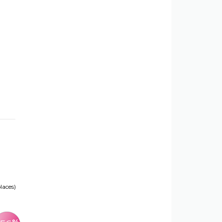
places)
%