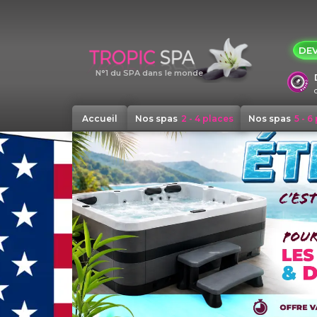
Panneau de gestion des cookies
DEV
N°1 du SPA dans le monde
Accueil
Nos spas
2 - 4 places
Nos spas
5 - 6