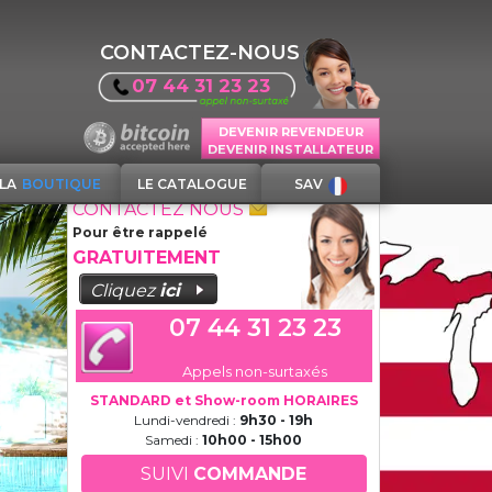
CONTACTEZ-NOUS
07 44 31 23 23
DEVENIR REVENDEUR
DEVENIR INSTALLATEUR
LA
BOUTIQUE
LE CATALOGUE
SAV
CONTACTEZ NOUS
Pour être rappelé
GRATUITEMENT
Cliquez
ici
07 44 31 23 23
Appels non-surtaxés
STANDARD et Show-room HORAIRES
Lundi-vendredi :
9h30 - 19h
Samedi :
10h00 - 15h00
SUIVI
COMMANDE