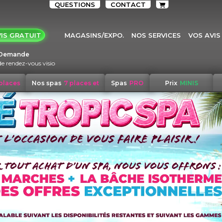
QUESTIONS
CONTACT
IS GRATUIT
MAGASINS/EXPO.
NOS SERVICES
VOS AVIS
Demande
de rendez-vous visio
 places
Nos spas
7 places et
Spas
PRO
Prix
MINIS
+