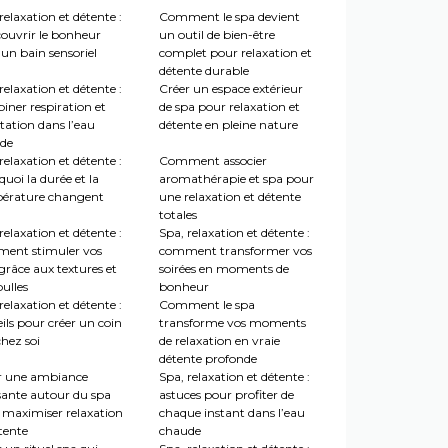
relaxation et détente :
Comment le spa devient
couvrir le bonheur
un outil de bien-être
un bain sensoriel
complet pour relaxation et
détente durable
relaxation et détente :
Créer un espace extérieur
iner respiration et
de spa pour relaxation et
tation dans l’eau
détente en pleine nature
de
relaxation et détente :
Comment associer
uoi la durée et la
aromathérapie et spa pour
érature changent
une relaxation et détente
totales
relaxation et détente :
Spa, relaxation et détente :
ent stimuler vos
comment transformer vos
grâce aux textures et
soirées en moments de
ulles
bonheur
relaxation et détente :
Comment le spa
ils pour créer un coin
transforme vos moments
hez soi
de relaxation en vraie
détente profonde
r une ambiance
Spa, relaxation et détente :
sante autour du spa
astuces pour profiter de
 maximiser relaxation
chaque instant dans l’eau
tente
chaude