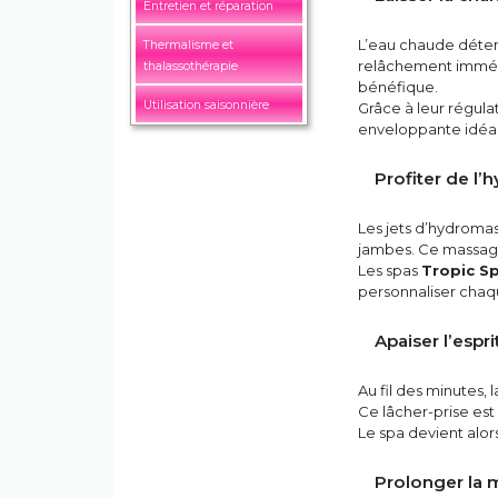
Entretien et réparation
L’eau chaude détend
Thermalisme et
relâchement immédi
thalassothérapie
bénéfique.
Utilisation saisonnière
Grâce à leur régula
enveloppante idéal
Profiter de l’
Les jets d’hydromas
jambes. Ce massage
Les spas
Tropic S
personnaliser chaq
Apaiser l’esp
Au fil des minutes, l
Ce lâcher-prise es
Le spa devient alor
Prolonger la 