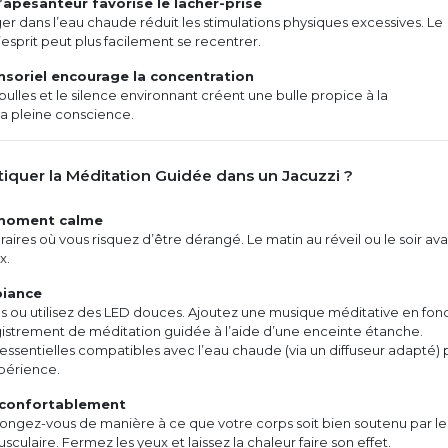
’apesanteur favorise le lâcher-prise
er dans l’eau chaude réduit les stimulations physiques excessives. Le
’esprit peut plus facilement se recentrer.
ensoriel encourage la concentration
 bulles et le silence environnant créent une bulle propice à la
la pleine conscience.
quer la Méditation Guidée dans un Jacuzzi ?
n moment calme
raires où vous risquez d’être dérangé. Le matin au réveil ou le soir ava
x.
biance
es ou utilisez des LED douces. Ajoutez une musique méditative en fon
istrement de méditation guidée à l’aide d’une enceinte étanche.
es essentielles compatibles avec l’eau chaude (via un diffuseur adapté)
xpérience.
s confortablement
longez-vous de manière à ce que votre corps soit bien soutenu par le
usculaire. Fermez les yeux et laissez la chaleur faire son effet.