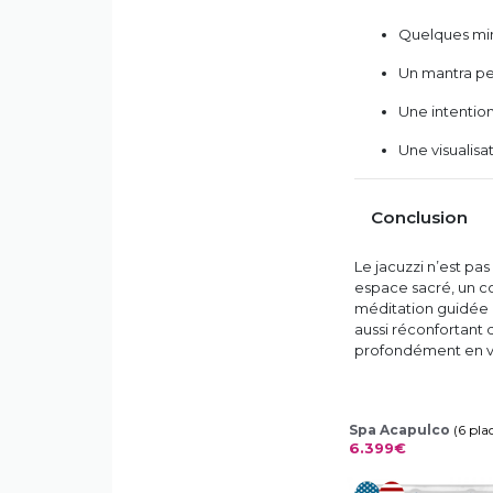
Quelques minu
Un mantra pe
Une intentio
Une visualisat
Conclusion
Le jacuzzi n’est pas
espace sacré, un co
méditation guidée à
aussi réconfortant 
profondément en v
Spa Acapulco
(6 pla
6.399€