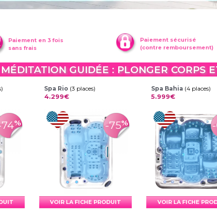
Paiement sécurisé
Paiement en 3 fois
(contre remboursement)
sans frais
 MÉDITATION GUIDÉE : PLONGER CORPS E
s)
Spa Rio
(3 places)
Spa Bahia
(4 places)
4.299€
5.999€
%
%
-74
-75
ODUIT
VOIR LA FICHE PRODUIT
VOIR LA FICHE PRO