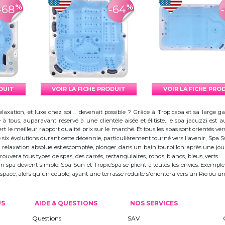
%
%
-68
-64
ODUIT
VOIR LA FICHE PRODUIT
VOIR LA FICHE PRO
elaxation, et luxe chez soi ... devenait possible ? Grâce à Tropicspa et sa larg
à tous, auparavant réservé à une clientèle aisée et élitiste, le spa jacuzzi es
 le meilleur rapport qualité prix sur le marché. Et tous les spas sont orientés vers l
ix évolutions durant cette décennie, particulièrement tourné vers l'avenir, Spa
 la relaxation absolue est escomptée, plonger dans un bain tourbillon après une j
trouvera tous types de spas, des carrés, rectangulaires, ronds, blancs, bleus, verts ...
d'un spa devient simple. Spa Sun et TropicSpa se plient à toutes les envies. Exempl
 l'espace, alors qu'un couple, ayant une terrasse réduite s'orientera vers un Rio ou
US
AIDE & QUESTIONS
NOS SERVICES
Questions
SAV