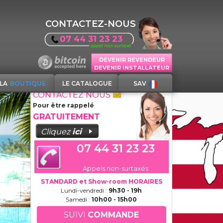
CONTACTEZ-NOUS
07 44 31 23 23
DEVENIR REVENDEUR
DEVENIR INSTALLATEUR
LA
BOUTIQUE
LE CATALOGUE
SAV
CONTACTEZ NOUS
Pour être rappelé
GRATUITEMENT
Cliquez
ici
07 44 31 23 23
Appels non-surtaxés
STANDARD et Show-room HORAIRES
Lundi-vendredi :
9h30 - 19h
Samedi :
10h00 - 15h00
SUIVI
COMMANDE