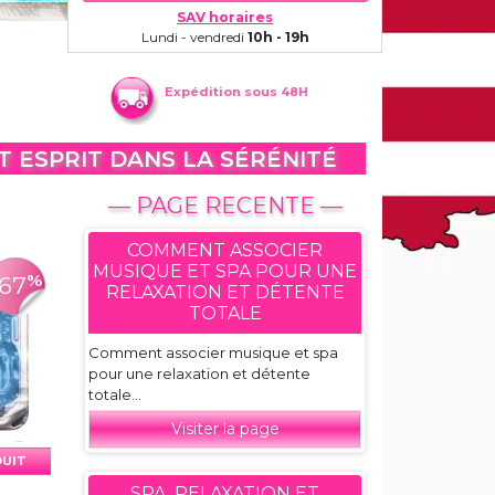
SAV horaires
Lundi - vendredi
10h - 19h
Expédition sous 48H
T ESPRIT DANS LA SÉRÉNITÉ
— PAGE RECENTE —
COMMENT ASSOCIER
MUSIQUE ET SPA POUR UNE
%
-67
RELAXATION ET DÉTENTE
TOTALE
Comment associer musique et spa
pour une relaxation et détente
totale...
Visiter la page
DUIT
SPA, RELAXATION ET