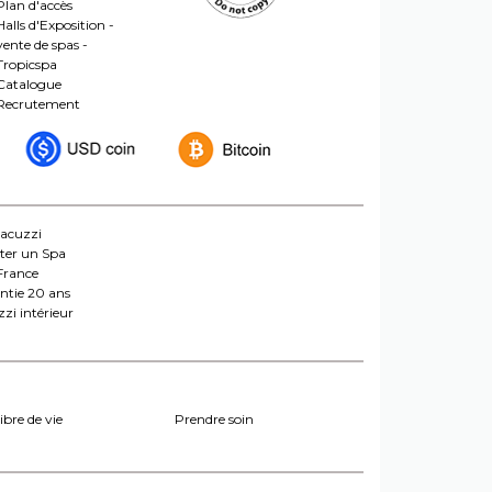
Plan d'accès
Halls d'Exposition -
vente de spas -
Tropicspa
Catalogue
Recrutement
jacuzzi
ter un Spa
France
ntie 20 ans
zi intérieur
ibre de vie
Prendre soin