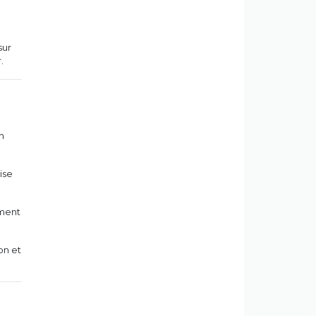
sur
.
on
ise
ement
on et