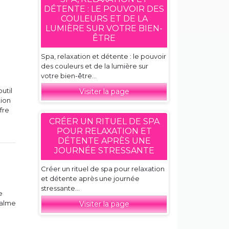
DÉTENTE : LE POUVOIR DES
COULEURS ET DE LA
LUMIÈRE SUR VOTRE BIEN-
ÊTRE
Spa, relaxation et détente : le pouvoir
des couleurs et de la lumière sur
votre bien-être...
util
Visiter la page
tion
fre
CRÉER UN RITUEL DE SPA
POUR RELAXATION ET
DÉTENTE APRÈS UNE
JOURNÉE STRESSANTE
Créer un rituel de spa pour relaxation
et détente après une journée
stressante...
e
calme
Visiter la page