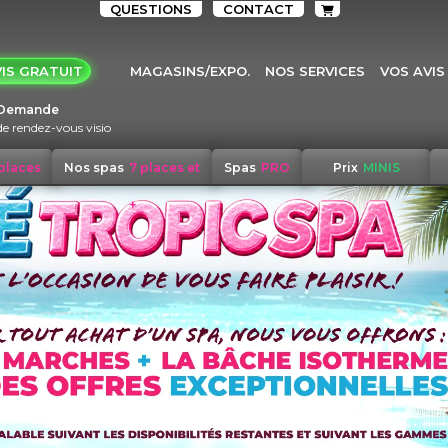
QUESTIONS
CONTACT
IS GRATUIT
MAGASINS/EXPO.
NOS SERVICES
VOS AVIS
Demande
de rendez-vous visio
 places
Nos spas
7 places et
Spas
PRO
Prix
MINIS
+