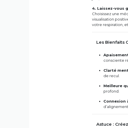
4. Laissez-vous 
Choisissez une médi
visualisation positi
votre respiration, 
Les Bienfaits
Apaisement
consciente ré
Clarté men
de recul.
Meilleure q
profond.
Connexion à
d’alignement
Astuce : Créez