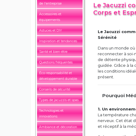
de l'entreprise
Le Jacuzzi c
Corps et Espr
Accessoires et
équipements
Astuces et DIY
Le Jacuzzi comme
Sérénité
Inspiration et tendances
Dans un monde où l
Santé et bien-être
reconnecter à soi-
de détente physiqu
Questions fréquentes
guidée. Grâce à la c
les conditions idéa
Éco-responsabilité et
présent.
développement durable
Conseils de sécurité
Pourquoi Médi
Types de jacuzzis et spas
1. Un environnem
Technologies et
La température cha
innovations
nerveux. Cet état d
et réceptif à la méd
Ambiance et décoration