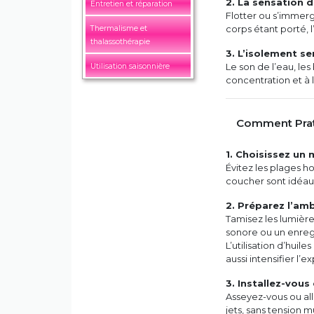
2. La sensation d
Entretien et réparation
Flotter ou s’immerg
corps étant porté, l
Thermalisme et
thalassothérapie
3. L’isolement s
Le son de l’eau, les
Utilisation saisonnière
concentration et à 
Comment Prati
1. Choisissez u
Évitez les plages ho
coucher sont idéau
2. Préparez l’am
Tamisez les lumièr
sonore ou un enreg
L’utilisation d’huil
aussi intensifier l’e
3. Installez-vou
Asseyez-vous ou al
jets, sans tension m