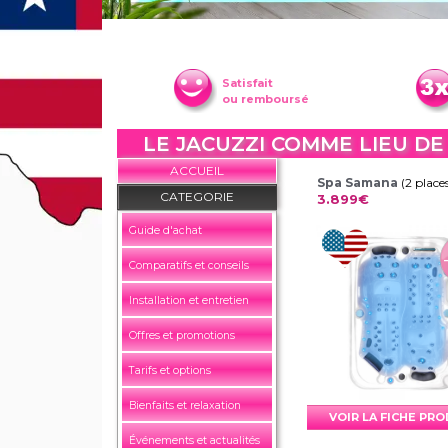
Satisfait
ou remboursé
LE JACUZZI COMME LIEU DE
ACCUEIL
Spa Samana
(2 place
CATEGORIE
3.899€
Guide d'achat
Comparatifs et conseils
Installation et entretien
Offres et promotions
Tarifs et options
Bienfaits et relaxation
VOIR LA FICHE PR
Événements et actualités