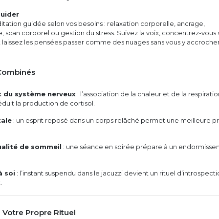
guider
tation guidée selon vos besoins : relaxation corporelle, ancrage,
ve, scan corporel ou gestion du stress. Suivez la voix, concentrez-vous 
et laissez les pensées passer comme des nuages sans vous y accrocher
 Combinés
 du système nerveux
: l’association de la chaleur et de la respirati
duit la production de cortisol.
tale
: un esprit reposé dans un corps relâché permet une meilleure pr
ualité de sommeil
: une séance en soirée prépare à un endormiss
 soi
: l’instant suspendu dans le jacuzzi devient un rituel d’introspecti
.
 Votre Propre Rituel