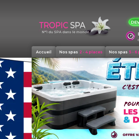
Panneau de gestion des cookies
DEV
N°1 du SPA dans le monde
Accueil
Nos spas
2 - 4 places
Nos spas
5 - 6