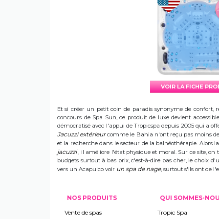
VOIR LA FICHE PR
Et si créer un petit coin de paradis synonyme de confort, r
concours de Spa Sun, ce produit de luxe devient accessible 
démocratisé avec l'appui de Tropicspa depuis 2005 qui a offert
Jacuzzi extérieur
comme le Bahia n'ont reçu pas moins de s
et la recherche dans le secteur de la balnéothérapie. Alors
jacuzzi
, il améliore l'état physique et moral. Sur ce site, on 
budgets surtout à bas prix, c'est-à-dire pas cher, le choix 
un spa de nage
vers un Acapulco voir
, surtout s'ils ont de
NOS PRODUITS
QUI SOMMES-NO
Vente de spas
Tropic Spa