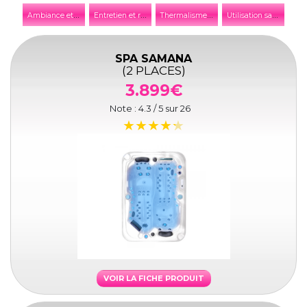
A
mbiance et décoration
E
ntretien et réparation
T
hermalisme et thalassothérapie
U
tilisation saisonnière
SPA SAMANA
(2 PLACES)
3.899€
Note :
4.3
/ 5 sur
26
VOIR LA FICHE PRODUIT