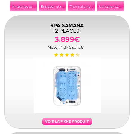
A
mbiance et décoration
E
ntretien et réparation
T
hermalisme et thalassothérapie
U
tilisation saisonnière
SPA SAMANA
(2 PLACES)
3.899€
Note :
4.3
/ 5 sur
26
VOIR LA FICHE PRODUIT