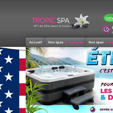
Panneau de gestion des cookies
DEV
N°1 du SPA dans le monde
Accueil
Nos spas
2 - 4 places
Nos spas
5 - 6