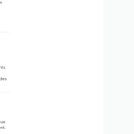
un
nts
 des
que
nt.