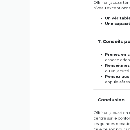
Offrir un jacuzzi té
niveau exceptionne
Un véritabl
Une capacit
7. Conseils p
Prenez en 
espace adapté
Renseignez-
ou un jacuzz
Pensez aux
appuie-têtes 
Conclusion
Offrir un jacuzzi en 
centré sur le confor
les grandes occasio
Que ce soit pour u