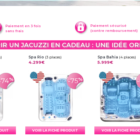
Paiement sécurisé
Paiement en 3 fois
(contre remboursement)
sans frais
R UN JACUZZI EN CADEAU : UNE IDÉE OR
s)
Spa Rio
(3 places)
Spa Bahia
(4 places)
4.299€
5.999€
%
%
-74
-75
ODUIT
VOIR LA FICHE PRODUIT
VOIR LA FICHE PRO