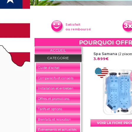
Satisfait
ou remboursé
POURQUOI OFFRI
ACCUEIL
Spa Samana
(2 place
CATEGORIE
3.899€
Guide d'achat
Comparatifs et conseils
Installation et entretien
Offres et promotions
Tarifs et options
Bienfaits et relaxation
VOIR LA FICHE PR
Événements et actualités