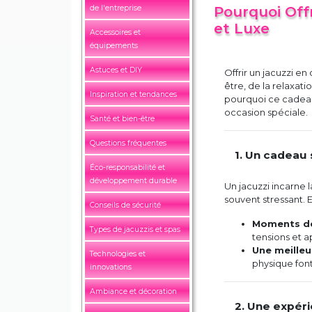
de l'entreprise
Pourquoi Offr
et Luxe
Accessoires et
équipements
Astuces et DIY
Offrir un jacuzzi en
être, de la relaxat
Inspiration et tendances
pourquoi ce cadeau
occasion spéciale.
Santé et bien-être
Questions fréquentes
1. Un cadeau
Éco-responsabilité et
développement durable
Un jacuzzi incarne 
souvent stressant. E
Conseils de sécurité
Moments de
Types de jacuzzis et spas
tensions et ap
Une meilleu
Technologies et
physique font
innovations
Ambiance et décoration
2. Une expér