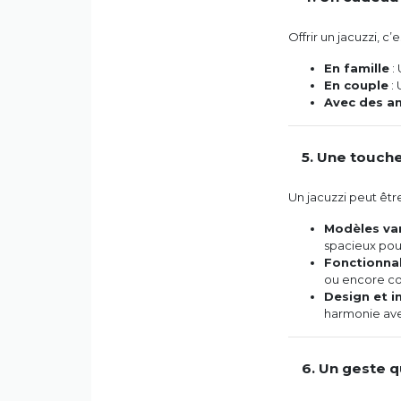
Offrir un jacuzzi, c’
En famille
: 
En couple
: 
Avec des a
5. Une touch
Un jacuzzi peut êtr
Modèles va
spacieux pou
Fonctionna
ou encore co
Design et i
harmonie avec
6. Un geste q