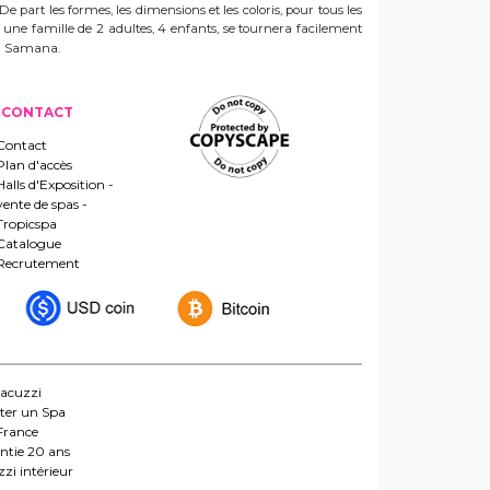
 De part les formes, les dimensions et les coloris, pour tous les
e une famille de 2 adultes, 4 enfants, se tournera facilement
 un Samana.
CONTACT
Contact
Plan d'accès
Halls d'Exposition -
vente de spas -
Tropicspa
Catalogue
Recrutement
jacuzzi
ter un Spa
France
ntie 20 ans
zi intérieur