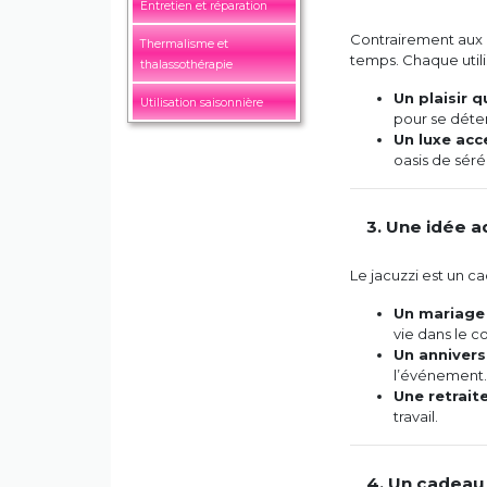
Entretien et réparation
Contrairement aux c
Thermalisme et
temps. Chaque utili
thalassothérapie
Un plaisir 
Utilisation saisonnière
pour se déte
Un luxe acc
oasis de séré
3. Une idée a
Le jacuzzi est un 
Un mariage
vie dans le c
Un annivers
l’événement.
Une retrait
travail.
4. Un cadeau