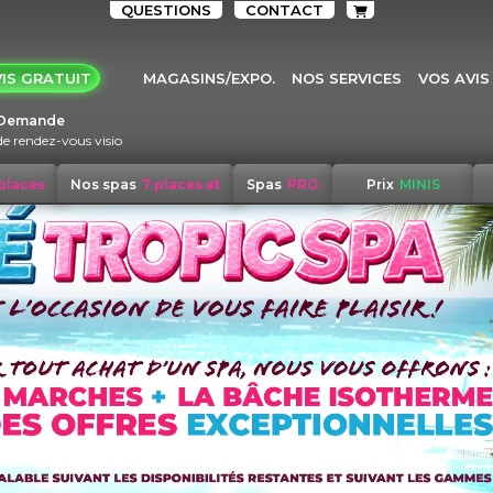
QUESTIONS
CONTACT
IS GRATUIT
MAGASINS/EXPO.
NOS SERVICES
VOS AVIS
Demande
de rendez-vous visio
 places
Nos spas
7 places et
Spas
PRO
Prix
MINIS
+