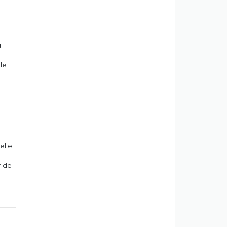
t
ble
elle
r de