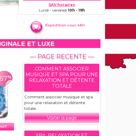
SAV horaires
Lundi - vendredi
10h - 19h
Expédition sous 48H
IGINALE ET LUXE
— PAGE RECENTE —
COMMENT ASSOCIER
MUSIQUE ET SPA POUR UNE
%
-67
RELAXATION ET DÉTENTE
TOTALE
Comment associer musique et spa
pour une relaxation et détente
totale...
Visiter la page
DUIT
SPA, RELAXATION ET