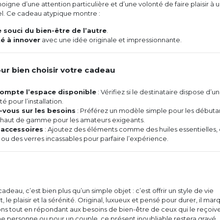
moigne d’une attention particulière et d’une volonté de faire plaisir à 
l. Ce cadeau atypique montre :
e souci du bien-être de l’autre
.
é à innover
avec une idée originale et impressionnante.
our bien choisir votre cadeau
compte l’espace disponible
: Vérifiez si le destinataire dispose d’un
 pour l’installation.
vous sur les besoins
: Préférez un modèle simple pour les débuta
i haut de gamme pour les amateurs exigeants.
 accessoires
: Ajoutez des éléments comme des huiles essentielles,
ou des verres incassables pour parfaire l’expérience.
cadeau, c’est bien plus qu’un simple objet : c’est offrir un style de vie
t, le plaisir et la sérénité. Original, luxueux et pensé pour durer, il mar
ns tout en répondant aux besoins de bien-être de ceux qui le reçoive
ne personne ou pour un couple, ce présent inoubliable restera gravé