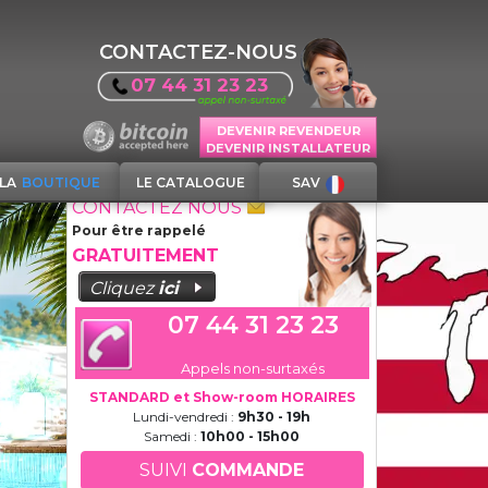
CONTACTEZ-NOUS
07 44 31 23 23
DEVENIR REVENDEUR
DEVENIR INSTALLATEUR
LA
BOUTIQUE
LE CATALOGUE
SAV
CONTACTEZ NOUS
Pour être rappelé
GRATUITEMENT
Cliquez
ici
07 44 31 23 23
Appels non-surtaxés
STANDARD et Show-room HORAIRES
Lundi-vendredi :
9h30 - 19h
Samedi :
10h00 - 15h00
SUIVI
COMMANDE