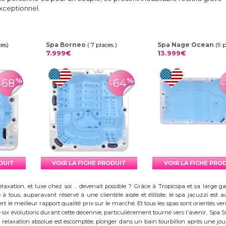
ceptionnel.
ces)
Spa Borneo
( 7 places )
Spa Nage Ocean
(9 
7.999€
13.999€
%
%
-68
-64
ODUIT
VOIR LA FICHE PRODUIT
VOIR LA FICHE PRO
elaxation, et luxe chez soi ... devenait possible ? Grâce à Tropicspa et sa larg
à tous, auparavant réservé à une clientèle aisée et élitiste, le spa jacuzzi es
 le meilleur rapport qualité prix sur le marché. Et tous les spas sont orientés vers l
ix évolutions durant cette décennie, particulièrement tourné vers l'avenir, Spa
 la relaxation absolue est escomptée, plonger dans un bain tourbillon après une j