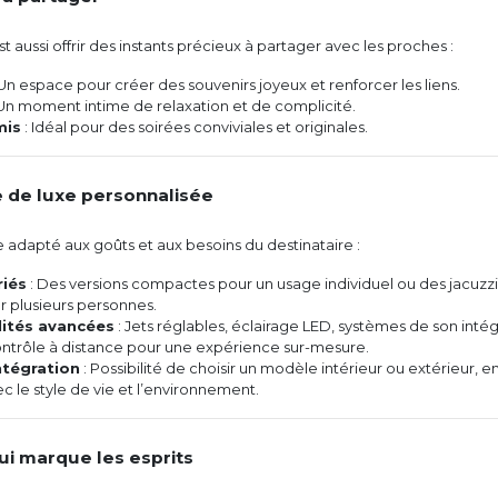
est aussi offrir des instants précieux à partager avec les proches :
Un espace pour créer des souvenirs joyeux et renforcer les liens.
Un moment intime de relaxation et de complicité.
mis
: Idéal pour des soirées conviviales et originales.
e de luxe personnalisée
e adapté aux goûts et aux besoins du destinataire :
riés
: Des versions compactes pour un usage individuel ou des jacuzzi
r plusieurs personnes.
lités avancées
: Jets réglables, éclairage LED, systèmes de son inté
ntrôle à distance pour une expérience sur-mesure.
ntégration
: Possibilité de choisir un modèle intérieur ou extérieur, e
 le style de vie et l’environnement.
ui marque les esprits