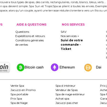
trouvera tous types de spas, des carrés, rectangulaires, ronds, blancs, bleus, verts ...
d'un spa devient simple. Spa Sun et TropicSpa se plient à toutes les envies. Exempl
 l'espace, alors qu'un couple, ayant une terrasse réduite s'orientera vers un Rio ou
US
AIDE & QUESTIONS
NOS SERVICES
Questions
SAV
Expéditions et retours
Nos services +
Conditions générales
Suivi de votre
de ventes
commande -
Ticket
Vente Spa
Spa d intérieur
Prix 
Jacuzzi en Promo
Vendeur de Spas
Ache
Spa portable
Spa de nage extérieur
Spa 
Prix Spa
Achat spa
Gara
Spa de Nage
Jacuzzi pas cher
Jacuz