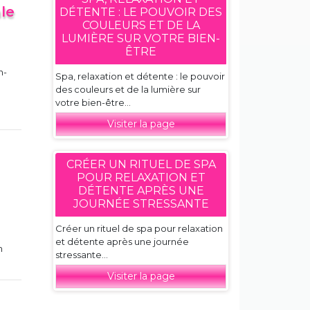
le
DÉTENTE : LE POUVOIR DES
COULEURS ET DE LA
LUMIÈRE SUR VOTRE BIEN-
ÊTRE
n-
Spa, relaxation et détente : le pouvoir
des couleurs et de la lumière sur
votre bien-être...
Visiter la page
CRÉER UN RITUEL DE SPA
POUR RELAXATION ET
DÉTENTE APRÈS UNE
JOURNÉE STRESSANTE
Créer un rituel de spa pour relaxation
et détente après une journée
n
stressante...
Visiter la page