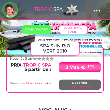
...
Panneau de gestion des cookies
Previous
Next
AJOUTER AU
DEVIS GRATUIT
PANIER
SPA SUN RIO
VERT 2010
Note :
0
/ 5 sur
PRIX
TROPIC SPA
3 799 €
TTC
à partir de :
Disponible
Paiement en
3X sans frais
possible
immédiatement