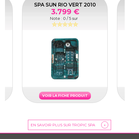
10
SPA SUN RIO VERT 2010
SPA 
3.799 €
Note :
0
/ 5 sur
VOIR LA FICHE PRODUIT
EN SAVOIR PLUS SUR TROPIC SPA
+