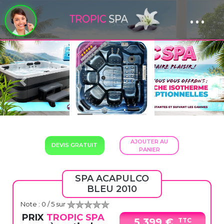
...
Panneau de gestion des cookies
Previous
Next
AJOUTER AU
DEVIS GRATUIT
PANIER
SPA ACAPULCO
BLEU 2010
Note :
0
/ 5 sur
PRIX
TROPIC SPA
5 399 €
TTC