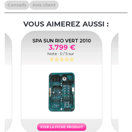
Conseils
Avis client
VOUS AIMEREZ AUSSI :
10
SPA SUN RIO VERT 2010
SPA 
3.799 €
Note :
0
/ 5 sur
VOIR LA FICHE PRODUIT