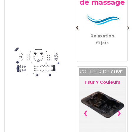
de
massage
‹
›
Relaxation
81 jets
COULEUR DE
CUVE
1
sur
7
Couleurs
❮
❯