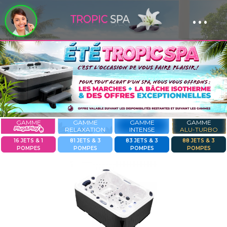
...
Panneau de gestion des cookies
GAMME
GAMME
GAMME
GAMME
RELAXATION
INTENSE
ALU-TURBO
16 JETS & 1
81 JETS & 3
83 JETS & 3
88 JETS & 3
POMPES
POMPES
POMPES
POMPES
Previous
Next