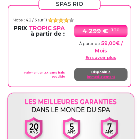
SPAS RIO
Note :
4.2
/ 5 sur
11
PRIX
TROPIC SPA
4 299 €
TTC
à partir de :
59,00€ /
À partir de
Mois
En savoir plus
Disponible
Paiement en
3X sans frais
possible
immédiatement