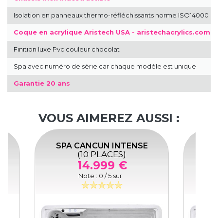
Isolation en panneaux thermo-réfléchissants norme ISO14000
Coque en acrylique Aristech USA - aristechacrylics.com
Finition luxe Pvc couleur chocolat
Spa avec numéro de série car chaque modèle est unique
Garantie 20 ans
VOUS AIMEREZ AUSSI :
CK
SPA CANCUN INTENSE
SPA
(10 PLACES)
14.999 €
Note :
0
/ 5 sur