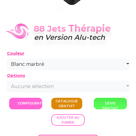
Thérapie
88 Jets
en Version Alu-tech
Couleur
Blanc marbré
Options
Aucune sélection
CATALOGUE
CONFIGURATION
DEVIS
GRATUIT
GRATUIT
AJOUTER AU
PANIER