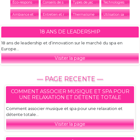
É
co-responsabilité et développement durable
C
onseils de sécurité
T
ypes de jacuzzis et spas
T
echnologies et innovations
A
mbiance et décoration
E
ntretien et réparation
T
hermalisme et thalassothérapie
U
tilisation saisonnière
18 ANS DE LEADERSHIP
18 ans de leadership et d’innovation sur le marché du spa en
Europe...
Visiter la page
— PAGE RECENTE —
COMMENT ASSOCIER MUSIQUE ET SPA POUR
UNE RELAXATION ET DÉTENTE TOTALE
Comment associer musique et spa pour une relaxation et
détente totale...
Visiter la page