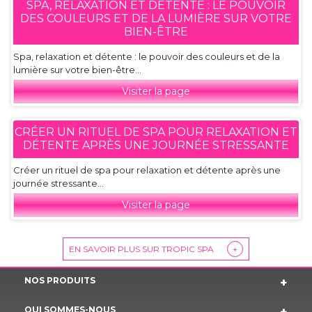
SPA, RELAXATION ET DÉTENTE : LE POUVOIR
DES COULEURS ET DE LA LUMIÈRE SUR VOTRE
BIEN-ÊTRE
Spa, relaxation et détente : le pouvoir des couleurs et de la
lumière sur votre bien-être...
Visiter la page
CRÉER UN RITUEL DE SPA POUR RELAXATION ET
DÉTENTE APRÈS UNE JOURNÉE STRESSANTE
Créer un rituel de spa pour relaxation et détente après une
journée stressante...
Visiter la page
EN SAVOIR PLUS SUR TROPIC SPA
+
NOS PRODUITS
QUI SOMMES-NOUS