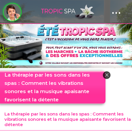
...
Panneau de gestion des cookies
La thérapie par les sons dans les
spas : Comment les vibrations
sonores et la musique apaisante
favorisent la détente
La thérapie par les sons dans les spas : Comment les
vibrations sonores et la musique apaisante favorisent la
détente